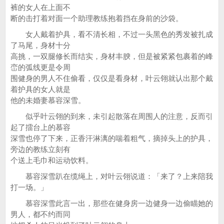
裤的女人在上面不
断的击打着对面一个助理教练抱着挡在身前的沙袋。
女人戴着护具，看不清长相，不过一头黑色的秀发被扎成
了马尾，身材十分
高挑，一双腿修长而结实，身材丰腴，但是被紧紧包裹着的峰
峦的弧线更是令周
围健身的男人不住偷看，仅仅是看身材，叶云翎就认出那个戴
着护具的女人就是
他的未婚妻慕容深雪。
似乎叶云翎的到来，未引起散落在周围人的注意，反而引
起了擂台上的慕容
深雪也停了下来，正香汗淋漓的喘着粗气，摘掉头上的护具，
旁边的教练立刻有
个送上毛巾和运动饮料。
慕容深雪趴在缆绳上，对叶云翎说道：「来了？上来陪我
打一场。」
慕容深雪此言一出，那些在健身房一边健身一边偷瞄她的
男人，都不约而同