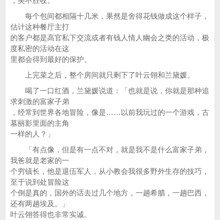
，美不胜收。
每个包间都相隔十几米，果然是舍得花钱做成这个样子，
估计这种餐厅主打
的客户都是高官私下交流或者有钱人情人幽会之类的活动，极
度私密的活动在这
里都会得到最好的保护。
上完菜之后，整个房间就只剩下了叶云翎和兰黛媛。
喝了一口红酒，兰黛媛说道：「也就是说，你就是那种追
求刺激的富家子弟
，经常到世界各地冒险，像是……以前我玩过的一个游戏，古
墓丽影里面的主角
一样的人？」
「有点像，但是有一点不对，就是我不是什么富家子弟，
我爸就是老家的一
个穷镇长，他是退伍军人，从小教会我很多野外生存的技巧，
至于说到处冒险这
个倒是真的，国外的话去过几个地方，一趟希腊，一趟巴西，
还有两趟埃及。」
叶云翎答得也非常实诚。