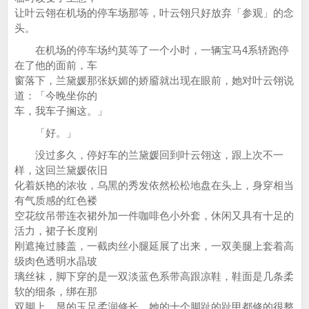
让叶云翎在机场的停车场那等，叶云翎只好放弃「参观」的念
头。
在机场的停车场约莫等了一个小时，一辆宝马4系轿跑停
在了他的面前，车
窗落下，兰黛媛那张妖媚的娇靥就出现在眼前，她对叶云翎说
道：「今晚坐你的
车，我车子搁这。」
「好。」
没过多久，停好车的兰黛媛回到叶云翎这，跟上次不一
样，这回兰黛媛依旧
化着妖艳的浓妆，乌黑的秀发依然松松地盘在头上，身穿相当
有气质感的红色褛
空花纹吊带连衣裙外加一件咖啡色小外套，休闲又具有十足的
活力，裙子长度刚
刚遮掩过膝盖，一截肉丝小腿延展了出来，一双美腿上套着高
级肉色透明水晶玻
璃丝袜，脚下穿的是一双淡蓝色系带高跟凉鞋，鞋面是几条柔
软的细条，绑在那
双脚上，显的玉足柔润修长，她的十个脚趾的趾甲都修的很整