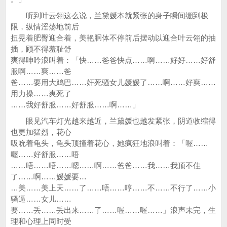
听到叶云翎这么说，兰黛媛本就紧张的身子瞬间绷到极
限，纵情淫荡地前后
扭晃着肥臀迎合着，美艳胴体不停前后摆动以迎合叶云翎的抽
插，顾不得羞耻舒
爽得呻吟浪叫着：「快……爸爸快点……啊……好好……好舒
服啊……爽……爸
爸……要用大鸡巴……奸死骚女儿媛媛了……啊……好爽……
用力操……爽死了
……我好舒服……好舒服……啊……」
眼见汽车灯光越来越近，兰黛媛也越发紧张，阴道收缩得
也更加猛烈，花心
吸吮着龟头，龟头顶撞着花心，她疯狂地浪叫着：「喔……
喔……好舒服……唔
……唔……唔……嗯……啊……爸爸……我……我顶不住
了……啊……媛媛要…
…美……美上天……了……唔……哼……不……不行了……小
骚逼……女儿……
要……丢……丢出来……了……喔……喔……」浪声未完，生
理和心理上同时受