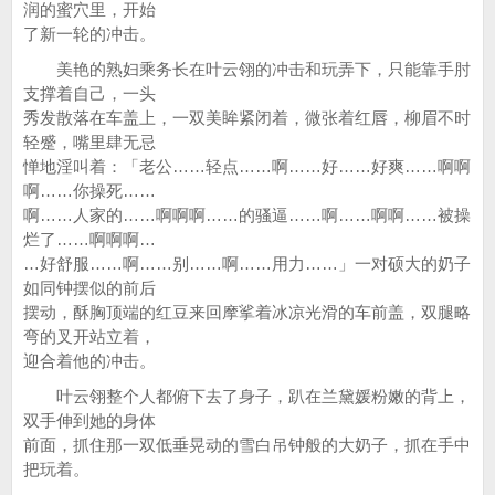
润的蜜穴里，开始
了新一轮的冲击。
美艳的熟妇乘务长在叶云翎的冲击和玩弄下，只能靠手肘
支撑着自己，一头
秀发散落在车盖上，一双美眸紧闭着，微张着红唇，柳眉不时
轻蹙，嘴里肆无忌
惮地淫叫着：「老公……轻点……啊……好……好爽……啊啊
啊……你操死……
啊……人家的……啊啊啊……的骚逼……啊……啊啊……被操
烂了……啊啊啊…
…好舒服……啊……别……啊……用力……」一对硕大的奶子
如同钟摆似的前后
摆动，酥胸顶端的红豆来回摩挲着冰凉光滑的车前盖，双腿略
弯的叉开站立着，
迎合着他的冲击。
叶云翎整个人都俯下去了身子，趴在兰黛媛粉嫩的背上，
双手伸到她的身体
前面，抓住那一双低垂晃动的雪白吊钟般的大奶子，抓在手中
把玩着。