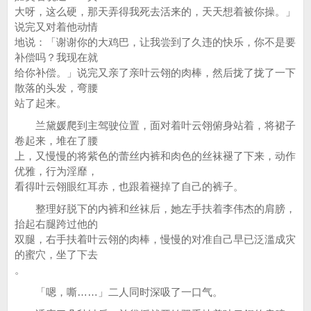
大呀，这么硬，那天弄得我死去活来的，天天想着被你操。」
说完又对着他动情
地说：「谢谢你的大鸡巴，让我尝到了久违的快乐，你不是要
补偿吗？我现在就
给你补偿。」说完又亲了亲叶云翎的肉棒，然后拢了拢了一下
散落的头发，弯腰
站了起来。
兰黛媛爬到主驾驶位置，面对着叶云翎俯身站着，将裙子
卷起来，堆在了腰
上，又慢慢的将紫色的蕾丝内裤和肉色的丝袜褪了下来，动作
优雅，行为淫靡，
看得叶云翎眼红耳赤，也跟着褪掉了自己的裤子。
整理好脱下的内裤和丝袜后，她左手扶着李伟杰的肩膀，
抬起右腿跨过他的
双腿，右手扶着叶云翎的肉棒，慢慢的对准自己早已泛滥成灾
的蜜穴，坐了下去
。
「嗯，嘶……」二人同时深吸了一口气。