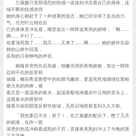
兰黛媛只觉那强烈的快感一波波的冲击着自己的身体，连
续不断的快感使得
她的身心都处于了一种迷离的状态，她已经没有了反击的力
气，任凭叶云翎在自
己的身体里冲击着，嘴里发出一阵阵迷离而的娇啼：「啊……
啊……不行了……
你要顶死我了……我又……又来了……啊……」她的娇吟在寂
静的山林中回荡，
应和的只有蝉鸣的声音。
她臻首突然向后高扬，细嫩光滑的美艳娇躯，发出一阵阵
忍抑不住的痉挛和
抽搐，幽谷甬道膣壁中的粘膜与嫩肉，更是死死地缠绕住那粗
硬火热的肉棒，接
着又是一股温热的春水，如温泉般地淋溅在叶云翎的龙头上，
这股春水的喷射伴
随着兴奋的阴道反射性收缩，无意识地喷射直到久久方歇。
「我也要忍不住，射了！」在兰黛媛的配合下，憋了几天
的精液，化作一股
滚烫的热流冲刷着成熟的子宫，直接将美熟妇冲上了今晚的第
三次高峰。