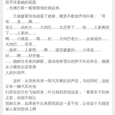
双手扶着她的屁股
，仿佛打桩一般狠狠地奸插起来。
兰黛媛紧张地崩紧了娇躯，嘴里不断放声浪叫着：「哥
哥……亲……啊……
老公……你的大……大鸡巴……太厉害了……得……人家爽死
了……人家的……
啊……小骚逼……哦……好……大鸡巴老公……会操逼的……
大鸡巴……哥哥…
…操死……人家吧……啊……骚货媛媛的……小浪逼……
好……啊……好舒服…
…」她眯住含春的媚眼，激动地将雪白的脖子向后仰去，频频
从小嘴发出甜美诱
人的叫床声。
这时，从突然传来一阵汽车喇叭的声音，与此同时，远处
正有一辆汽车向他
们所在的方向飞驰而来，叶云翎邪恶地说道：「看看车子到来
之前，你能不能让
我射出来，如果射不出来那我就这一直干你，让你这个大骚货
被人家拍照传上网
。」