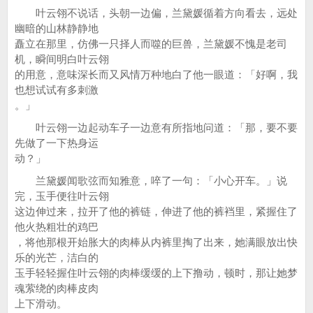
叶云翎不说话，头朝一边偏，兰黛媛循着方向看去，远处
幽暗的山林静静地
矗立在那里，仿佛一只择人而噬的巨兽，兰黛媛不愧是老司
机，瞬间明白叶云翎
的用意，意味深长而又风情万种地白了他一眼道：「好啊，我
也想试试有多刺激
。」
叶云翎一边起动车子一边意有所指地问道：「那，要不要
先做了一下热身运
动？」
兰黛媛闻歌弦而知雅意，啐了一句：「小心开车。」说
完，玉手便往叶云翎
这边伸过来，拉开了他的裤链，伸进了他的裤裆里，紧握住了
他火热粗壮的鸡巴
，将他那根开始胀大的肉棒从内裤里掏了出来，她满眼放出快
乐的光芒，洁白的
玉手轻轻握住叶云翎的肉棒缓缓的上下撸动，顿时，那让她梦
魂萦绕的肉棒皮肉
上下滑动。