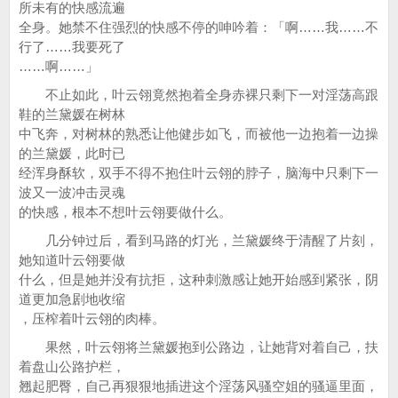
所未有的快感流遍
全身。她禁不住强烈的快感不停的呻吟着：「啊……我……不
行了……我要死了
……啊……」
不止如此，叶云翎竟然抱着全身赤裸只剩下一对淫荡高跟
鞋的兰黛媛在树林
中飞奔，对树林的熟悉让他健步如飞，而被他一边抱着一边操
的兰黛媛，此时已
经浑身酥软，双手不得不抱住叶云翎的脖子，脑海中只剩下一
波又一波冲击灵魂
的快感，根本不想叶云翎要做什么。
几分钟过后，看到马路的灯光，兰黛媛终于清醒了片刻，
她知道叶云翎要做
什么，但是她并没有抗拒，这种刺激感让她开始感到紧张，阴
道更加急剧地收缩
，压榨着叶云翎的肉棒。
果然，叶云翎将兰黛媛抱到公路边，让她背对着自己，扶
着盘山公路护栏，
翘起肥臀，自己再狠狠地插进这个淫荡风骚空姐的骚逼里面，