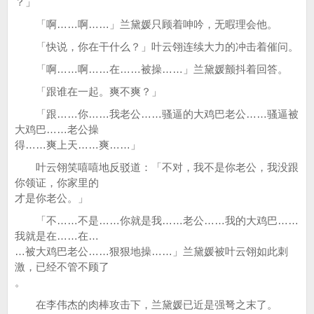
？」
「啊……啊……」兰黛媛只顾着呻吟，无暇理会他。
「快说，你在干什么？」叶云翎连续大力的冲击着催问。
「啊……啊……在……被操……」兰黛媛颤抖着回答。
「跟谁在一起。爽不爽？」
「跟……你……我老公……骚逼的大鸡巴老公……骚逼被
大鸡巴……老公操
得……爽上天……爽……」
叶云翎笑嘻嘻地反驳道：「不对，我不是你老公，我没跟
你领证，你家里的
才是你老公。」
「不……不是……你就是我……老公……我的大鸡巴……
我就是在……在…
…被大鸡巴老公……狠狠地操……」兰黛媛被叶云翎如此刺
激，已经不管不顾了
。
在李伟杰的肉棒攻击下，兰黛媛已近是强弩之末了。