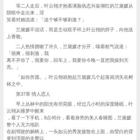
等二人走后，叶云翎才抱着满脸病态兴奋潮红的兰黛媛从
阴暗中走出来，淫
笑着对她说道：「这个够不够刺激？」
兰黛媛不说话，而是主动双手环上叶云翎的脖子，向他送
上香吻。
二人热情拥吻了许久，兰黛媛才分开，喘着粗气说道：
「很爽，很刺激，我
离不开你了，我要你，回车上，我要你今晚一直把我操到天
亮。」
「如你所愿。」叶云翎就抱起兰黛媛几个起落就消失在树
林之中。
第37章 情人恋人
早上丛林中的阳光有些晃眼，经过几小时的深度睡眠，叶
云翎从睡梦中醒来
，看了一下手机，8点45分，看着身旁的美人春睡图，兰黛媛
整个人无力地趴
在副驾驶的躺椅上，一头如云的秀发披散在上面，由莹白的背
脊到浑圆的丰臀以