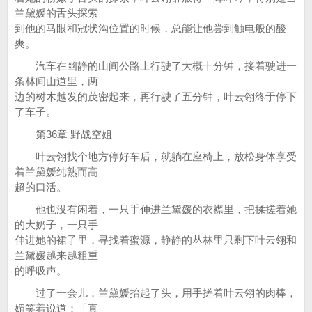
兰黛媛的舌头探索
到他的马眼和冠状沟位置的时候，总能让他尝到触电般的酸
爽。
汽车在幽静的山间公路上行驶了大概十分钟，接着驶进一
条林间山道里，两
边的树木越发的茂密起来，再行驶了五分钟，叶云翎终于停下
了车子。
第36章 野战空姐
叶云翎找个地方停好车后，就躺在座椅上，放松身体享受
着兰黛媛纯熟而高
超的口活。
他也没有闲着，一只手伸进兰黛媛的衣襟里，把揉搓着她
的大奶子，一只手
伸进她的裙子里，寻找着蜜源，静静的丛林里只剩下叶云翎和
兰黛媛越来越粗重
的呼吸声。
过了一会儿，兰黛媛抬起了头，用手搓着叶云翎的肉棒，
媚笑着说道：「真