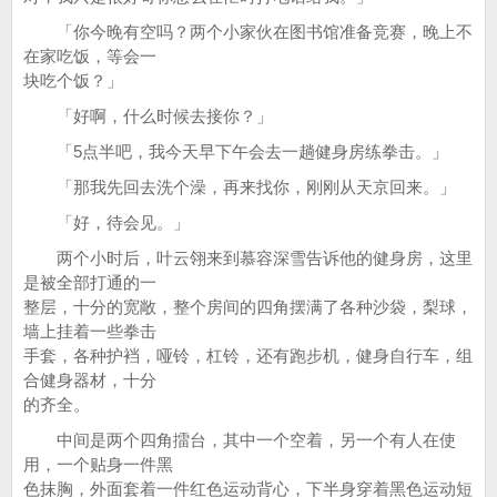
「你今晚有空吗？两个小家伙在图书馆准备竞赛，晚上不
在家吃饭，等会一
块吃个饭？」
「好啊，什么时候去接你？」
「5点半吧，我今天早下午会去一趟健身房练拳击。」
「那我先回去洗个澡，再来找你，刚刚从天京回来。」
「好，待会见。」
两个小时后，叶云翎来到慕容深雪告诉他的健身房，这里
是被全部打通的一
整层，十分的宽敞，整个房间的四角摆满了各种沙袋，梨球，
墙上挂着一些拳击
手套，各种护裆，哑铃，杠铃，还有跑步机，健身自行车，组
合健身器材，十分
的齐全。
中间是两个四角擂台，其中一个空着，另一个有人在使
用，一个贴身一件黑
色抹胸，外面套着一件红色运动背心，下半身穿着黑色运动短