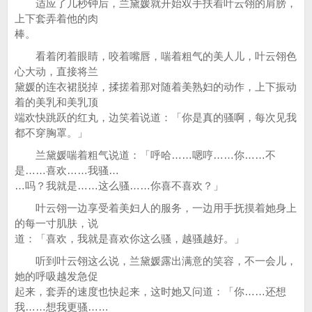
适应了几秒钟后，兰黛媛就开始双手扶着叶云翎的肩膀，
上下套弄着他的肉
棒。
看着闭着眼睛，咬着嘴唇，喘着粗气的美人儿，叶云翎色
心大动，直接将兰
黛媛的连衣裙脱掉，揉搓着那对随着美熟妇的动作，上下振动
着的美乳和美乳顶
端欢快跳跃的红丸，边笑着说道：「你是真的骚啊，每次见我
都不穿胸罩。」
兰黛媛喘着粗气说道：「呼哈……嗯哼……你……不
是……喜欢……我骚…
…吗？我就是……这么骚……你喜不喜欢？」
叶云翎一边享受着美妇人的服务，一边用手抚摸着她身上
的每一寸肌肤，说
道：「喜欢，我就是喜欢你这么骚，越骚越好。」
听到叶云翎这么说，兰黛媛露出满意的笑容，不一会儿，
她的呼吸越发急促
起来，套弄的速度也快起来，这时她又问道：「你……还想
我……想我更骚……