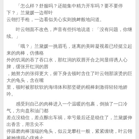
「怎么样？舒服吗？还能集中精力开车吗？要不要停
下？」兰黛媛一边帮叶
云翎打手枪，一边看似关心实则挑衅般地问道。
叶云翎面不改色，声音有些抖地说道：「没有问题，你继
续。」
「哦？」兰黛媛一挑眉毛，迷离的美眸凝视着已经挺立起
来的肉棒，仿佛格
外的饥渴的吞了吞口水，那红润的双唇开合之间显得诱人心
脾，缓张开红润的唇
，她努力的张得更大，俯下身去顿时含住了叶云翎那滚烫的巨
大的龟头，含在嘴
里，顿时被那软软的海绵体和那坚硬的棍棒刺激得轻轻地娇
吟。
感受到自己的肉棒进入一个温暖的包裹，倒抽了一口冷
气，方向盘和油门都
差点没稳住，差点酿出车祸，幸亏最后还是稳住了，兰黛媛伸
出香舌，用舌尖不
停舔磨肉棒顶端的龟头，似云龙攀柱一般，紧紧缠绕，叶云翎
被她缠得心痒难止