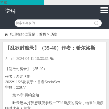
逆鳞
逆鳞
您现在的位置是：
首页
>
历史
【乱欲封魔录】（35-40）作者：希尔洛斯
2024-04-11 10:33:31
【乱欲封魔录】（35-40）
作者：希尔洛斯
2022/11/25发表于：首发SexInSex
字数：22877
第35章 再约空姐
叶云翎本打算想顺便参观一下兰黛媛的宿舍，结果兰黛媛
临时改变了主意，