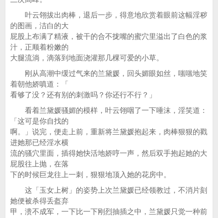
叶云翎拔出肉棒，退后一步，得意地欣赏着眼前这幅淫秽
的图画，洁白的大
屁股上布满了精液，被干的合不拢嘴的蜜穴里溢出了白色的浆
汁，正顺着粉嫩的
大腿流淌，滴落到地面浇灌那几棵可爱的小草。
刚从高潮中缓过气来的兰黛媛，回头媚眼如丝，嗤嗤地笑
着朝他娇嗔道：「
看够了没？还有别的刺激吗？你还行不行？」
看着兰黛媛骚媚的模样，叶云翎咽了一下唾沫，淫笑道：
「这可是你自找的
啊。」说完，便走上前，重新将兰黛媛抱起来，肉棒狠狠的戳
进她那已经淫水横
流的骚穴里面，插得她快活地娇哼一声，然后双手抱起她的大
屁股往上抛，在落
下的时候巨龙往上一刺，狠狠地顶入她的花房中。
这「玉女上树」的姿势上次兰黛媛已经领教过，不消片刻
她便被杀得丢盔弃
甲，溃不成军，一下比一下刚烈抽插之中，兰黛媛只觉一种前