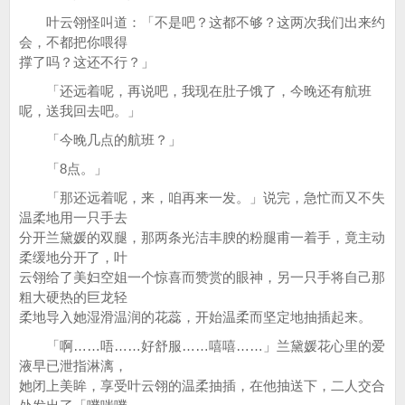
叶云翎怪叫道：「不是吧？这都不够？这两次我们出来约
会，不都把你喂得
撑了吗？这还不行？」
「还远着呢，再说吧，我现在肚子饿了，今晚还有航班
呢，送我回去吧。」
「今晚几点的航班？」
「8点。」
「那还远着呢，来，咱再来一发。」说完，急忙而又不失
温柔地用一只手去
分开兰黛媛的双腿，那两条光洁丰腴的粉腿甫一着手，竟主动
柔缓地分开了，叶
云翎给了美妇空姐一个惊喜而赞赏的眼神，另一只手将自己那
粗大硬热的巨龙轻
柔地导入她湿滑温润的花蕊，开始温柔而坚定地抽插起来。
「啊……唔……好舒服……嘻嘻……」兰黛媛花心里的爱
液早已泄指淋漓，
她闭上美眸，享受叶云翎的温柔抽插，在他抽送下，二人交合