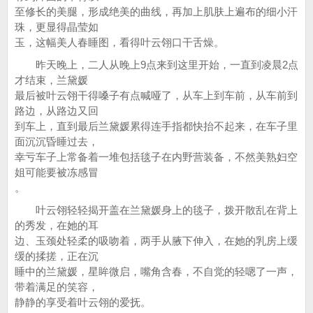
至修长的美腿，形成绝美的曲线，再加上肌肤上遍布的细小汗
珠，更显得晶莹如
玉，这幅美人春睡图，看得叶云翎口干舌燥。
昨天晚上，二人从晚上9点来到这里开始，一直到凌晨2点
才结束，兰黛媛
最后被叶云翎干得嗓子有点喊哑了，从车上到车前，从车前到
路边，从路边又回
到车上，直到最后兰黛媛累得连手指都快抬不起来，在车子里
面沉沉昏睡过去，
幸亏车子上常备着一堆包括毯子在内野营装备，不然美熟妇空
姐可能要被冻感冒
。
叶云翎轻轻揭开盖在兰黛媛身上的毯子，拨开散乱在背上
的秀发，在她的耳
边、玉颈处轻柔的吸吻着，两手从腋下伸入，在她的乳房上缓
缓的揉搓，正在沉
睡中的兰黛媛，星眸微启，嘴角含春，不自觉的轻嗯了一声，
带着满足的笑容，
静静的享受着叶云翎的爱抚。