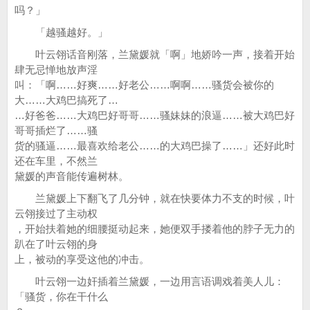
吗？」
「越骚越好。」
叶云翎话音刚落，兰黛媛就「啊」地娇吟一声，接着开始
肆无忌惮地放声淫
叫：「啊……好爽……好老公……啊啊……骚货会被你的
大……大鸡巴搞死了…
…好爸爸……大鸡巴好哥哥……骚妹妹的浪逼……被大鸡巴好
哥哥插烂了……骚
货的骚逼……最喜欢给老公……的大鸡巴操了……」还好此时
还在车里，不然兰
黛媛的声音能传遍树林。
兰黛媛上下翻飞了几分钟，就在快要体力不支的时候，叶
云翎接过了主动权
，开始扶着她的细腰挺动起来，她便双手搂着他的脖子无力的
趴在了叶云翎的身
上，被动的享受这他的冲击。
叶云翎一边奸插着兰黛媛，一边用言语调戏着美人儿：
「骚货，你在干什么