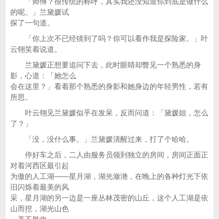
「师傅？很传统的称呼，其实我还没知道你到底是做什么
的呢。」兰黛媛试
探了一句道。
「你上次不已经猜到了吗？你可以看作我是探险家。」叶
云翎笑着说道。
兰黛媛正想要追问下去，此时眼睛却瞥见一个熟悉的身
影，心道：「她怎么
会在这里？」看着那个熟悉的身影和她身边的年轻男性，若有
所思。
叶云翎见兰黛媛似乎在发呆，反而问道：「黛媛姐，怎么
了？」
「没，没什么事。」兰黛媛清醒过来，打了个哈哈。
停好车之后，二人由服务员领到独立的房间，房间正面正
对着河西区最引起
为傲的人工湖——星月湖，湖光潋滟，在晚上的各种灯光下依
旧闪烁着最美的风
采，星月湖的另一边是一座丛林茂密的山丘，这个人工湖是依
山而挖，湖光山色