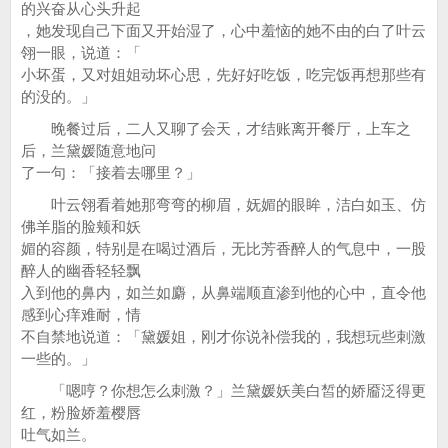
的兴奋从心头升起
，她发现自己下面又开始湿了，心中羞恼的她不由的白了叶云
翎一眼，说道：「
小坏蛋，又对姐姐动坏心思，先好好吃饭，吃完饭再想那些有
的没的。」
晚餐过后，二人又聊了会天，才结账离开餐厅，上车之
后，兰黛媛随意地问
了一句：「接着去哪里？」
叶云翎看着她那弯弯的柳眉，妩媚的眼眸，洁白如玉、仿
佛羊脂的脸颊和妖
媚的容颜，特别是在喝过酒后，无比芳香醉人的气息中，一股
醉人的幽香轻轻飘
入到他的鼻内，如兰如麝，从鼻端顺直渗到他的心中，直令他
感到心痒难耐，情
不自禁地说道：「黛媛姐，刚才你说补偿我的，我想玩些刺激
一些的。」
「嗯哼？你想怎么刺激？」兰黛媛妖美白皙的娇靥泛得更
红，粉脸娇羞樱唇
吐气如兰。