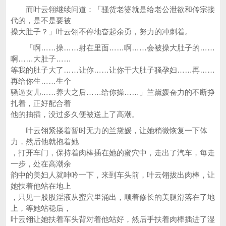
而叶云翎继续问道：「骚货老婆就是给老公泄欲和传宗接
代的，是不是要被
操大肚子？」叶云翎不停地奋起余勇，努力的冲刺着。
「啊……操……射在里面……啊……会被操大肚子的……
啊……大肚子……
等我的肚子大了……让你……让你干大肚子骚孕妇……再……
再给你生……生个
骚逼女儿……养大之后……给你操……」兰黛媛奋力的不断挣
扎着，正好配合着
他的抽插，没过多久便被送上了高潮。
叶云翎紧搂着暂时无力的兰黛媛，让她稍微恢复一下体
力，然后他就抱着她
，打开车门，保持着肉棒插在她的蜜穴中，走出了汽车，每走
一步，处在高潮余
韵中的美妇人就呻吟一下，来到车头前，叶云翎拔出肉棒，让
她扶着他站在地上
，只见一股股淫液从蜜穴里涌出，顺着修长的美腿滑落在了地
上，等她站稳后，
叶云翎让她扶着车头背对着他站好，然后手扶着肉棒插进了湿