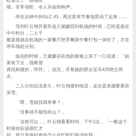
处发出了「噗嗤噗
嗤」非常动听、令人兴奋的响声。
停在丛林中的GLC 43，再次富有节奏地晃动了起来……
等到叶云翎开着车送兰黛媛回到机场的时候，已经是接近
中午时分，二人干
脆直接就在机场的一家餐厅把早餐跟午餐打包一块吃了，才在
停车场处分别。
临别的时候，兰黛媛还在他的脸颊上亲了一口说道：「如
果有下次，我希望
再找刺激的，拜拜。」说完，开着她的那台宝马425绝尘而
去。
二人分别后没多久，叶云翎接到电话，这次是未婚妻慕容
深雪。
「喂，雪姐找我有事？」
「没事就不能找你么？」
「当然可以，」叶云翎看看时间，下午2点，「一般这个
时候你应该很忙才
对，我只是很好奇你怎么在忙时打电话给我。」