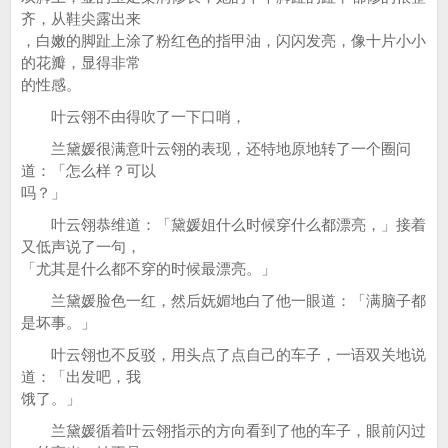
齐，从鞋尖露出来
，白嫩的脚趾上涂了粉红色的指甲油，闪闪发亮，像十片小小
的花瓣，显得非常
的性感。
叶云翎不由得吹了一下口哨，
兰黛媛很满意叶云翎的表现，还特地原地转了一个圈问
道：「怎么样？可以
吗？」
叶云翎恭维道：「黛媛姐什么时候穿什么都漂亮，」接着
又低声说了一句，
「尤其是什么都不穿的时候最漂亮。」
兰黛媛脸色一红，然后妩媚地白了他一眼道：「满脑子都
是坏事。」
叶云翎也不反驳，用头点了点自己的车子，一语双关地说
道：「出发吧，我
饿了。」
兰黛媛循着叶云翎指示的方向看到了他的车子，眼前闪过