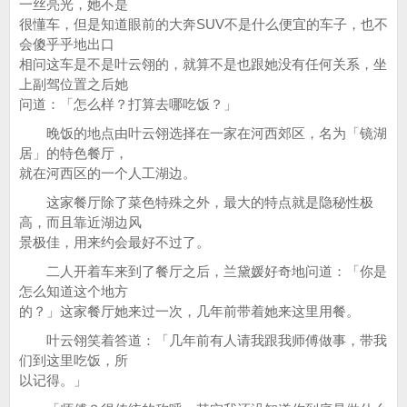
一丝亮光，她不是
很懂车，但是知道眼前的大奔SUV不是什么便宜的车子，也不
会傻乎乎地出口
相问这车是不是叶云翎的，就算不是也跟她没有任何关系，坐
上副驾位置之后她
问道：「怎么样？打算去哪吃饭？」
晚饭的地点由叶云翎选择在一家在河西郊区，名为「镜湖
居」的特色餐厅，
就在河西区的一个人工湖边。
这家餐厅除了菜色特殊之外，最大的特点就是隐秘性极
高，而且靠近湖边风
景极佳，用来约会最好不过了。
二人开着车来到了餐厅之后，兰黛媛好奇地问道：「你是
怎么知道这个地方
的？」这家餐厅她来过一次，几年前带着她来这里用餐。
叶云翎笑着答道：「几年前有人请我跟我师傅做事，带我
们到这里吃饭，所
以记得。」