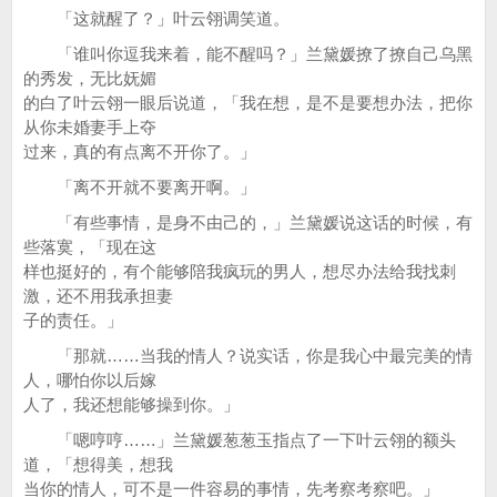
「这就醒了？」叶云翎调笑道。
「谁叫你逗我来着，能不醒吗？」兰黛媛撩了撩自己乌黑
的秀发，无比妩媚
的白了叶云翎一眼后说道，「我在想，是不是要想办法，把你
从你未婚妻手上夺
过来，真的有点离不开你了。」
「离不开就不要离开啊。」
「有些事情，是身不由己的，」兰黛媛说这话的时候，有
些落寞，「现在这
样也挺好的，有个能够陪我疯玩的男人，想尽办法给我找刺
激，还不用我承担妻
子的责任。」
「那就……当我的情人？说实话，你是我心中最完美的情
人，哪怕你以后嫁
人了，我还想能够操到你。」
「嗯哼哼……」兰黛媛葱葱玉指点了一下叶云翎的额头
道，「想得美，想我
当你的情人，可不是一件容易的事情，先考察考察吧。」