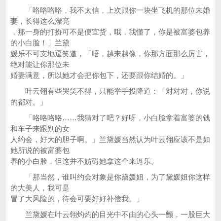
「咯咯咯咯，我不太信，上次跟你一块坐飞机的那位未婚
妻，长得这么漂亮
，那一身的打扮可不是便宜货，哦，我懂了，你是被富婆包养
的小白脸！」兰黛
媛乐不可支地逗笑道，「唔，越来越像，你那方面那么厉害，
绝对能让你那位未
婚妻满意，所以她才会把你包下，还要跟你结婚的。」
叶云翎有些哭笑不得，只能举手投降道：「对对对，你说
的都对。」
「咯咯咯咯……我猜对了吧？好呀，小白脸拿着富婆的钱
和车子来跟别的女
人约会，好大的胆子啊。」兰黛媛当然认为叶云翎应该不是如
她所说的被富婆包
养的小白脸，但这并不妨碍她拿这个来逗乐。
「那当然，谁叫约会对象是你黛媛姐，为了黛媛姐你这样
的大美人，我可是
冒了大风险的，待会可要好好补偿我。」
兰黛媛在叶云翎灼灼的目光中不由的心头一颤，一股巨大