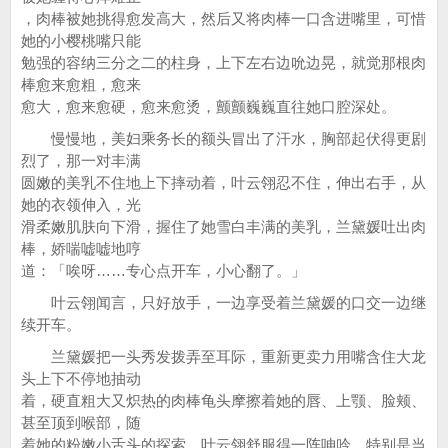
，肉棒被她挑得愈发高大，然后又将肉棒一口含进嘴里，可惜
她的小樱桃嘴只能
勉强的容纳三分之二的柱身，上下左右边吮边晃，就觉那根肉
棒愈来愈粗，愈来
愈大，愈来愈硬，愈来愈烫，颤颤巍巍直往她口腔深处。
慢慢地，美妇乘务长的额头冒出了汗水，胸部起伏得更剧
烈了，那一对丰满
圆嫩的美乳不住地上下摔动着，叶云翎忍不住，伸出右手，从
她的衣领伸入，光
滑柔嫩肌肤向下滑，握住了她雪白丰满的美乳，兰黛媛吐出肉
棒，娇喘嘘嘘地哼
道：「唉呀……专心点开车，小心翻了。」
叶云翎闻言，只好放手，一边享受着兰黛媛的口交一边继
续开车。
兰黛媛把一头秀发拨弄至耳际，重新更卖力用嘴含住大龙
头上下不停地抽动
着，硬直粗大又炽热的肉棒龟头摩擦着她的唇、上颚、脸颊、
甚至顶到喉部，随
着她的粉嫩小舌头的探索，叶云翎舒服得一阵呻吟，特别是当