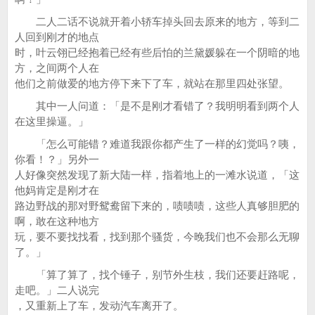
二人二话不说就开着小轿车掉头回去原来的地方，等到二
人回到刚才的地点
时，叶云翎已经抱着已经有些后怕的兰黛媛躲在一个阴暗的地
方，之间两个人在
他们之前做爱的地方停下来下了车，就站在那里四处张望。
其中一人问道：「是不是刚才看错了？我明明看到两个人
在这里操逼。」
「怎么可能错？难道我跟你都产生了一样的幻觉吗？咦，
你看！？」另外一
人好像突然发现了新大陆一样，指着地上的一滩水说道，「这
他妈肯定是刚才在
路边野战的那对野鸳鸯留下来的，啧啧啧，这些人真够胆肥的
啊，敢在这种地方
玩，要不要找找看，找到那个骚货，今晚我们也不会那么无聊
了。」
「算了算了，找个锤子，别节外生枝，我们还要赶路呢，
走吧。」二人说完
，又重新上了车，发动汽车离开了。