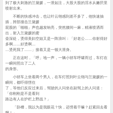
到了极大刺激的兰黛媛，一泄如注，大股大股的淫水从嫩屄里
喷射出来。
不断的快感冲击，也让叶云翎感到差不多了，他快速抽
插，胯部撞击兰黛媛
屁股的「啪啪」声也越发响亮，突然腰间一麻，精液喷洒而
出，射入兰黛媛的蜜
壶深处，烫得美妇空姐又是一阵浪叫：「好老公……你射得好
多啊……好烫啊…
…烫死我了……」接着又是一顿大泄身。
正在这时，「呼」地一声，一辆小轿车呼啸而过，车灯在
一瞬间照出了二人
的身形。
小轿车上坐着两个男人，在车灯照到叶云翎与兰黛媛的一
瞬间，都吓得愣住
了，等他们反应过来后，驾驶的人问坐在副驾上的人问道：
「你刚刚是不是看到
路边有人在护栏上野战？」
「卧槽，我以为是我眼花？快，还愣着干嘛？赶紧回去看
啊！」