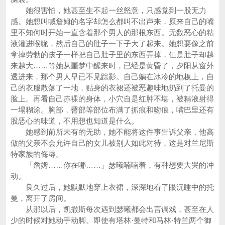
她很害怕，她甚至生不起一丝怒意，只感觉到一股无力
感。她想叫喊詹姆的名字却怎么都叫不出声来，原来自己的嘴
里不知何时开始一直含着那个男人的那根东西。无数恶心的粘
液灌进喉咙，然后自己的肚子一下子大了起来。她想要像之前
拿掉劳勃的孩子一样把自己肚子里的东西弄掉，但是肚子却越
来越大……等她从噩梦中醒来时，已经是黄昏了，夕阳从窗外
透进来，那个男人早已不见踪影。自己躺在冰冷的地板上，自
己的衣服散落了一地，贴身的衣裙还被恶趣味地扔到了托曼的
脸上。再看自己赤裸的身体，小穴自是红肿不堪，被精液射得
一塌糊涂。胸部，臀部等部位布满了抓痕和吻痕，嘴巴里还有
股恶心的味道，不用想也知道是什么。
她感到前所未有的无助，她不能将这件事告诉父亲，他高
傲的父亲不会允许自己的女儿被别人如此对待，这是对兰尼斯
特家族的侮辱。
「詹姆……你在哪……」瑟曦喃喃着，有种想要大哭的冲
动。
良久过后，她默默地穿上衣裙，深深地看了眼沉睡中的托
曼，离开了房间。
从那以后，凯撒斯每次遇到瑟曦都会出言调戏，甚至在人
少的时候对她动手动脚。即使有塔林·曼特和马林·特兰两个御