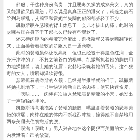
舒服，干这种身份高贵，并且恶毒欠操的成熟美女，真的
又能泄欲又能泄怒，可以说是真真正正的泄火了，就连之前石
阶列岛叛乱，艾莉亚和雷妮丝失踪的郁闷都减轻了不少。
凯撒斯趴在瑟曦的背上休息了一会儿才拔出肉棒，此时的
瑟曦被压在身下干了那么久已经有些腿软了。
还未待肉腔内的精液完全流出，凯撒斯就又将瑟曦翻转过
来，正面搂着着疲软的娇躯又是一通亲吻。
此时的瑟曦虽然还没高潮，但也已经被干得脸色红润，全
身汗津津的了，不复之前苍白的模样。凯撒斯抓着她的胸奶用
力地揉捏着，吻上她的红唇，贪婪地吸吮着她的舌头。这个狠
毒的女人，嘴唇却温软得很。
瑟曦抓着凯撒斯的衣领，已经是半推半就的样子。凯撒斯
将她抱到地下，一只手快速撸动自己的肉棒，使它快速恢复。
「嗯唔……」肉棒再次插入瑟曦满是精液的小穴，她发出
了一声轻轻的呻吟。
凯撒斯得意地抱紧了瑟曦的腰肢，嘴里含着瑟曦的恶毒美
艳的嘴唇，肉棒在她的体内不断猛烈冲撞，撞得她不自禁地用
两条美腿夹住凯撒斯的腰。
「噗滋！噗呲！」男人兴奋地在这个阴狠而美丽的女人体
内发泄着自己的欲望。