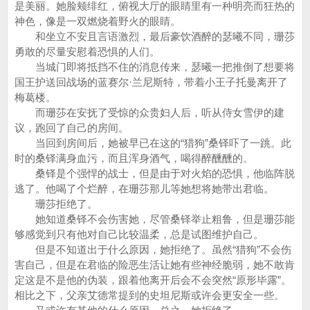
是美丽。她脸颊绯红，俯视大厅的眼睛里有一种明亮而狂热的
神色，像是一双燃烧着野火的眼睛。
和坐立不安且言语激烈，最后豪饮酒醉的瑟曦不同，珊莎
勇敢的尽量安慰着恐惧的人们。
当城门即将抵挡不住的消息传来，瑟曦一把推倒了想要将
国王护送回战场的蓝赛尔·兰尼斯特，带着小王子托曼离开了
梅葛楼。
而珊莎在安抚了受惊的众贵妇人后，听从侍女雪伊的建
议，跑回了自己的房间。
当回到房间后，她被早已在这的“猎狗”桑铎吓了一跳。此
时的桑铎满身血污，而且浑身酒气，喝得醉醺醺的。
桑铎是个强悍的战士，但是由于对火焰的恐惧，他临阵脱
逃了。他喝了个烂醉，在珊莎那儿等她想将她带出君临。
珊莎拒绝了。
她知道桑铎不会伤害她，尽管桑铎举止粗鲁，但是珊莎能
够感觉到只有他对自己比较温柔，总是试图维护自己。
但是不知道出于什么原因，她拒绝了。虽然“猎狗”不会伤
害自己，但是在君临的险恶生活让她有些神经脆弱，她不敢肯
定这是不是他的伪装，跟着他离开后会不会突然“原形毕露”。
相比之下，父亲艾德常提到的史坦尼斯或许会更安全一些。