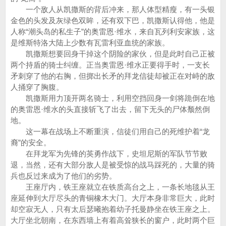
一个敌人从凯撒斯的背后冲来，那人体型精瘦，有一头银
金色的头发及灰绿色双眸，还有双下巴，凯撒斯认得他，他是
人称“潮头岛的私生子”的奥雷恩·维水，来自瓦列利安家族，这
是维斯特洛大陆上少数有瓦雷利亚血统的家族。
凯撒斯想要回身干掉这个阴险的家伙，但是此时自己正被
两个持盾的骑士纠缠。正当奥雷恩·维水正要得手时，一支长
矛刺穿了他的右胸，但掷出长矛的拜龙信徒却被正在对峙的敌
人捅穿了胸腹。
凯撒斯用力顶开两名骑士，利用空挡回身一剑将跪倒在地
的奥雷恩·维水的头直接斩飞了出去，留下无头的尸体颓然倒
地。
这一幕在战场上不断重演，信徒们用自己的死维护着“龙
裔”的安全。
在拜龙军为先锋的英勇作战下，史坦尼斯的军队节节败
退，当然，还有大部分敌人是被受惊的战马踩死的，大量的骑
兵也反过来成为了他们的劣势。
王座厅内，铁王座就立在铁质高台之上，一条长地毯从王
座延伸到大厅尽头的青铜橡木大门。大厅本身非常巨大，此时
却空寂无人，只有太后瑟曦抱着幼子托曼静坐在铁王座之上。
大厅坐北朝南，在东西墙上有着高耸狭长的窗户，此时两个巨