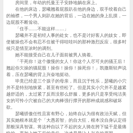
房间里，年幼的托曼王子安静地躺在床上。
在他的床边，瑟曦翘着屁股趴在他的身边，双手绞着自己
的袖襟，一个男人则趴在她的背后，一边在她的身上乱摸，一
边屁股不断耸动。
「住手……不能这样……」
瑟曦并不是初经人事的处女，也不是讨好客人的妓女，即
使被操也不会有忍不住被干得哇哇叫的那种激烈反应，很多时
候只是情至浓时的调剂。
她不能接受自己在儿子面前被男人骑着。
「干死你！这个傲慢的女人！你这个人尽可夫的骚王后！
翘起你欠操的骚屁股！操你！操你！操死你！」凯撒斯轻声说
着，压在瑟曦的背上兴奋地挺动。
毕竟已经是三个孩子的母亲，而且沉于性乐，瑟曦的小穴
并不是特别地狭紧，甚至有些松了。但是其实小穴并不是越紧
越舒适的，太过紧了反而没那么舒服，更多的只是享受纯洁美
女的可怜小穴被自己的大肉棒强行撑开的那种成就感和破坏
欲。
瑟曦骄傲任性且富有野心，始终自认为很有政治天赋，但
其实她根本就是个「大愚若智」的自大狂，根本没自身认定得
那般深具智谋。将这种自以了不起的女人骑在胯下猛干是最痛