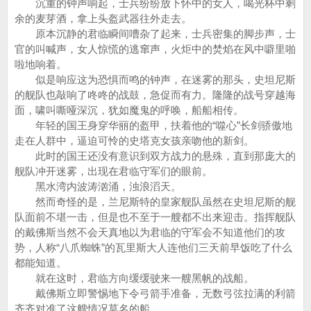
沉重的钟声响起，士兵纷纷放下怀中的女人，喝光杯中剩
余的麦芽酒，拿上头盔武器往外走去。
原本沉静的君临瞬间嘈杂了起来，士兵密集的脚步声，士
官的叫喊声，女人惊慌的逃窜声，火炬中的焚焰在风中噼里啪
啦地响着。
似是响应这为恐惧而鸣的钟声，在迷雾的那头，史坦尼斯
的舰队也敲响了咚咚的战鼓，急促而有力。隆隆的战号穿越海
面，啸叫嘶哑深沉，犹如魔鬼的呼唤，船船相传。
年轻的国王身穿华丽的盔甲，扶着他的“噬心”长剑骄傲地
走在人群中，逼迫可怜的史塔克女孩亲吻他的新剑。
此时的国王还没有意识到双方战力的悬殊，直到那庞大的
舰队冲开迷雾，出现在君临守军们的眼前。
黑水湾内波涛汹涌，浊浪滔天。
然而奇怪的是，兰尼斯特的皇家舰队虽然在史坦尼斯的舰
队面前不堪一击，但是也不至于一艘都不出来迎击。指挥舰队
的戴佛斯当然不会天真地以为君临的守军会不知道他们的攻
势，人称“八爪蜘蛛”的瓦里斯大人连他们三天前早饭吃了什么
都能知道。
就在这时，君临方向缓缓驶来一艘黑帆的战船。
戴佛斯立即警惕地下令弓箭手准备，无数弓弦拉满的利箭
齐齐对准了这艘情况莫名的船。