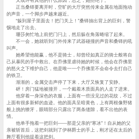
又或许有其他的什么原因，总之，她拒绝了。
正当桑铎要离开时，空旷的大厅突然传来金属在地面拖动
的声音，一个脚步声越来越近。
“躲到屋子里面去！把门关上！”桑铎抽出背上的巨剑，警
惕地走了出去。
珊莎匆忙地上前把门闩上，然后躲在角落蜷缩了起来。
不一会，她就听到门外传来了武器碰撞的声音和桑铎的吼
叫声。
她希望他能赢，他不是骑士，却曾经如真正的骑士般将自
己从暴民的手中救出。在乔佛里虐待她的时候，他会在乔佛里
的怒火之下维护自己，他是唯一一个乔佛里不会命令去打自己
的铁卫。
渐渐的，金属交击声停了下来，大厅又恢复了安静。
砰！房门猛地被撞开，一个戴着木质面具的人走了进来。
他穿着一身深色的衣服，上面有一些没见过的花纹，不过
上面有很多新鲜的血迹。他的面具呈暗黄色，上有两根像野猪
般上挑的獠牙，眼睛部分只露出了两条缝隙，看不出他的表
情。
他单手拖着一把巨剑——那是父亲的“寒冰”！自从她的父
亲被斩首后，这把剑就到了伊林爵士的手上，刚才还在太后的
舞厅看到他提着这把剑。