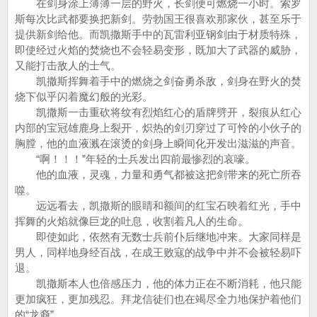
在剑身涂上薄薄一层的野火，长剑便可燃烧一小时。索罗
斯每次比武都要换把新剑。劳勃国王很喜欢那家伙，甚至乐于
提供新剑给他。而凯撒斯手中的瓦雷利亚钢剑由于材质特殊，
即使经过火焰的焚烧也不会轻易变形，既加大了武器的威胁，
又能打击敌人的士气。
凯撒斯挥舞着手中的燃烧之剑奋勇杀敌，剑身在野火的焚
烧下似乎闪着魔幻般的光彩。
凯撒斯一击重砍将纹有烈焰红心的盾牌劈开，裂痕从红心
内部的宝冠雄鹿身上裂开，炽热的剑刃穿过了可怜的小伙子的
胸膛，他的血液溅在滚烫的剑身上瞬间化开发出滋滋的声音。
“啊！！！”年轻的士兵发出四前最惨烈的哀嚎。
他的血液，灵魂，力量和勇气都被这把剑带来的死亡所吞
噬。
远远看去，凯撒斯的眼睛和额间的红宝石映着红光，手中
挥舞的火焰就像巨龙的吐息，收割着凡人的生命。
即使如此，依然有无数士兵前仆后继地冲来。大家同样是
男人，同样地身经百战，在成王败寇的战争中并不会被轻易吓
退。
凯撒斯本人也倍感压力，他的体力正在不断消耗，他只能
更加疯狂，更加残忍。拜龙信徒们也在竭尽全力地保护着他们
的“龙裔”。