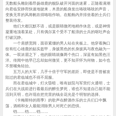
无数船头雕刻着昂扬雄鹿的舰队破开河面的迷雾，正随着满潮
向君临安静而快速地驶来，木质的船身发出咯吱咯吱的声音，
变换无常的风将帆吹得咯啦作响。在船舱内并排坐着的士兵们
整装待发。
他们大都沉默不语，或是眼睛微闭地稍作休息，或是神情
凝重地顶着某处，只有偶尔某个受不了船浪的士兵的呕吐声会
打破沉静。
一个肩膀宽阔，面容紧绷的男人站在夹板上。他穿着胸口
纹有红心雄鹿的贴实盔甲，身披黑色的长身披风与夜色融为一
体。一双浓眉之下，他的眼睛就像两个伤口，深蓝有如黑色汪
洋。传闻中他早已忘却如何微笑，更不知开怀为何物，如今也
不禁嘴角轻抬。
五万人的大军，几乎十倍于守军的差距，即使是不曾被攻
陷过的君临城也不得不屈服。
而在君临城中，灯火昏暗，唯有妓院与军营灯火通明，士
兵们在大战前进行着最后的醉生梦死，谁也不知道自己能不能
活到天明，也许现在把兜里的钱全花光是个明智的选择。
《卡梅斯特的雨季》的歌声在醉酒作乐的士兵们口中飘
荡，酒精和女人最能消除男人对死亡的恐惧。
铛……铛……铛……