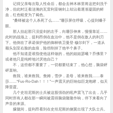
记得父亲每次取人性命后，都会去神木林里将这把剑洗干
净，但此时泛着涟漪的瓦雷利亚钢剑上却沾着逐渐凝固的鲜
血，红色蜕变为了褐色。
“桑铎被这个人杀死了么……”珊莎屏住呼吸，心提到嗓子
眼。
那人抬起那只没提剑的左手，向珊莎伸来，慢慢靠近……
此时的战场上，提利昂倒在血泊中，他不是倒在敌人的利刃
下。他倒在了承诺保护他的御林铁卫曼登·穆尔剑下，一道从
额头划至右脸的血痕，险些削掉了他半个鼻子。
他不知道是谁指使他这样做的，他的姐姐瑟曦？乔佛里？
或者他只是纯粹地讨厌他自己？
不，这些都不重要了，一切都要结束了，他心想，脑袋砰
砰直响。
救我，谁来救我。詹姆，雪伊，圣母，谁来救我……泰
莎……“Fus-Ro-Dah！！！”一声震天的巨响似巨龙咆哮，似天
降雷霆。
几个史坦尼斯的士兵被这股强劲的吼声震飞了出去，几乎
同时所有人都在那一瞬间被震得脑袋隆隆作响，停下来看向了
声音的来源。
朦胧间，提利昂看到在史坦尼斯的侧翼出现了大队士兵。