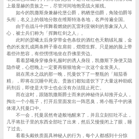
上最显赫的贵族之一，尽管河间地饱受战火摧残。
如今的凯撒斯身兼赫伦堡公爵，鸦栖堡伯爵，角陵伯爵等
头衔，名义上的领地分散在维斯特洛各地，名声传遍全国。
由于在战斗中挥舞着燃烧的瓦雷利亚钢剑的形象深入人
心，被士兵们称为「挥舞红剑之人」。
此时的瑟曦太后身穿带金色条纹的酒红色天鹅绒礼服，金
色的长发扎成两条辫子垂在肩前，熠熠生辉。只是她的脸上带
着些许愁容，有些愣愣地坐在乔佛里旁边。
看着瑟曦身穿修身礼服时的诱人身段，凯撒斯下身便又隐
隐作硬，心想晚上一定要再狠狠地肏一次这个金发美人。
就在黑水之战的那一晚，托曼饮下了一整瓶的「颠茄香
精」，即将在沉睡中死去。贵族们都知道饮下了大量这种助眠
药剂后，即使是大学士也会没有办法阻止死亡。
而在这时，跟随凯撒斯爵士而来的神秘侍从却推开众人，
掏出一个小瓶子，打开后里面发出一阵恶臭，将小瓶子中的液
体灌入托曼口中。
不一会，托曼居然奇迹般地醒来了，并且立刻狂吐不止，
几乎将肚子里的东西全部吐了出来，然后又慢慢闭上了眼，睡
了过去。
看着头戴铁质面具神秘人的行为，每个人都感到十分惊