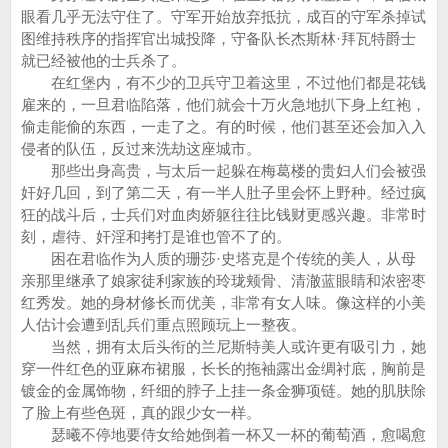
眼看几乎无法守住了。守军开始放弃抵抗，成百的守军杀掉试
图维持秩序的指挥官出城投降，守备队长杰斯林·拜瓦特爵士
就已经被他的士兵杀了。
在红堡内，有不少的卫兵守卫着这里，不过他们都是花钱
雇来的，一旦君临陷落，他们就会十万火急地扒下身上红袍，
偷走能偷的东西，一走了之。有的时候，他们甚至还会加入入
侵者的队伍，反过来洗劫这座城市。
那些出身高贵，与太后一起躲在梅葛楼的贵妇人们会被强
奸好几回，到了第二天，有一半人肚子里会怀上野种。经过疯
狂的战斗后，士兵们对血肉娇躯往往比钱财更感兴趣。非常时
刻，虐待、奸淫和拷打是谁也管不了的。
困在君临作为人质的珊莎·史塔克是个传统的美人，从母
亲那里继承了娘家徒利家族的玲珑颊骨、清澈蓝眼睛和浓密枣
红秀发。她的身材修长而优美，非常有女人味。像这样的小美
人估计会遭到乱兵们重点照顾玩上一整夜。
当然，拥有太后头衔的兰尼斯特美人或许更有吸引力，她
穿一件红色的亚麻布裙服，长长的拖袖露出金绸衬底，胸前是
镀金的金属饰物，纤细的脖子上挂一条金狮项链。她的肌肤除
了脸上有些色斑，真的跟少女一样。
瑟曦不停地要侍女给她倒着一杯又一杯的葡萄酒，愈喝愈