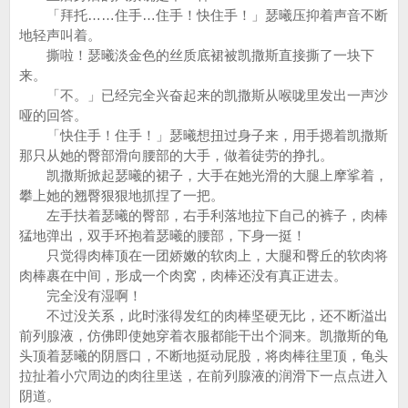
「拜托……住手…住手！快住手！」瑟曦压抑着声音不断
地轻声叫着。
撕啦！瑟曦淡金色的丝质底裙被凯撒斯直接撕了一块下
来。
「不。」已经完全兴奋起来的凯撒斯从喉咙里发出一声沙
哑的回答。
「快住手！住手！」瑟曦想扭过身子来，用手摁着凯撒斯
那只从她的臀部滑向腰部的大手，做着徒劳的挣扎。
凯撒斯掀起瑟曦的裙子，大手在她光滑的大腿上摩挲着，
攀上她的翘臀狠狠地抓捏了一把。
左手扶着瑟曦的臀部，右手利落地拉下自己的裤子，肉棒
猛地弹出，双手环抱着瑟曦的腰部，下身一挺！
只觉得肉棒顶在一团娇嫩的软肉上，大腿和臀丘的软肉将
肉棒裹在中间，形成一个肉窝，肉棒还没有真正进去。
完全没有湿啊！
不过没关系，此时涨得发红的肉棒坚硬无比，还不断溢出
前列腺液，仿佛即使她穿着衣服都能干出个洞来。凯撒斯的龟
头顶着瑟曦的阴唇口，不断地挺动屁股，将肉棒往里顶，龟头
拉扯着小穴周边的肉往里送，在前列腺液的润滑下一点点进入
阴道。