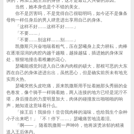
快的，再加上她王后的身份，这才是最让人兴奋的原因。
当然，她本身也是个不错的美女。
你不是厉害吗，不是觉得自己很聪明吗，如今还不是像条
母狗一样任身后的男人肆意进出享用自己的身体。
「这样不好……这样不好……」
「不要……」
「不要……别这样……别……」
凯撒斯只兴奋地喘着粗气，压在瑟曦身上卖力耕耘，肉棒
在逐渐湿润的肉腔内越干越顺，越操越猛，插进她的身体深
处，狠狠地撞击着稚嫩的花心。
瑟曦能感觉到进入自己体内肉根的硕大，那根可恶的大东
西在自己的身体进进出出，虽然恶心，但是确实前所未有地充
实而火热。
瑟曦突然头皮吃痛，原来凯撒斯用手扯着她那头秀丽的金
色卷发，像个骑手一样骑着她，两人连接的地方已经是泥泞不
堪，身后撞击的力度明显加大，肉体的碰撞发出啪啪啪的响
声，她知道这意味着什么。
「操王后！我操你！尝尝我肉棒的滋味，也给我生个杂种
小子出来吧！」「不！停下……」瑟曦痛苦地流着泪。
「啊—— 」随着凯撒斯一声呻吟，他将滚烫浓郁的精液
送入王后体内。