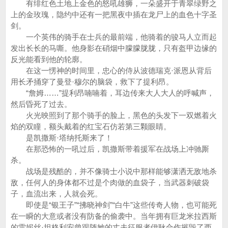
有绯红色土地上金色的怒吼雄狮，一朵盛开于青翠绿野之
上的金玫瑰，隐约中还有一把黑夜中插在龙尸上的血色十字圣
剑。
一个英伟的骑手在士兵的最前端，他骑着的骏马人立而起
发出长长的马嘶。他身影在硝烟中朦朦胧胧，只有盔甲边缘的
反光能看到他的轮廓。
在这一愣神的时间里，忠心的侍从波德瑞克·派恩从背后
用长矛捅穿了曼登·穆尔的脑袋，救下了提利昂。
“詹姆……”提利昂喃喃着，耳边传来大人大人的呼喊声，
然后昏死了过去。
火光映照到了那个骑手的脸上，黑色的头发下一双燃着火
焰的双瞳，额头戴着的红宝石仿若第三颗眼睛。
是凯撒斯·塔纳托斯来了！
在那恐怖的一吼过后，凯撒斯带着援军在战场上冲驰厮
杀。
战场是残酷的，并不像骑士小说中那样能够潇洒无敌地杀
敌，任何人的身体都不过是个肉做的血袋子，当武器刺破袋
子，血流出来，人就会死。
即使是“银王子”“拂晓神剑”“白牛”这些传奇人物，也可能死
在一瞬的大意或者没有防备的偷袭中。当年拥有巨龙米拉西斯
的雷妮丝·坦格利安曾跟随她的丈夫征服者伊耿合作摧毁了西