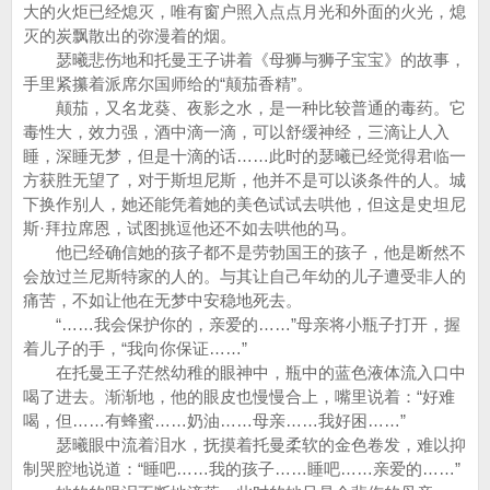
大的火炬已经熄灭，唯有窗户照入点点月光和外面的火光，熄
灭的炭飘散出的弥漫着的烟。
瑟曦悲伤地和托曼王子讲着《母狮与狮子宝宝》的故事，
手里紧攥着派席尔国师给的“颠茄香精”。
颠茄，又名龙葵、夜影之水，是一种比较普通的毒药。它
毒性大，效力强，酒中滴一滴，可以舒缓神经，三滴让人入
睡，深睡无梦，但是十滴的话……此时的瑟曦已经觉得君临一
方获胜无望了，对于斯坦尼斯，他并不是可以谈条件的人。城
下换作别人，她还能凭着她的美色试试去哄他，但这是史坦尼
斯·拜拉席恩，试图挑逗他还不如去哄他的马。
他已经确信她的孩子都不是劳勃国王的孩子，他是断然不
会放过兰尼斯特家的人的。与其让自己年幼的儿子遭受非人的
痛苦，不如让他在无梦中安稳地死去。
“……我会保护你的，亲爱的……”母亲将小瓶子打开，握
着儿子的手，“我向你保证……”
在托曼王子茫然幼稚的眼神中，瓶中的蓝色液体流入口中
喝了进去。渐渐地，他的眼皮也慢慢合上，嘴里说着：“好难
喝，但……有蜂蜜……奶油……母亲……我好困……”
瑟曦眼中流着泪水，抚摸着托曼柔软的金色卷发，难以抑
制哭腔地说道：“睡吧……我的孩子……睡吧……亲爱的……”