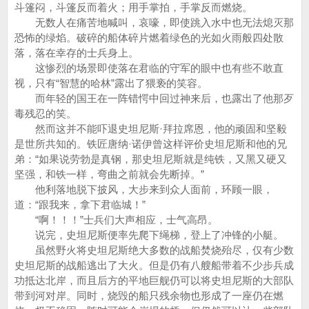
斗篷闷，斗篷反而着火；用手掌拍，手掌反而燃烧。
无数人在痛苦地喊叫，哀嚎，即使跳入水中也无法熄灭那
恐怖的绿焰。破碎的船体碎片燃着绿色的光如火雨般四处散
落，落在幸存的士兵身上。
这惨烈的场景即使落在君临的守军的眼中也有些不敢直
视，只有“智慧的哈林”露出了猥亵的笑容。
而年轻的国王在一阵错愕中回过神来后，也露出了他那歹
毒残忍的笑。
然而这并不能吓退史坦尼斯·拜拉席恩，他的顽固和坚毅
是世所共知的。铁匠唐纳·诺伊曾这样评价史坦尼斯和他的兄
弟：“如果说劳勃是真钢，那史坦尼斯就是纯铁，又黑又硬又
坚强，和铁一样，弯曲之前就会先断掉。”
他利落地脱下披风，大步来到众人面前，环顾一眼，
道：“跟我来，拿下君临城！”
“啊！！！”士兵们大声相应，士气高昂。
说完，史坦尼斯便率先爬下绳梯，登上了冲锋的小艇。
虽然野火将史坦尼斯绝大多数的战船焚烧殆尽，仅有少数
史坦尼斯的战船逃出了大火。但是仍有八艘船带着不少步兵成
功抵达北岸，而且后方的平地巨舰仍可以将史坦尼斯的大部队
带到河对岸。同时，烧毁的船只残余物也形成了一座仍在燃