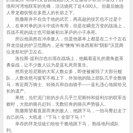
境和河湾地联军的先锋，活活烧死了近4,000人。但最后她连
人带龙都饮恨在多恩人的长箭之下。
凯撒斯并不自负于他的武艺，再高超的技艺也不过是个
人，在单对单的决斗中或许有用，但是在瞬息万变的战场上，
百战不死的战士也可能被初出茅庐的小子杀死。
所以他虽然在冲杀敌人，但是他基本上都是在二十个左右
拜龙信徒的护卫范围内，还有“懊悔”科洛西斯和“阴影”沃昆两
位龙祭祀护卫左右。
洛拉斯·提利尔也出现在战场上，他戴着蓝礼的鹿角盔英
勇奋战，让不少敌人以为是蓝礼死而复生。
然而史坦尼斯的大军人数众多，即使被摧毁了大部分舰
队，人数依然与援军不相上下，外加他的陆上部队几乎全数骑
马：将近两万骑士、轻骑兵和自由骑手——蓝礼违心地留给兄
长的遗产。
果然，当烂泥门前的步兵几乎兰尼斯特和提利尔的联军击
败时，大批的骑兵赶到，无数狂奔的骑兵声势骇人。
凯撒斯望着直面而来的敌人，他跳下马，一拍马臀赶走了
自己的马，大吼道：“下马！全部下马！”
幸存的拜龙信徒们纷纷干脆地跳下马， 熟练地列成队
列。