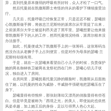
异，直到托曼原本微弱的呼吸有所好转，众人才松了一口气。
然后托曼就在凯撒斯爵士奇怪的侍从的看护下继续接受治
疗。
几天后，托曼呼吸已经恢复正常，只是迟迟不醒，瑟曦担
心凯撒斯做手脚，将效忠兰尼斯特的派席尔从牢里提了出来，
之前派席尔大学士被提利昂关进了黑牢里。瑟曦想要让他来接
替凯撒斯手下的人的工作，然而托曼情况特殊，派席尔根本没
办法接手。
如此，托曼便成为了凯撒斯手上的一张筹码，这张筹码当
然没办法从老狮子手上占到便宜，但是对作为母亲的瑟曦·兰
尼斯特却很有用。
于是，就在一次瑟曦来看望自己小儿子的时候，负责保护
她的两名御林铁卫被两名龙祭祀挡在门外，瑟曦心切儿子状
况，独自进入了房间。
在房间里，瑟曦抚着托曼沉静的睡脸时，凯撒斯从后面抱
住了她，以托曼的性命为威胁，半威胁半强硬地把瑟曦压在了
身下。
瑟曦显得有些憔悴，那张刻薄却又漂亮的俏脸显得有些苍
白。但是毕竟是被称为「西境之光」的美人，即使如此也依然
风姿卓越，加上她王后的身份，足以引得男人色心大起。