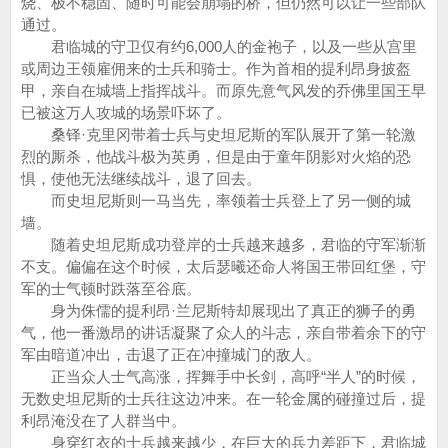
烧、极不稳固、随时可能会崩塌的桥，但仍然可以让一些部队
通过。
君临城的守卫仅有约6,000人的金袍子，以及一些从宫里
或周边王领雇佣来的士兵和骑士。作为首相的提利昂身披盔
甲，亲自在城墙上指挥战斗。而原先意气风发的乔佛里国王早
已被这万人攻城的场景吓坏了。
桑铎·克里冈带着士兵与史坦尼斯的军队展开了第一轮激
烈的厮杀，他战斗极为英勇，但是由于童年阴影对火焰的恐
惧，使他无法继续战斗，退了回去。
而史坦尼斯则一马当先，率领着士兵登上了另一侧的城
墙。
随着史坦尼斯成功登岸的士兵越来越多，君临的守军渐渐
不支。偏偏在这个时候，太后瑟曦还命人将国王带回红堡，守
军的士气顿时跌落至谷底。
身为侏儒的提利昂·兰尼斯特却展现出了真正的狮子的勇
气，他一番激昂的讲话凝聚了众人的斗志，亲自带着余下的守
军由暗道冲出，击退了正在冲撞城门的敌人。
正当众人士气高涨，挥舞手中长剑，高呼“半人”的时候，
无数史坦尼斯的士兵往这边冲来。在一轮金属的碰撞过后，提
利昂淹没在了人群当中。
身穿红衣的士兵越来越少，在巨大的兵力差距下，君临城