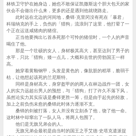
林铁卫守护在她身边，她也不敢保证凯撒斯这个胆大包天的家
伙会不会做出什么来，更多的还是遇到他就绕路走。
此时远在北边的河间地，桑铎·克里冈没有死在「暴君」
科瑞纳克的手上，负伤的「猎狗」流浪到了这里，他打晕了一
个正在运送咸猪肉的猪倌。
正当他要掏出匕首杀死那个可怜的猪倌时，一个人的声音
喝住了他。
那是一个壮硕的女人，身材极其高大，甚至达到了男子的
水平，只比「猎狗」矮一点儿，大概和去世的劳勃国王一样
高。
她穿着黄釉钢甲，头发是黄色的，像肮脏的稻草，脆弱干
枯，让他想起该死的兰尼斯特。
同样是身材高大，身穿盔甲的的两人在林边战作一团，女
人的实力远超出男人的预想，与「猎狗」打了许久不落下风，
虽然论实力其实应该是桑铎更胜一筹，但是由于起先的轻敌，
加上之前负伤未愈的桑铎此时体力逐渐不支。
桑铎的剑被打落，女人并没有立刻杀了他，饶了他一命。
这时林中却窜出了一队人马，将两人包围了。
他们是无旗兄弟会的人。
无旗兄弟会最初是由当时的国王之手艾德·史塔克遣派捉