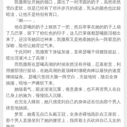
凯撒斯扯开她的领口，露出了一对浑圆的奶子，虽然依然
雪白柔软，但是已经有了些许岁月的痕迹，乳头的颜色也比较
暗淡，让他不是特别有胃口。
「啊—— 」
他在瑟曦的奶子上狠抓了一把，然后举掌在她的奶子上扇
了几巴掌，留下了粉红色的印子，这几巴掌痛都瑟曦眼泪都出
来了。还没等她回过神来，凯撒斯又是抱着她的头一阵窒息的
深吻，险些让她背过气来。
于此同时，凯撒斯下身猛加速，直将瑟曦干得腰肢挺起，
喷出淫液冲上了高潮！
而凯撒斯在瑟曦高潮的时候依然没有停顿，忍着射意，利
用腰部强行挺动，在她高潮的最顶峰时绷硬肉棒以最快的速度
继续猛肏。 瑟曦只觉得大脑一阵空白，天旋地转，随后全身
抽搐，唔地一声瘫软下来。
她喘着气，眼皮渐渐沉重，倦意袭来，也不再管男人在自
己身上的施为，慢慢陷入沉睡。
在完全入睡前，她只感觉到自己的身体还在任由那个男人
肆意地抽插。
梦里，她看见自己头戴王冠，全身赤裸地跪趴在王座前，
那个男人直接坐到了她的腰背上，指挥着士兵砍掉自己儿女的
脑袋。