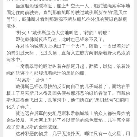
当这艘船缓缓靠近，船上却空无一人，船舵被绳索牢牢地
固定住向前驶去。直到那艘船即将驶过戴佛斯所在的“黑贝丝
号”时，戴佛斯才看到那源源不断从船舱往外流的荧绿色黏稠
液体。
“野火！”戴佛斯脸色大变地叫道，“转舵！转舵!”
即使戴佛斯反应迅速，此时也已经来不及了。
在君临的城墙边上抛出了一个火把，随后，一支燃着烈焰
的箭划过天际，飞过头顶，直落入左舷方向混杂着野火粘液的
河水中。
一窝翡翠毒蛇咝咝叫着在船尾升起，翻腾，燃烧，沿着浅
绿的轨迹扑向那艘流着绿汁的黑帆的船。
“马索斯！卧倒！”
戴佛斯已经以最快的反应向自己的儿子喊着了，而站在甲
板上了马索斯只来得及回头便被那邪恶的绿焰吞噬了。而戴佛
斯也震得倒飞出去，跌落河中，他们所在的“黑贝丝号”在瞬间
化为了碎片。
就连远在后军的史坦尼斯和君临城墙上的众人都被爆炸的
余波波及。黑水河上升起了难以置信的绿色魔焰，几乎完全摧
毁了史坦尼斯的全部战舰。
这种邪恶的物质，几乎无法扑灭。哪怕只有一点火星，用