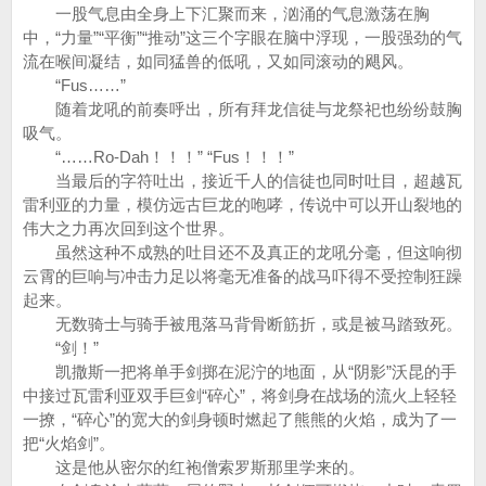
一股气息由全身上下汇聚而来，汹涌的气息激荡在胸
中，“力量”“平衡”“推动”这三个字眼在脑中浮现，一股强劲的气
流在喉间凝结，如同猛兽的低吼，又如同滚动的飓风。
“Fus……”
随着龙吼的前奏呼出，所有拜龙信徒与龙祭祀也纷纷鼓胸
吸气。
“……Ro-Dah！！！” “Fus！！！”
当最后的字符吐出，接近千人的信徒也同时吐目，超越瓦
雷利亚的力量，模仿远古巨龙的咆哮，传说中可以开山裂地的
伟大之力再次回到这个世界。
虽然这种不成熟的吐目还不及真正的龙吼分毫，但这响彻
云霄的巨响与冲击力足以将毫无准备的战马吓得不受控制狂躁
起来。
无数骑士与骑手被甩落马背骨断筋折，或是被马踏致死。
“剑！”
凯撒斯一把将单手剑掷在泥泞的地面，从“阴影”沃昆的手
中接过瓦雷利亚双手巨剑“碎心”，将剑身在战场的流火上轻轻
一撩，“碎心”的宽大的剑身顿时燃起了熊熊的火焰，成为了一
把“火焰剑”。
这是他从密尔的红袍僧索罗斯那里学来的。