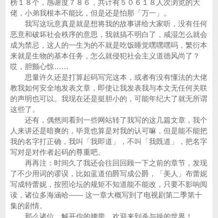
榜１８个，感谢度７８６，共计有５０６１８人次浏览的大
佬，小弟我根本不能比，但是还是怕那「万一」。
我写这玩意真是就是想将我的故事讲给大家听，没有任何
恶意和破坏社会秩序的意思，我就搞不明白了，咸湿怎么就会
成为禁忌，这人的一生为的不就是吃饭睡觉嘿嘿嘿吗，繁衍本
来就是生物的基本任务，怎么就侵犯社会主义道德风尚了？
哎，胆颤心惊……
思量许久还是打算起码写完这本，或者有没有懂法的大佬
教我如何安全地发表文章，即使让我发表我与本文无任何关联
的声明也可以。我现在还是挺胆小的，可能年纪大了就无所谓
这些了。
还有，偶然间看到一些网站转了我写的这几篇文章，我个
人来讲还是暗爽的，毕竟也算是对我的认可嘛，但是能不能把
我的名字打正确，我叫「我即道」，不叫「我既道」，把名字
写对是对作者起码的尊重吧。
再再注：时间久了我还会往回回顾一下之前的章节，发现
了不少用词的谬误，比如蓝道伯爵写成公爵，「美人」布蕾妮
写成特蕾妮，按照论坛的规矩不知道能不能改，只要不影响阅
读，诸位多海涵哈—— 这一章大概写到了电视剧第二季第十
集的剧情。
那么诸位，解开你的腰带，欢迎来到杀与操的世界！