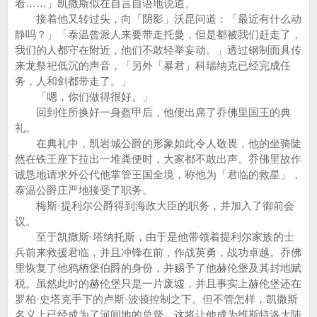
着……」凯撒斯似在自言自语地说道。
接着他又转过头，向「阴影」沃昆问道：「最近有什么动
静吗？」「泰温曾派人来要带走托曼，但是都被我们赶走了，
我们的人都守在附近，他们不敢轻举妄动。」透过钢制面具传
来龙祭祀低沉的声音，「另外「暴君」科瑞纳克已经完成任
务，人和剑都带走了。」
「嗯，你们做得很好。」
回到住所换好一身盔甲后，他便出席了乔佛里国王的典
礼。
在典礼中，凯岩城公爵的形象如此令人敬畏，他的坐骑陡
然在铁王座下拉出一堆粪便时，大家都不敢出声。乔佛里故作
诚恳地请求外公代他掌管王国全境，称他为「君临的救星」，
泰温公爵庄严地接受了职务。
梅斯·提利尔公爵得到海政大臣的职务，并加入了御前会
议。
至于凯撒斯·塔纳托斯，由于是他带领着提利尔家族的士
兵前来救援君临，并且冲锋在前，作战英勇，战功卓越。乔佛
里恢复了他鸦栖堡伯爵的身份，并赐予了他赫伦堡及其封地赋
税。虽然此时的赫伦堡只是一片废墟，并且事实上赫伦堡还在
罗柏·史塔克手下的卢斯·波顿控制之下。但不管怎样，凯撒斯
名义上已经成为了河间地的总督，这将让他成为维斯特洛大陆