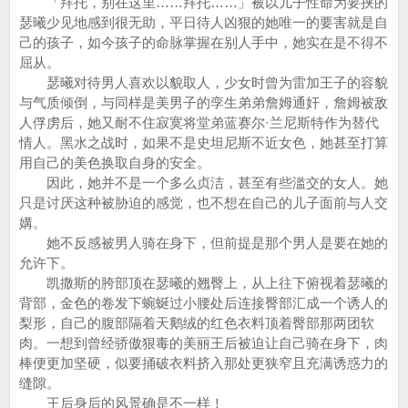
「拜托，别在这里……拜托……」被以儿子性命为要挟的
瑟曦少见地感到很无助，平日待人凶狠的她唯一的要害就是自
己的孩子，如今孩子的命脉掌握在别人手中，她实在是不得不
屈从。
瑟曦对待男人喜欢以貌取人，少女时曾为雷加王子的容貌
与气质倾倒，与同样是美男子的孪生弟弟詹姆通奸，詹姆被敌
人俘虏后，她又耐不住寂寞将堂弟蓝赛尔·兰尼斯特作为替代
情人。黑水之战时，如果不是史坦尼斯不近女色，她甚至打算
用自己的美色换取自身的安全。
因此，她并不是一个多么贞洁，甚至有些滥交的女人。她
只是讨厌这种被胁迫的感觉，也不想在自己的儿子面前与人交
媾。
她不反感被男人骑在身下，但前提是那个男人是要在她的
允许下。
凯撒斯的胯部顶在瑟曦的翘臀上，从上往下俯视着瑟曦的
背部，金色的卷发下蜿蜒过小腰处后连接臀部汇成一个诱人的
梨形，自己的腹部隔着天鹅绒的红色衣料顶着臀部那两团软
肉。一想到曾经骄傲狠毒的美丽王后被迫让自己骑在身下，肉
棒便更加坚硬，似要捅破衣料挤入那处更狭窄且充满诱惑力的
缝隙。
王后身后的风景确是不一样！