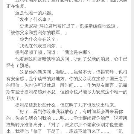
正在恢复。
这是他唯一的武器。
「发生了什么事？」
「史坦尼斯·拜拉席恩被打退了」凯撒斯缓缓地说道，
「被你父亲和提利尔的联军。」
「你为什么会在这？」
「我现在代表提利尔。」
提利昂顿了顿，问道：「我这是在哪？」
他看到这间昏暗狭窄的房间，听到了父亲的消息，心中已
经有了预感。
「这是你的新房间，呃嗯……虽然不大，但很安静，也很
有安全感，是个读书的好地方。你的父亲现在接替了国王之手
的职位，你也许可以休息一段时间……」作为朋友而言，凯撒
斯有些替提利昂感到不忿，但如今也只能尽力安慰这个唯一的
朋友了。
提利昂还想说些什么，但沉吟了几下也没说出话来。
「好了，看到你没事我就放心了，有时间我会再来看你
的，你的伤我会叫我的……呃……学士继续帮你治疗」说着凯
撒斯转身准备离开，「对了，派席尔那个老家伙刚才也想进
来，我替他「修了一下胡子」，应该不敢再来了……」「凯