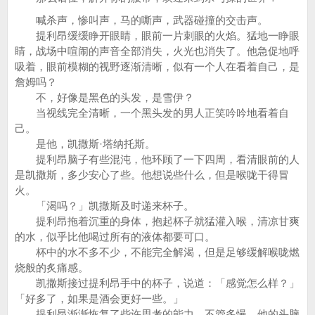
喊杀声，惨叫声，马的嘶声，武器碰撞的交击声。
提利昂缓缓睁开眼睛，眼前一片刺眼的火焰。猛地一睁眼
睛，战场中喧闹的声音全部消失，火光也消失了。他急促地呼
吸着，眼前模糊的视野逐渐清晰，似有一个人在看着自己，是
詹姆吗？
不，好像是黑色的头发，是雪伊？
当视线完全清晰，一个黑头发的男人正笑吟吟地看着自
己。
是他，凯撒斯·塔纳托斯。
提利昂脑子有些混沌，他环顾了一下四周，看清眼前的人
是凯撒斯，多少安心了些。他想说些什么，但是喉咙干得冒
火。
「渴吗？」凯撒斯及时递来杯子。
提利昂拖着沉重的身体，抱起杯子就猛灌入喉，清凉甘爽
的水，似乎比他喝过所有的液体都要可口。
杯中的水不多不少，不能完全解渴，但是足够缓解喉咙燃
烧般的炙痛感。
凯撒斯接过提利昂手中的杯子，说道：「感觉怎么样？」
「好多了，如果是酒会更好一些。」
提利昂渐渐恢复了些许思考的能力。不管多慢，他的头脑