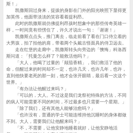
斯！」
凯撒斯回过身来，提拔的身影在门外的阳光映照下显得更
加英伟，他面带淡淡的笑容看着提利昂。
此时的凯撒斯就仿佛提利昂孩时想象中的那些传奇英雄一
样，一时间竟有些愣住了，许久才说出一句：「谢谢！」
凯撒斯点点头，推门离去，临走前看了看在门口侍立着的
大男孩，拍了拍他的肩，带着两个头戴古怪面具的侍卫远去。
走在红堡的走廊中，凯撒斯转头向旁边的「懊悔」科洛西
斯问道：「托曼怎么样了？能救活他吗？」
「大人，他喝了过量的「颠茄香精」，我们救活了他的
命，但醒过来的时间却不一定，也许几天，也许几年，也许，
直到他快要老死的那一刻，他才会张开眼睛，最后看一次这个
世界。」
「有办法让他醒过来吗？」
「可以的，大人。不过这是我们龙祭祀特殊的方法，不同
的病人可能需要不同的时间，不过最多也只需要一个星期。」
「除了我们，还有其他人能够治愈吗？」
「也许没有，普通的学士可能连维持他沉睡时的身体都做
不到。大人，需要我们让他醒来吗？」
「不，不需要，让他安静地睡着就好，让他安静地活