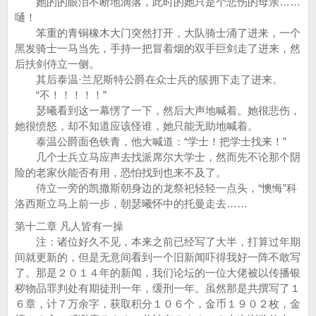
她的的眼泪不断地滴落，此时的她只是个悲伤的母亲……
嗵！
笨重的青铜橡木大门突然打开，大队骑士涌了进来，一个
黑发骑士一马当先，手持一把冒着烟的双手巨剑走了进来，然
后扶剑侍立一侧。
其后泰温·兰尼斯特公爵在众士兵的簇拥下走了进来。
“不！！！！！”
瑟曦看到这一幕愣了一下，然后大声地喊着。她很悲伤，
她很愤怒，却不知道应该怪谁，她只能无助地喊着。
泰温公爵面色铁青，他大喊道：“学士！把学士找来！”
几个士兵立马应声去找派席尔大学士，然而先不论那个阴
险的老家伙能否有用，恐怕找到也来不及了。
侍立一旁的凯撒斯朝身边的龙祭祀轻轻一点头，“懊悔”科
洛西斯立马上前一步，朝瑟曦怀中的托曼走去……
第十二章 凡人皆有一操
注：诸位好久不见，本来之前已经写了大半，打算过年期
间就更新的，但是无意间看到一个旧新闻吓得我好一阵不敢写
了。那是２０１４年的新闻，我们论坛的一位大佬被以传播银
秽物品罪判处有期徒刑一年，缓刑一年。虽然那是共撰写了１
６章，计７万余字，获取积分１０６个，金币１９０２枚，金