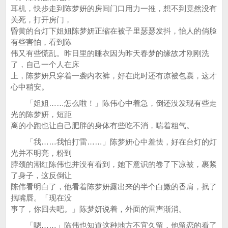
耳机，快步走到陈梦妍的房间门口用力一推，想不到竟然没有
关死，打开房门，
昏黄的台灯下姐姐陈梦妍正缩在被子里瑟瑟发抖，怡人的俏脸
有些害怕，看到陈
伟又有些慌乱。昨日里的睡衣因为昨天春梦的缘故才刚刚洗
了，自己一个人在床
上，陈梦妍只穿着一袭内衣裤，好在此时还有凉被包裹，这才
心中稍安。
「姐姐……怎么啦！」陈伟心中着急，倒还没发现有些走
光的陈梦妍，短距
离的小跑也让自己肥胖的身体有些吃不消，喘着粗气。
「我……我怕打雷……」陈梦妍心中羞怯，好在台灯的灯
光并不明亮，粉到
脖颈的潮红陈伟也并没有看到，她下意识的卷了下凉被，裹紧
了身子，这反倒让
陈伟看明白了，他看着陈梦妍露出来的半个白嫩的香肩，抿了
抿嘴唇。「现在没
事了，你回去吧。」陈梦妍说着，外面的雷声渐消。
「嗯……」陈伟也知道这种地方不宜久留，他留恋的看了