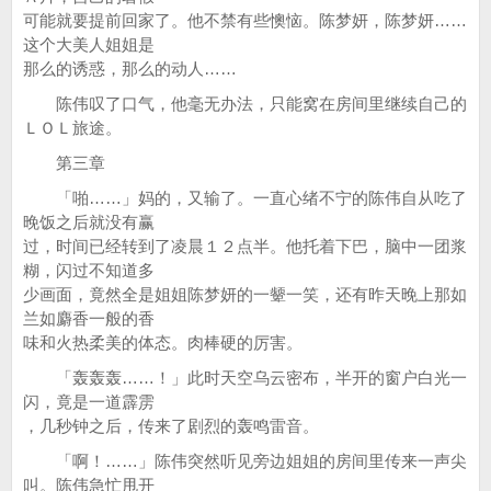
可能就要提前回家了。他不禁有些懊恼。陈梦妍，陈梦妍……
这个大美人姐姐是
那么的诱惑，那么的动人……
陈伟叹了口气，他毫无办法，只能窝在房间里继续自己的
ＬＯＬ旅途。
第三章
「啪……」妈的，又输了。一直心绪不宁的陈伟自从吃了
晚饭之后就没有赢
过，时间已经转到了凌晨１２点半。他托着下巴，脑中一团浆
糊，闪过不知道多
少画面，竟然全是姐姐陈梦妍的一颦一笑，还有昨天晚上那如
兰如麝香一般的香
味和火热柔美的体态。肉棒硬的厉害。
「轰轰轰……！」此时天空乌云密布，半开的窗户白光一
闪，竟是一道霹雳
，几秒钟之后，传来了剧烈的轰鸣雷音。
「啊！……」陈伟突然听见旁边姐姐的房间里传来一声尖
叫。陈伟急忙甩开