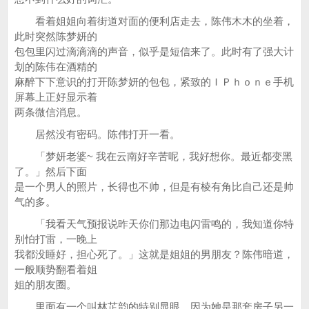
看着姐姐向着街道对面的便利店走去，陈伟木木的坐着，
此时突然陈梦妍的
包包里闪过滴滴滴的声音，似乎是短信来了。此时有了强大计
划的陈伟在酒精的
麻醉下下意识的打开陈梦妍的包包，紧致的ＩＰｈｏｎｅ手机
屏幕上正好显示着
两条微信消息。
居然没有密码。陈伟打开一看。
「梦妍老婆~ 我在云南好辛苦呢，我好想你。最近都变黑
了。」然后下面
是一个男人的照片，长得也不帅，但是有棱有角比自己还是帅
气的多。
「我看天气预报说昨天你们那边电闪雷鸣的，我知道你特
别怕打雷，一晚上
我都没睡好，担心死了。」这就是姐姐的男朋友？陈伟暗道，
一般顺势翻看着姐
姐的朋友圈。
里面有一个叫林芷韵的特别显眼，因为她是那套房子另一