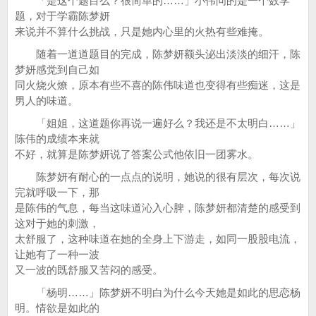
「是这个题目么？很简单的……」小伟问的是一个数学
题，对于学霸陈梦妍
来说并不算什么挑战，只是她内心里的火热有些难掩。
随着一道道题目的完成，陈梦妍额头泌出淡淡的细汗，陈
梦妍感觉到自己如
同火烧火燎，原本有些不喜的陈伟味道也变得有些痴迷，这是
男人的味道。
「姐姐，这道题你再说一遍好么？我还是不太明白……」
陈伟的成绩本来就
不好，就算是陈梦妍说了答案公式他依旧一团雾水。
陈梦妍有耐心的一点点的说明，她说的很有层次，每次说
完就呼吸一下，那
是陈伟的气息，每当这味道沁入心脾，陈梦妍都清楚的感受到
这对于她的刺激，
太舒服了，这种味道在她的全身上下游走，如同一股股电流，
让她有了一种一波
又一波的既舒服又苦闷的感受。
「杨明……」陈梦妍不明白为什么今天她是如此的思恋杨
明。情欲是如此的