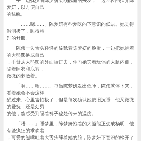
手一边抚摸着陈梦妍柔顺靓丽的头发，一边轻轻的摆弄陈
梦妍，以方便自己
的舔吮。
「……嗯……」陈梦妍有些梦呓的下意识的低语。她觉得
温润极了，睡得特
别的舒服。
陈伟一边舌头轻轻的舔舐着陈梦妍的脸蛋，一边把她抱着
的大熊熊换成自己
，手臂从大熊熊的外面插进去，伸向她夹着玩偶的大腿内侧，
隔着睡衣和底裤，
微微的刺激着。
「啊……唔……」每当陈梦妍发出低吟，陈伟就停下来，
看着她会不会这样
醒过来。心里害怕极了，但是每次确认她依旧沉睡，他又微微
的爱抚，还是处男
的他，能感受到隔着裤子秘处传来的温度。
「唔……」睡梦里，陈梦妍抱着的大熊熊正变成杨明，他
有些疯狂的求欢着
，可爱的熊嘴吐着大舌头舔着她的脸，陈梦妍下意识的松开了