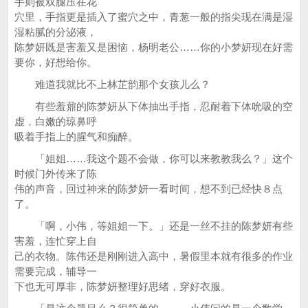
手则被双腿压在花
穴里，手指更是插入了蜜穴之中，青葱一般的指尖现在满是湿
湿粘腻的分泌液，
陈梦妍既是害羞又是困恼，杨明老公……你的小梦妍现在好需
要你，好想给你。
难道我就比不上林芷韵那个女孩儿么？
有些羞鼐的陈梦妍从下体抽出手指，忍耐着下体吮吸的空
虚，白嫩的琼鼻呼
吸着手指上的腥气和痴醉。
「姐姐……我这个题不会做，你可以来教教我么？」这个
时候门外传来了陈
伟的声音，回过神来的陈梦妍一看时间，想不到已经快８点
了。
「啊，小伟，等姐姐一下。」还是一丝不挂的陈梦妍有些
害羞，连忙穿上自
己的衣物。陈伟还是刚刚进入高中，暑假里本就有很多的作业
需要完成，辅导一
下也无可厚非，陈梦妍整理好思绪，穿好衣服。