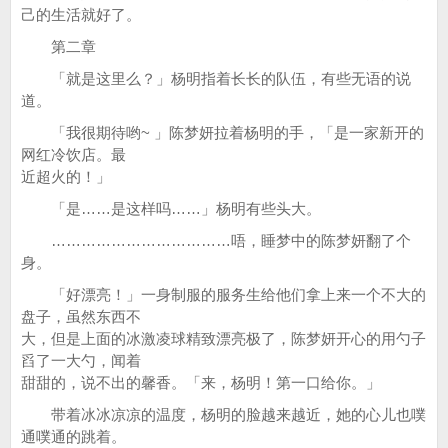
己的生活就好了。
第二章
「就是这里么？」杨明指着长长的队伍，有些无语的说
道。
「我很期待哟~ 」陈梦妍拉着杨明的手，「是一家新开的
网红冷饮店。最
近超火的！」
「是……是这样吗……」杨明有些头大。
………………………………唔，睡梦中的陈梦妍翻了个
身。
「好漂亮！」一身制服的服务生给他们拿上来一个不大的
盘子，虽然东西不
大，但是上面的冰激凌球精致漂亮极了，陈梦妍开心的用勺子
舀了一大勺，闻着
甜甜的，说不出的馨香。「来，杨明！第一口给你。」
带着冰冰凉凉的温度，杨明的脸越来越近，她的心儿也噗
通噗通的跳着。