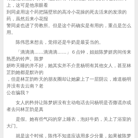
上，这可是他亲眼看
到同桌用这个药把隔壁班的高冷小花操的死去活来的发浪的
药，虽然后来小花报
警同桌也进了劳教所。但是这个药确实是有用的，重点是怎么
用。
陈伟思来想去，觉得还是牛奶是最妥当的。
「滴滴滴……滴滴滴……」６点钟，姐姐陈梦妍房间传来
熟悉的铃声。陈梦
妍昨天睡的并不好，她其实并不介意杨明有其他女人，甚至林
芷韵她都是默许的
，但是林芷韵昨天的朋友圈却让她蒙上了一层阴云，难道杨明
并没有去云南？老
公在骗我？
女人的矜持让陈梦妍没有主动电话去问杨明是否撒谎亦或
者去问林芷韵是真
是假。她有些气闷的穿上睡衣，泡好牛奶，关上了浴室的
大门。
就是这个时候，陈伟不知道应该用多少分量，如果被陈梦