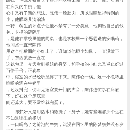
想找一件陈梦妍白天里穿过的衣裤来闻一闻，舔一舔。看着放
在床头的牛奶，他
心中又有了新的想法。陈伟一脸肥肉，所以眼睛显得特别的
小，他眼珠儿滴溜溜
一转，萌生的坏点子让他不禁有了一分笑意，他掏出自己的钱
包，卡槽的缝隙里
，是他在学校里他的同桌，也是学校里一个恶霸送的安眠药，
他同桌一直想陈伟
用这个把后面的小红上了，谁知道他胆小如鼠，一直没敢下
手，东西就放一直在
这钱包里。今天看到姐姐的身姿，和学校的小红比又岂止好过
百倍千倍，正犹豫
中，浴室的水已经听见停了下来。陈伟心一横。这一小包稀里
哗啦的洒在牛奶里
，还没抖完，便听见浴室要开门的声音，陈伟连忙趴在床底
下，好在这个床底空
间还算大，要不露馅就完蛋了。
陈梦妍只是用热水稍微洗了下身子，她有些埋怨那个远在
不知道哪里的杨明
，一口喝光了之前泡的牛奶，沉浸在回忆里的陈梦妍并没有发