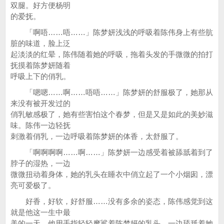
双腿。好方便杨明
的爱抚。
「啊唔……唔……」陈梦妍浅浅的呼吸着陈伟身上有些肮
脏的味道，脸上泛
起淡淡的红晕，陈伟随着她的呼吸，拖着头发的手微微的拍打
抚摸着陈梦妍随着
呼吸上下的俏乳。
「嗯嗯……啊……唔唔……」陈梦妍的舒服极了，她那从
来没有被开发过的
俏乳敏感极了，她有些害怕这个春梦，但是又是如此的美妙滋
味。陈伟一边轻抚
刺激着俏乳，一边呼吸着陈梦妍的体香，太舒服了。
「啊啊啊啊……啊……」陈梦妍一边感受着被舔舐着到了
脖子的湿热，一边
微微扭动着身体，她的乳头在睡衣中俏立起了一个小烟囱，漂
亮可爱极了。
好香，好软，好舒服……没有多余的姿态，陈伟感觉到这
就是他这一生中最
美的一天，他用手指轻轻摩挲着陈梦妍的乳头，一边舔舐着她