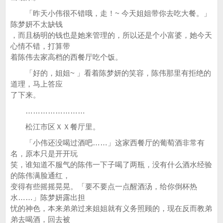
「昨天小伟很不错哦，走！~ 今天姐姐带你去吃大餐。」
陈梦妍不太缺钱
，而且杨明的钱也是她来管理的，所以还是个小富婆，她今天
心情不错，打算带
着陈伟去家高档的西餐厅吃个饭。
「好的，姐姐~ 」看着陈梦妍的笑容，陈伟那里有拒绝的
道理，马上答应
了下来。
……………………
松江市区ＸＸ餐厅里。
「小伟还没喝过酒吧……」这家西餐厅的葡萄酒非常有
名，原本只是开开玩
笑，谁知道不服气的陈伟一下子喝了两瓶，没有什么酒水经验
的陈伟满脸通红，
变得有些摇摇晃晃。「要不要点一点醒酒汤，给你倒杯热
水……」陈梦妍露出担
忧的神色，本来弟弟过来姐姐就有义务照顾的，现在反而教弟
弟去喝酒，回去被