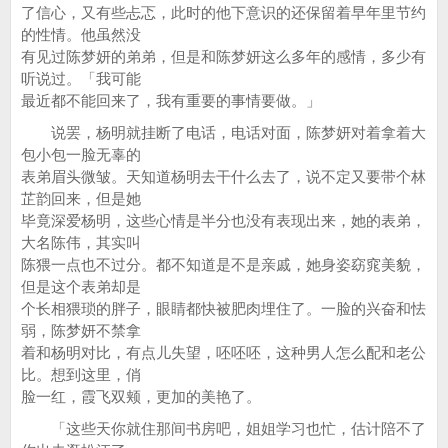
了信心，又有些忐忑，此时的他下意识的还保留着早年里节约
的性情。他虽然没
有见过陈梦妍的弟弟，但是和陈梦妍这么多年的感情，多少有
听说过。「我可能
最近都不能回来了，我有重要的事情要做。」
说罢，杨明就挂断了电话，电话对面，陈梦妍对着拿着大
包小包一脸无辜的
表弟眉头微皱。天知道杨明去干什么去了，说不定又要带个林
芷韵回来，但是她
毕竟深爱杨明，这些心情是半分也没有表现出来，她的表弟，
大名陈伟，其实叫
陈猥一点也不过分。都不知道是不是亲戚，她身姿窈窕美貌，
但是这个表弟却是
个长相猥琐的胖子，眼睛都快被肥肉埋住了。一脸的兴奋和怯
弱，陈梦妍不禁拿
着和杨明对比，有点儿失望，呸呸呸，这种男人怎么配和老公
比。想到这里，俏
脸一红，霞飞双颊，更加的美艳了。
「这些天你就住那间书房吧，姐姐学习也忙，估计陪不了