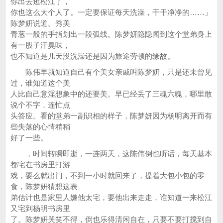
你出去逛松江了，
你也这么大个人了。一定要保证每天洗澡，干干净净的……」
陈梦妍说道。秀美
青葱一般的手指划出一段弧线。陈梦妍隐隐闻到这个堂弟身上
有一股子汗臭味，
也不知道是几天没洗澡还是因为旅途劳顿的缘故。
陈伟早就知道自己有个美女亲戚叫陈梦妍，只是还未曾见
过，谁知道这个美
人比自己意淫想象中的还要美。早已经丢了三魂六魄，哪里敢
说个不字，连忙点
头答应。看的堂弟一副识相的样子，陈梦妍因为杨明离开而有
些失落的心情稍稍
好了一些。
，时间转瞬即逝，一连两天，这陈伟倒也听话，每天基本
都宅在书房里打游
戏，要么就出门，不到一小时就回来了，提着大包小包的零
食，陈梦妍猜想这表
弟估计也是家里人嫌他太宅，要他出来走走，谁知道一来松江
又宅到杨明书房里
了。陈梦妍哭笑不得，倒也乐得清闲自在，只要不要打搅到自