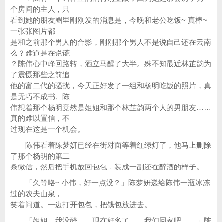
个房间的主人，只
看到她的朋友圈里刚刚发的消息是，今晚和老公吃饭~ 真棒~
一张张图片都
是和之前那个男人的合影，刚刚那个男人不是说自己还在云南
么？难道是在说谎
？陈伟心中峰回路转，酒立马醒了大半。殊不知最近林芷韵为
了震慑那些之前追
他的富二代的骚扰，今天正好发了一组和杨明吃饭的照片，真
是无巧不成书。陈
伟想着那个杨明竟然是姐姐和那个林芷韵两个人的男朋友……
真的难以置信，不
过现在这是一个机会。
陈伟看着陈梦妍已经在街对面等着红绿灯了，他马上删除
了那个杨明的第二
条微信，然后把手机放回包包，装成一副还在醉酒的样子。
「久等咯~ 小伟，好一点没？」陈梦妍递给陈伟一瓶冰冻
过的农夫山泉，
笑着问道。一边打开包包，把钱包放进去。
「姐姐，我没醉……现在好多了……我们回家吧……」陈