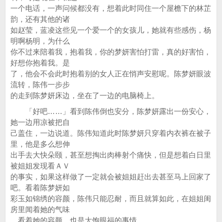
一个电话，一声问候都没有，想着此时同住一个屋檐下的林芷
韵，还有其他的诸
如赵莹，蓝凌这些见一个爱一个的女孩儿，她就有些感伤，杨
明啊杨明，为什么
你不过来陪着我，抱着我，你的梦妍害怕打雷，真的好害怕，
好想你抱着我。是
了，他会不会此时抱着别的女人正在悄声安慰呢。陈梦妍眼波
流转，陈伟一步步
的走到陈梦妍床边，坐在了一边的电脑椅上。
「好吧……」看到陈伟倒也安分，陈梦妍露出一份安心，
她一边用凉被把自
己盖住，一边说道。陈伟知道此时陈梦妍只穿着内衣裤在被子
里，他是多么想伸
出手去大快朵颐，甚至想掏出肉棒射个痛快，但是想着白日里
被姐姐发现看ＡＶ
的事实，如果这样做了一定就会被姐姐赶出去甚至马上回家了
吧。看着陈梦妍如
彩玉如锦绣的容颜，陈伟只能忍耐，而且就算如此，在姐姐闺
房里闻着她的气味
，看着她的容颜，也是大饱眼福的事情。