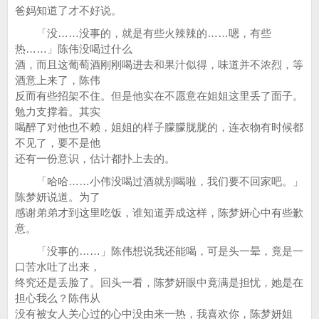
爸妈知道了才不好说。
「没……没事的，就是有些火辣辣的……嗯，有些
热……」陈伟没喝过什么
酒，而且这葡萄酒刚刚喝进去和果汁似得，味道并不浓烈，等
酒意上来了，陈伟
反而有些招架不住。但是他实在不愿意在姐姐这里丢了面子。
勉力支撑着。其实
喝醉了对他也不赖，姐姐的样子朦朦胧胧的，连衣物有时候都
不见了，要不是他
还有一份意识，估计都扑上去的。
「哈哈……小伟没喝过酒就别喝啦，我们要不回家吧。」
陈梦妍说道。为了
感谢弟弟才到这里吃饭，谁知道弄成这样，陈梦妍心中有些歉
意。
「没事的……」陈伟想说我还能喝，可是头一晕，竟是一
口苦水吐了出来，
终究还是丢脸了。回头一看，陈梦妍眼中竟满是担忧，她是在
担心我么？陈伟从
没有被女人关心过的心中没由来一热，我喜欢你，陈梦妍姐