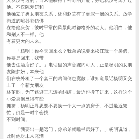
人从没有过的，自从他获得了神奇的异能，好运就没有离开过
他。不仅陈梦妍和
他确立了男女朋友关系，还和赵莹有了更深一层的关系。放学
街道的喧嚣都仿佛
在给他庆贺，彼时平常的风景此时都格外的动人。他明白，他
和别人不一样。他
有着更大的未来。
「杨明！你今天回来么？我弟弟说要来松江玩一个暑假。
你要是回来，我带
他去住酒店好了。」电话里的声音婉约可人，正是杨明的女朋
友陈梦妍，本来他
们在校外租了一个套三的房间倒也宽敞，谁知道最近杨明又交
上了一个新女朋友
林芷韵，为了逃避王志涛的纠缠，最近也搬了进来，这样这个
小爱巢倒显得有些
拥挤，杨明正寻思要不要换一个大一点的房子。不过最近繁
忙，倒是一时半会找
不到时间。
「我要出一趟远门，你弟弟就睡书房好了。」杨明说道，
此时他对未来充满