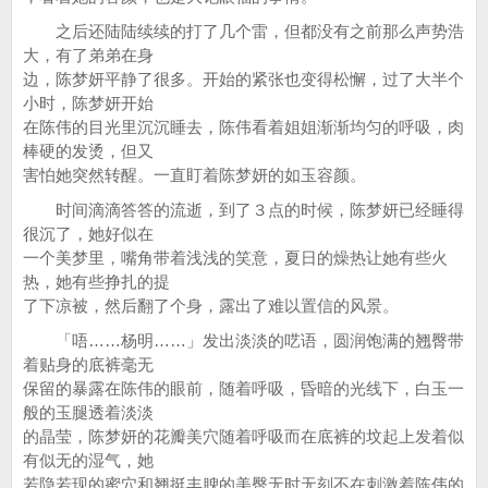
之后还陆陆续续的打了几个雷，但都没有之前那么声势浩
大，有了弟弟在身
边，陈梦妍平静了很多。开始的紧张也变得松懈，过了大半个
小时，陈梦妍开始
在陈伟的目光里沉沉睡去，陈伟看着姐姐渐渐均匀的呼吸，肉
棒硬的发烫，但又
害怕她突然转醒。一直盯着陈梦妍的如玉容颜。
时间滴滴答答的流逝，到了３点的时候，陈梦妍已经睡得
很沉了，她好似在
一个美梦里，嘴角带着浅浅的笑意，夏日的燥热让她有些火
热，她有些挣扎的提
了下凉被，然后翻了个身，露出了难以置信的风景。
「唔……杨明……」发出淡淡的呓语，圆润饱满的翘臀带
着贴身的底裤毫无
保留的暴露在陈伟的眼前，随着呼吸，昏暗的光线下，白玉一
般的玉腿透着淡淡
的晶莹，陈梦妍的花瓣美穴随着呼吸而在底裤的坟起上发着似
有似无的湿气，她
若隐若现的蜜穴和翘挺丰腴的美臀无时无刻不在刺激着陈伟的