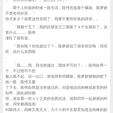
两个人吃饭的时候一路无话，陈伟也低着个脑袋。陈梦妍
不禁有些好笑，「
你才多大？就看这些东西了，我要不要和你爸妈讲讲。」
「我都十五了，我的好朋友王三都换了４个女朋友了。这
算什么……」陈伟
涨红了脸答道。
「那你呢？你也做过了？」陈梦妍说了就有些后悔，呸呸
呸，说什么东西呢
。
「我……我，我当然做过，我技术可好了。」陈伟处男一
个，不过他可不想
被人瞧不起。话一出口，便觉得有些暧昧。陈梦妍狠狠的瞪了
他一眼，陈伟又萎
了下去。陈伟自然是没有做过的，但是他自幼肉棒就发育的特
别早，因此就特猥
琐，喜欢看一些ＡＶ之类的东西自渎，他和同学一起尿尿的时
候，同学都调侃他
叫陈伟大，肉棒又黑又大，几个小初中生那里知道这肉棒的妙