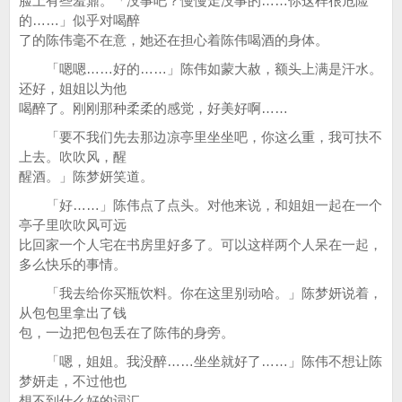
脸上有些羞鼐。「没事吧？慢慢走没事的……你这样很危险
的……」似乎对喝醉
了的陈伟毫不在意，她还在担心着陈伟喝酒的身体。
「嗯嗯……好的……」陈伟如蒙大赦，额头上满是汗水。
还好，姐姐以为他
喝醉了。刚刚那种柔柔的感觉，好美好啊……
「要不我们先去那边凉亭里坐坐吧，你这么重，我可扶不
上去。吹吹风，醒
醒酒。」陈梦妍笑道。
「好……」陈伟点了点头。对他来说，和姐姐一起在一个
亭子里吹吹风可远
比回家一个人宅在书房里好多了。可以这样两个人呆在一起，
多么快乐的事情。
「我去给你买瓶饮料。你在这里别动哈。」陈梦妍说着，
从包包里拿出了钱
包，一边把包包丢在了陈伟的身旁。
「嗯，姐姐。我没醉……坐坐就好了……」陈伟不想让陈
梦妍走，不过他也
想不到什么好的词汇。