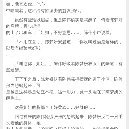
姐，我喜欢你。他心
中呐喊着，这种占有欲望变的愈发强烈。
虽然有些难以启齿，但是陈伟确实是喝醉了，倚着陈梦妍
的肩膀，脚步虚浮
的上了出租车，「姐姐，不好意思……」陈伟小声说着。
「不用在意，」陈梦妍安慰道，「你没喝过酒是这样的，
以后有经验就好啦
。」
「谢谢你，姐姐。」陈伟呼吸着陈梦妍衣服上的味道，有
些迷醉。
下了车之后，陈梦妍扶着陈伟摇摇摆摆的进了小区，陈伟
努力想站起来，可
是越是这样越是站立不稳，猛一用力，竟一头埋在了陈梦妍的
酥胸上。
这是姐姐的胸部？！好柔软……好舒服……
回过神来的陈伟慌慌张张的想站起来，陈梦妍反而一只手
扶着他的身体，她