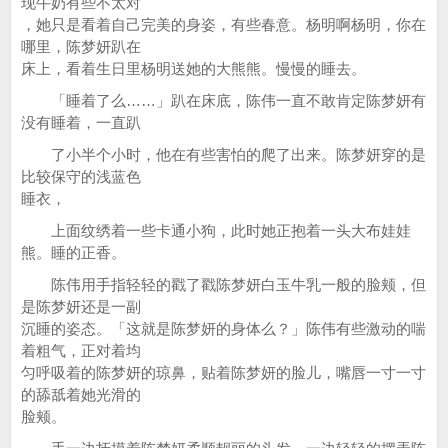
现牛奶有些不太对
，她只是看着自己完美的身姿，有些春意。杨明啊杨明，你在
哪里，陈梦妍趴在
床上，看着生日里杨明送她的大熊熊。慢慢的睡去。
「睡着了么……」趴在床底，陈伟一直不敢肯定陈梦妍有
没有睡着，一直趴
了小半个小时，他在有些害怕的爬了出来。陈梦妍穿的是
比较保守的浅蓝色
睡衣，
上面纹绣着一些卡通小狗，此时她正抱着一头大布娃娃
熊。睡的正香。
陈伟用手指轻轻的戳了戳陈梦妍白玉牛乳一般的脸颊，但
是陈梦妍还是一副
沉睡的姿态。「这就是陈梦妍的身体么？」陈伟有些激动的喘
着粗气，正对着均
匀呼吸着的陈梦妍的琼鼻，贴着陈梦妍的脸儿，嘴唇一寸一寸
的舔舐着她光滑的
脸颊。