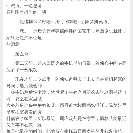
伟说道。一边思考
着刚刚手机里的一切。
「是这样么？好吧~ 我们回家吧~ 」陈梦妍笑道。
「嗯。」之后陈伟就磕磕绊绊的回家了，然后倒头就睡，
始终还是扛不住这
些酒意。
第五章
第二天早上起来回忆之前手机里的情景，陈伟心中的决定
又多了一分成功。
现在才早上５点半，陈伟知道每天早上６点是姐姐起床的
时间，然后她会冲
一杯牛奶然后洗个澡，然后喝了牛奶之后要么去学校图书馆自
习，要么在家里做
家务然后准备中午的饭菜。而最近学校图书馆搬迁，陈梦妍早
早就把需要看的资
料借在了家里，所以最近一周应该都是在家里，而林芷韵最近
又有事不在家，这
将是他最佳的时间。他的所有寄托就是同桌给的几包发情药