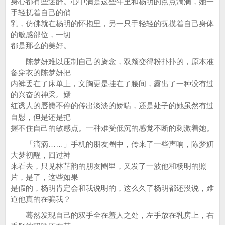
身心都有些迷醉。心中满是这些年里和杨明的点点滴滴，她一
手轻抚着自己的俏
乳，仿佛就在杨明的怀抱里，另一只手轻轻的抚摸着自己身体
的敏感部位，一切
都是那么的美好。
陈梦妍难以压制自己的旖念，双颊变得粉扑扑的，原本准
备穿衣的陈梦妍把
内裤丢在了床单上，文胸更是挂在了腰间，露出了一种没有过
的兴奋的神采。嫣
红诱人的唇瓣不停的传出淡淡的娇喘，还是处子的她虽然有过
自慰，但是还是把
握不住自己的敏感点。一种难受低沉的感觉不断的刺激着她。
「滴滴……」手机的朋友圈中，传来了一些声响，陈梦妍
大梦初醒，回过神
来看去，只见林芷韵的朋友圈里，又发了一波他和杨明的照
片，是了，这些如果
是假的，杨明肯定会和我说明的，这么久了杨明都还没说，难
道他真的在骗我？
蓦然发现自己的双手全在羞人之处，左手放在乳房上，右