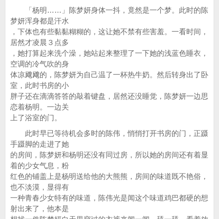
「杨明……」陈梦妍身体一抖，竟然是一个梦。此时的陈
梦妍浑身都是汗水
，下体也有些黏黏糊糊的，这让她不禁有些害羞。一看时间，
居然才凌晨３点多
，她打算起来洗个澡，她站起来整理了一下她的浅蓝色睡衣，
空调的冷气吹的身
体凉飕飕的，陈梦妍为自己温了一杯热牛奶。然后转身出了卧
室，此时书房的小
胖子还在滴滴答答的敲着键盘，居然还没睡觉，陈梦妍一边思
恋着杨明。一边关
上了浴室的门。
此时早已等待机会多时的陈伟，悄悄打开书房的门，正蹑
手蹑脚的走进了她
的房间，陈梦妍和杨明还没有同过房，所以她的房间还有着显
着的少女气息，粉
红色的铺盖上是杨明送给他的大熊熊，房间的味道既不艳俗，
也不淡漠，显得有
一种青春少女特有的味道，陈伟光是闻这个味道鸡巴都硬的想
射出来了，他本是