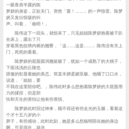
一眼香肩半露的陈
梦妍的身姿，正欲关门。突然「轰！……」的一声惊雷。陈梦
妍又发出惊骇的叫
声。叫着，「杨明！」
陈伟这下一回头，就惊呆了，只见姐姐陈梦妍抱着被子趴
在床上，露出了只
穿着黑色纹绣内裤的翘臀，「这……这是……」陈伟没有关上
门，死死的看着。
陈梦妍的屁股圆润翘挺极了，犹如一个成熟了的大桃子，
下面浅浅的丘陵也
骄傲的彰显着她的美态。简直丰腴柔媚至极。他咽了口口水，
说道，「姐姐，要
不我在这里陪你吧。」陈伟此时多么想抱着陈梦妍的大屁股用
力的揉捏，但是胆
怯和天生的害怕让他有些畏惧。
陈梦妍此时回过神来，顾不得还有些走光的玉腿，看着这
个才十五六岁的小
胖子，有些感动，此时此刻，她是多么想杨明陪在她的身边
啊，可是现在，就连