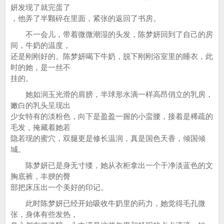
妍发现了就完蛋了
，他弄了半颗碎在里面，紧张的返回了书房。
不一会儿，带着微微潮湿的头发，陈梦妍回到了自己的房
间，牛奶的温度，
还是刚刚好的。陈梦妍喝下牛奶，脱下刚刚浴室里的睡衣，此
时的她，是一丝不
挂的。
她如润玉光滑的肩膀，半球形水滴一样高昂俏立的乳房，
嫩白的乳头呈现出
少女特有的淡粉色，向下是盈盈一握的小蛮腰，接着是稀疏的
毛发，掩藏着她若
隐若现的蜜穴，双腿更是修长温润，真是国色天香，倾国倾
城。
陈梦妍已是身无寸缕，她从衣柜拿出一个干净淡蓝色的文
胸底裤，丰腴的臀
部把床压出一个美好的印记。
此时陈梦妍已经开始吸收牛奶里的药力，她觉得毛孔微
张，身体有些发热，