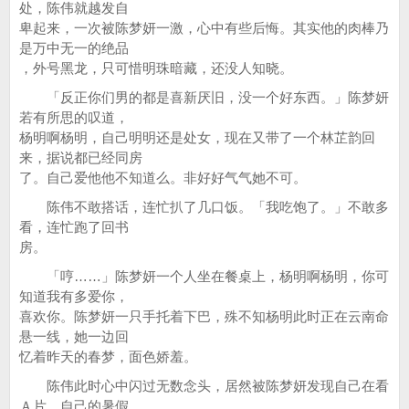
处，陈伟就越发自
卑起来，一次被陈梦妍一激，心中有些后悔。其实他的肉棒乃
是万中无一的绝品
，外号黑龙，只可惜明珠暗藏，还没人知晓。
「反正你们男的都是喜新厌旧，没一个好东西。」陈梦妍
若有所思的叹道，
杨明啊杨明，自己明明还是处女，现在又带了一个林芷韵回
来，据说都已经同房
了。自己爱他他不知道么。非好好气气她不可。
陈伟不敢搭话，连忙扒了几口饭。「我吃饱了。」不敢多
看，连忙跑了回书
房。
「哼……」陈梦妍一个人坐在餐桌上，杨明啊杨明，你可
知道我有多爱你，
喜欢你。陈梦妍一只手托着下巴，殊不知杨明此时正在云南命
悬一线，她一边回
忆着昨天的春梦，面色娇羞。
陈伟此时心中闪过无数念头，居然被陈梦妍发现自己在看
Ａ片，自己的暑假