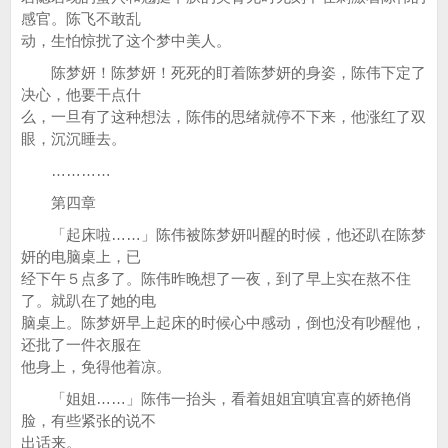
感官。陈飞不敢乱
动，生怕惊扰了这个梦中美人。
陈梦妍！陈梦妍！死死的盯着陈梦妍的身姿，陈伟下定了
决心，他要干点什
么，一旦有了这种想法，陈伟的思绪就停不下来，他涨红了双
眼，沉沉睡去。
…………
第四章
「起床啦……」陈伟被陈梦妍叫醒的时候，他还趴在陈梦
妍的电脑桌上，已
经下午５点多了。陈伟昨晚想了一夜，到了早上实在熬不住
了。就趴在了她的电
脑桌上。陈梦妍早上起床的时候心中感动，倒也没有吵醒他，
还批了一件衣服在
他身上，免得他着凉。
「姐姐……」陈伟一抬头，看着姐姐宜嗔宜喜的娇艳俏
脸，有些紧张的说不
出话来。