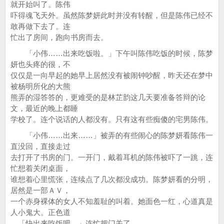
就开始叫了。陈伟
吓得魂飞天外。虽然陈梦妍此时并没有转醒，但是陈伟已经不
敢再做下去了。连
忙出了房间，跑向书房而去。
「小伟……出来吃饭啦。」下午叫陈伟吃饭的时候，陈梦
妍也头疼的很，不
仅仅是一向早起的她早上居然没有被闹钟吵醒，昨天还在梦中
被杨明所化的大熊
熊弄的湿答答的，更难受的是林芷韵这几天要准备答辩的论
文，最近的晚上都睡
学校了。连个说话的人都没有。只有这有些痴傻的宅男陈伟。
「小伟……出来……」被弄的有些闹心的陈梦妍看陈伟一
直没回，直接走过
去打开了书房的门。一开门，戴着耳机的陈伟被吓了一跳，连
忙想着关闭桌面，
谁想着心里慌张，连续点了几次都没成功。陈梦妍看的分明，
居然是一部ＡＶ，
一个赤身裸体的女人不知羞耻的叫着。她面色一红，心道真是
人小鬼大。正色道
，「快出来吃饭吧。」连忙把门关了。