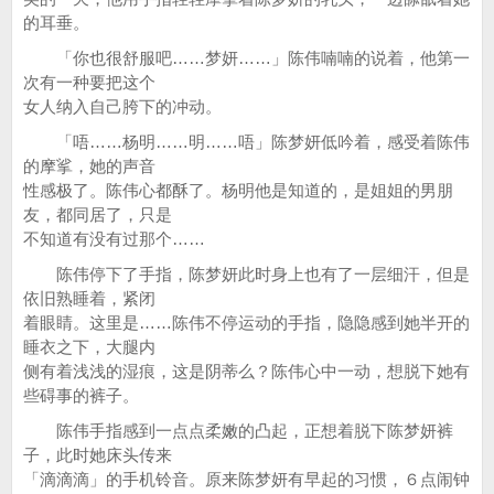
的耳垂。
「你也很舒服吧……梦妍……」陈伟喃喃的说着，他第一
次有一种要把这个
女人纳入自己胯下的冲动。
「唔……杨明……明……唔」陈梦妍低吟着，感受着陈伟
的摩挲，她的声音
性感极了。陈伟心都酥了。杨明他是知道的，是姐姐的男朋
友，都同居了，只是
不知道有没有过那个……
陈伟停下了手指，陈梦妍此时身上也有了一层细汗，但是
依旧熟睡着，紧闭
着眼睛。这里是……陈伟不停运动的手指，隐隐感到她半开的
睡衣之下，大腿内
侧有着浅浅的湿痕，这是阴蒂么？陈伟心中一动，想脱下她有
些碍事的裤子。
陈伟手指感到一点点柔嫩的凸起，正想着脱下陈梦妍裤
子，此时她床头传来
「滴滴滴」的手机铃音。原来陈梦妍有早起的习惯，６点闹钟