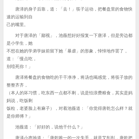
唐泽的身子后靠，道：「去！」筷子运动，把餐盘里的食物快
速的运输到自
己的嘴里。
对于唐泽的「鄙视」，池薇想好好报复一下唐泽，但是旁边都
是小学生，她
不想在她的学弟学妹前留下她「暴虐」的形象，悻悻地作罢了，
道：「慢点吃，
别噎死你！」
唐泽将餐盘的食物吃的干干净净，将汤也喝感觉，将筷子放的
整整齐齐，
（本人的坏习惯，吃东西一点都不剩，说是怕浪费粮食，其实是妈
妈说，吃饭剩
饭粒，老婆脸上有麻子），对着池薇道：「你觉得唐乾怎么样？就
是你师傅？」
池薇道：「好好的，说他干什么？」
唐泽小声地道：「唐乾唯一的一次失手，就是艾彤彤，唐乾把