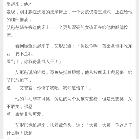
坐起来，他才
发现，刚才躺在洗浴的按摩床上，一个女孩仅着三点式，正在给他
的腿部推油，
艾彤彤躺在旁边的床上，一个更加漂亮的女孩正在给他做腿部按
摩。
看到谭鱼头起来了，艾彤彤道：「你说你啊，蒸桑拿也不吃东
西，要不是我
看到了，你就得蒸成人干！」
艾彤彤说的轻松，谭鱼头挺着胆颤，他从按摩床上爬起来，给
艾彤彤跪下，
道：「艾警官，你饶了我吧，我知道错了！」
他的举动非常可笑，旁边的两个女孩有些楞，但是更想笑，又
不敢笑，强忍
着，表情非常可爱。
艾彤彤也忙起来，扶着谭鱼头，道：「大哥，大哥，你这是干
什么啊！快起