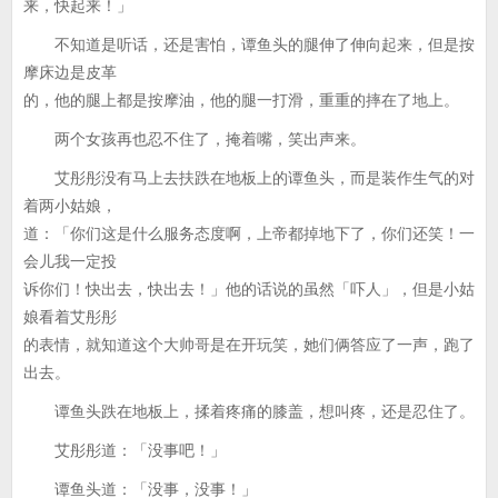
来，快起来！」
不知道是听话，还是害怕，谭鱼头的腿伸了伸向起来，但是按
摩床边是皮革
的，他的腿上都是按摩油，他的腿一打滑，重重的摔在了地上。
两个女孩再也忍不住了，掩着嘴，笑出声来。
艾彤彤没有马上去扶跌在地板上的谭鱼头，而是装作生气的对
着两小姑娘，
道：「你们这是什么服务态度啊，上帝都掉地下了，你们还笑！一
会儿我一定投
诉你们！快出去，快出去！」他的话说的虽然「吓人」，但是小姑
娘看着艾彤彤
的表情，就知道这个大帅哥是在开玩笑，她们俩答应了一声，跑了
出去。
谭鱼头跌在地板上，揉着疼痛的膝盖，想叫疼，还是忍住了。
艾彤彤道：「没事吧！」
谭鱼头道：「没事，没事！」