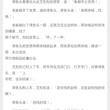
谭鱼头看看往出走艾彤彤的背影，道：「春都市公安局！」
老板娘开了发票，递给谭鱼头，谭鱼头道：「差两块钱，找
钱！」
老板娘白了谭鱼头一眼，还真没见过这样的，两块钱还特意张
回嘴要，找了
两个硬币，拍到发票上，「哼」了一声。
谭鱼头把发票和两块钱抓起来，用发票包住两块钱，揉成一
团，走出洗浴，
用力地朝远处撇出去。
艾彤彤已经上了车，把车停在洗浴门口，打开车门，对着谭鱼
头，道：「上
车吧，送你回家！」
谭鱼头刚上车，艾彤彤道：「是你找的赵程，还是赵程找的你
啊？」
谭鱼头道：「他找的我！」