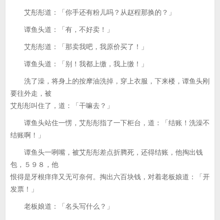
艾彤彤道：「你手还有粉儿吗？从赵程那换的？」
谭鱼头道：「有，不好卖！」
艾彤彤道：「那卖我吧，我原价买了！」
谭鱼头道：「别！我都上缴，我上缴！」
洗了澡，将身上的按摩油洗掉，穿上衣服，下来楼，谭鱼头刚
要往外走，被
艾彤彤叫住了，道：「干嘛去？」
谭鱼头站住一愣，艾彤彤指了一下柜台，道：「结账！洗澡不
结账啊！」
谭鱼头一咧嘴，被艾彤彤差点折腾死，还得结账，他掏出钱
包，５９８，他
恨得是牙根痒痒又无可奈何。掏出六百块钱，对着老板娘道：「开
发票！」
老板娘道：「名头写什么？」