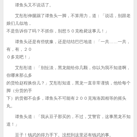
谭鱼头又不说话了。
艾彤彤伸腿踢了谭鱼头一脚，不算用力，道：「说话，别跟老
娘们儿似地，
不是告诉你了吗？不抓你，别想５０克枪毙这事儿！」
谭鱼头还是有些犹豫，还是结结巴巴地道：「一共……一共，
有，有，２０
０多克吧！」
艾彤彤道：「别扯淡，黑龙能给你几颗，你以为我不知道啊，
你哪来那么多
的货给赵程换份儿？」艾彤彤知道，黑龙一直非常谨慎，他给每个
脚（分货的手
下）的货都不会多，谭鱼头不可能有２００克海洛因相等的摇头
丸。
谭鱼头道：「我从豆子那买的，不过，艾警官，这事黑龙不知
道！」
豆子！钱武的得力手下。没想到这里还有钱武的事。