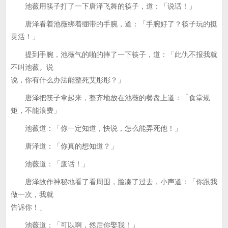
池薇用筷子打了一下唐泽飞舞的筷子，道：「说话！」
唐泽看着池薇绑着绷带的手腕，道：「手腕好了？筷子玩的挺
灵活！」
提到手腕，池薇气的啪的摔了一下筷子，道：「此仇不报我就
不叫池薇。说
说，你有什么办法能整死艾彤彤？」
唐泽把筷子拿起来，整齐地放在池薇的餐盘上道：「食堂规
矩，不能浪费」
池薇道：「你一定知道，快说，怎么能弄死他！」
唐泽道：「你真的想知道？」
池薇道：「废话！」
唐泽故作神秘地看了看周围，脸凑了过去，小声道：「你跟我
做一次，我就
告诉你！」
池薇道：「可以啊，然后你娶我！」