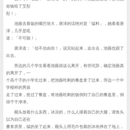
命输给了艾彤
彤！」
池薇含着饭的嘴巴张大，唐泽的话绝对是「猛料」，她看着唐
泽，几乎是吼
道：「不可能！」
唐泽道：「信不信由你！」说完站起来，走出去，池薇也跟了
出去。
旁边的几个学生看着池薇就这么离开，有些诧异，确定池薇真
的离开了，一
个高个子的小学生过来，把池薇吃剩的餐盘拿了过来，旁边一个中
学模样的男孩
走了过来，抢过了餐盘，将池薇吃剩的饭倒到了自己的餐盘里，倒
得干干净净。
额头放着什么东西，冰凉的，什么人揉着自己的大腿，谭鱼头
以为自己还在
桑拿房里，猛的坐了起来，额头上用毛巾包着的冰块摔在了地上，