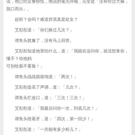
谎，他已经足够惊慌，他说的毫无停顿，完全是「没有经过大脑，
脱口而出」。
赵程？会吗？难道舒淇真是处女？
艾彤彤道：「你们换过几次？」
谭鱼头犹豫了，没有马上回答。
艾彤彤知道他害怕什么，道：「我能在这问你，就没想拿你，
懂不？你他妈
可别给脸不要脸！」
谭鱼头战战兢兢地道：「两次！」
艾彤彤提高了声调，道：「几次？」
谭鱼头忙改口，道：「三次！三次！」
艾彤彤道：「我最后问你一次，到底几次！」
谭鱼头咬着牙，道：「四次，第一回少！」
艾彤彤道：「一共能有多少粉儿？」