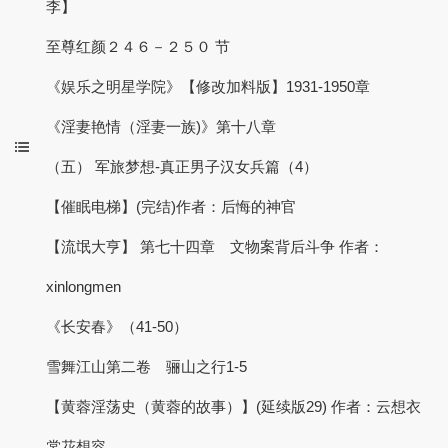
李】
至尊红颜２４６－２５０ 节
《娱乐之明星学院》【修改加料版】1931-1950章
《淫妻艳情（淫妻一族)》第十八章
（五） 军旅梦想-真正男子汉女兵篇（4）
【催眠电梯】(完结)作者：后悔的神官
【流氓大亨】 第七十四章 文物案背后斗争 作者：
xinlongmen
《长安春》（41-50）
雪舞江山第二卷 骊山之行1-5
【黄蓉淫荡史（黄蓉的故事）】(延续版29) 作者：云想衣
裳花想容