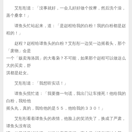
艾彤彤道：「没事就好，一会儿好好做个按摩，然后洗个澡，
蒸个桑拿！」
谭鱼头忙站起来，道：「是赵程给我的白粉！我的白粉都是赵
程的！」
赵程？赵程给谭鱼头的白粉？艾彤彤一边笑一边摇着头，那个
「废物」会是
一个「贩卖海洛因」的大毒枭？不可能，如果那个赵程可以做这么
大的买卖，舒
淇都是处女。
艾彤彤道：「我想听实话！」
谭鱼头慌忙道：「我要撒一句谎，我出门让车撞死！他给我的
白粉，我给他
摇头丸，真的，我给他的是５５，他给我的３３０！」
艾彤彤看着谭鱼头的表情，他脸上的笑消失了，换成了严肃，
谭鱼头没有说