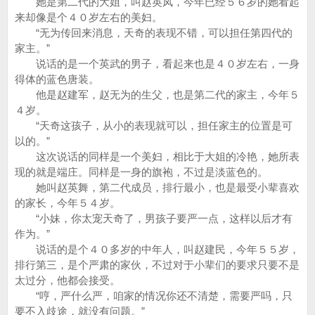
她是第二代的大姐，叫赵英凤，今年已经５６岁的她看起
来却像是个４０岁左右的美妇。
“无为传回来消息，天奇的表现不错，可以担任第四代的
家主。”
说话的是一个英武的男子，看起来也是４０岁左右，一身
得体的蓝色唐装。
他是赵建军，赵无为的生父，也是第二代的家主，今年５
４岁。
“天奇这孩子，从小的表现就可以，担任家主的位置是可
以的。”
这次说话的同样是一个美妇，相比于大姐的冷艳，她所表
现的就是端庄。同样是一身的旗袍，不过是淡蓝色的。
她叫赵英舞，第二代成员，排行最小，也是最受小辈喜欢
的家长，今年５４岁。
“小妹，你太宠天奇了，男孩子要严一点，这样以后才有
作为。”
说话的是个４０多岁的中年人，叫赵建民，今年５５岁，
排行第三，是个严肃的家伙，不过对于小辈们的要求只要不是
太过分，他都会接受。
“哼，严什么严，咱家的情况你还不清楚，需要严吗，只
要不入歧途，就没有问题。”