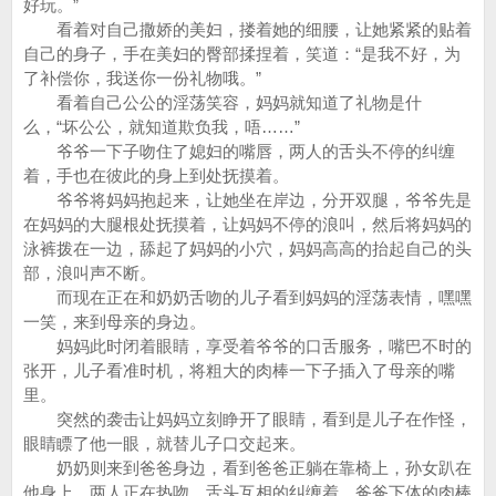
好玩。”
看着对自己撒娇的美妇，搂着她的细腰，让她紧紧的贴着
自己的身子，手在美妇的臀部揉捏着，笑道：“是我不好，为
了补偿你，我送你一份礼物哦。”
看着自己公公的淫荡笑容，妈妈就知道了礼物是什
么，“坏公公，就知道欺负我，唔……”
爷爷一下子吻住了媳妇的嘴唇，两人的舌头不停的纠缠
着，手也在彼此的身上到处抚摸着。
爷爷将妈妈抱起来，让她坐在岸边，分开双腿，爷爷先是
在妈妈的大腿根处抚摸着，让妈妈不停的浪叫，然后将妈妈的
泳裤拨在一边，舔起了妈妈的小穴，妈妈高高的抬起自己的头
部，浪叫声不断。
而现在正在和奶奶舌吻的儿子看到妈妈的淫荡表情，嘿嘿
一笑，来到母亲的身边。
妈妈此时闭着眼睛，享受着爷爷的口舌服务，嘴巴不时的
张开，儿子看准时机，将粗大的肉棒一下子插入了母亲的嘴
里。
突然的袭击让妈妈立刻睁开了眼睛，看到是儿子在作怪，
眼睛瞟了他一眼，就替儿子口交起来。
奶奶则来到爸爸身边，看到爸爸正躺在靠椅上，孙女趴在
他身上。两人正在热吻，舌头互相的纠缠着，爸爸下体的肉棒