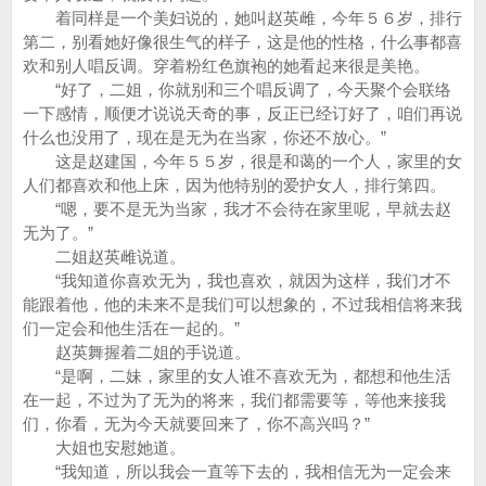
着同样是一个美妇说的，她叫赵英雌，今年５６岁，排行
第二，别看她好像很生气的样子，这是他的性格，什么事都喜
欢和别人唱反调。穿着粉红色旗袍的她看起来很是美艳。
“好了，二姐，你就别和三个唱反调了，今天聚个会联络
一下感情，顺便才说说天奇的事，反正已经订好了，咱们再说
什么也没用了，现在是无为在当家，你还不放心。”
这是赵建国，今年５５岁，很是和蔼的一个人，家里的女
人们都喜欢和他上床，因为他特别的爱护女人，排行第四。
“嗯，要不是无为当家，我才不会待在家里呢，早就去赵
无为了。”
二姐赵英雌说道。
“我知道你喜欢无为，我也喜欢，就因为这样，我们才不
能跟着他，他的未来不是我们可以想象的，不过我相信将来我
们一定会和他生活在一起的。”
赵英舞握着二姐的手说道。
“是啊，二妹，家里的女人谁不喜欢无为，都想和他生活
在一起，不过为了无为的将来，我们都需要等，等他来接我
们，你看，无为今天就要回来了，你不高兴吗？”
大姐也安慰她道。
“我知道，所以我会一直等下去的，我相信无为一定会来