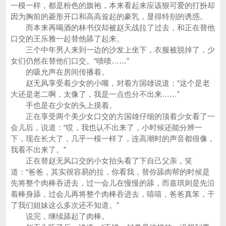
一模一样，都是粉色的旗袍，本来看起来应该狠可爱的打扮却
因为胸前的菱形开口和高高耸起的豪乳，显得特别的诱惑。
而本来再喝酒的林书仪却被赵天战拉了过去，和正在替他
口交的王乐雅一起替他舔了起来。
三个中年男人来到一边的沙发上坐下，衣服被脱掉了，少
女们仍然在替他们口交。“啧啧……”
的吸允声在房间传播着。
赵无风享受着少女的小嘴，对着方国雄说道：“这个是老
大还是老二啊，太像了，我是一点也分不出来……”
手也是在少女的头上摸着。
正在享受两个美少女口交的方国雄仔细的顶着少女看了一
会儿后，说道：“哎，我也认不出来了，小时候还能分辨一
下，现在长大了，几乎一模一样了，连高潮时的声音都很像，
我看不出来了。”
正在替赵无风口交的小女抬头看了下自己父亲，笑
道：“爸爸，其实很容易的拉，你看我，替你舔肉帮的时候是
先将整个肉棒吞进去，过一会儿在慢慢的舔，而嘉琪则是先沿
着棒身舔，过会儿再将整个肉棒吞进去，嘻嘻，爸爸真笨，干
了我们姐妹这么多次还不知道。”
说完，继续舔起了肉棒。