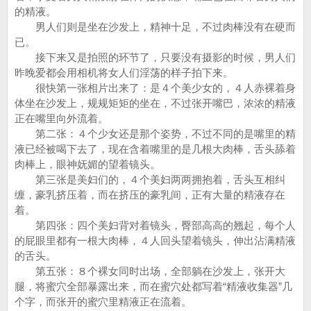
的精液。
男人们则是坐在沙发上，精神十足，不过肉棒没有在硬而
已。
接下来又是拍照的环节了，只要没有摄影的时候，男人们
昨晚爱都会用相机将女人们淫荡的样子拍下来。
很快第一张相片出来了：是４个美少女的，４人赤裸着身
体坐在沙发上，规规矩矩的坐在，不过张开嘴巴，浓浓的精液
正在嘴里向外流着。
第二张：４个少女还是那个姿势，不过不同的是嘴里的精
液已经被喝下去了，现在含着嘴里的是几根大肉棒，舌头舔着
肉棒上，眼神妩媚的望着镜头。
第三张是美妇们的，４个美妇两两拥抱着，舌头互相纠
缠，豪乳挤压着，而在挤压的豪乳间，正有大量的精液存在
着。
第四张：四个美妇背对着镜头，臀部高高的翘起，每个人
的屁眼里都有一根大肉棒，４人回头望着镜头，伸出沾满精液
的舌头。
第五张：８个裸女同时出场，全部躺在沙发上，张开大
腿，将蜜穴全部暴露出来，而在蜜穴处都写着“精液收集器”几
个字，而张开的蜜穴里精液正在流着。