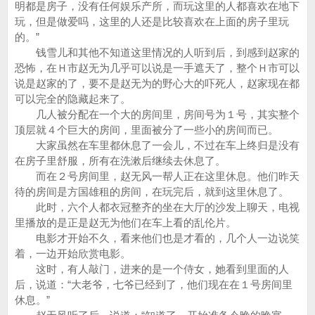
明都是房子，没有任何娱乐产所，而玩这里的人都喜欢在地下
玩，但是做爱吗，这里的人还是比较喜欢在上面的房子里玩
的。”
钱雪儿和其他不知道这里情况的人听到后，到感到赵家的
恐怖，在Ｈ市赵无为几乎可以说是一手遮天了，整个Ｈ市可以
说是赵家的了，要不是赵无为的野心大的吓死人，赵家现在都
可以完全的隐藏起来了。
几人被分配在一个大的房间里，房间号为１号，其实整个
顶层就４个巨大的房间，里面被分了一些小的房间而已。
大家虽然在车里都休息了一会儿，不过在车上终归是没有
在房子里舒服，所有在洗漱后继续去休息了。
而在２号房间里，赵无风一帮人正在这里休息。他们昨天
待的房间是方国雄租的房间，在玩完后，就到这里休息了。
此时，六个人都衣冠整齐的坐在大厅的沙发上聊天，电视
里播放的是正是赵无为他们在车上看的乱伦片。
电影才开始不久，看来他们也是才看的，几个人一边说笑
着，一边开始欣赏电影。
这时，有人敲门，进来的是一个侍女，她看到里面的人
后，说道：“大老爷，七爷已经到了，他们现在在１号房间里
休息。”