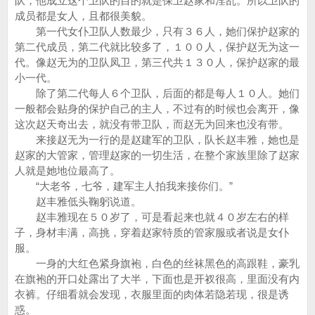
队，他成立这个卫队的目的就是保卫赵家和淫乱。所以卫队的
成员都是女人，且都很美貌。
第一代女仆卫队人数最少，只有３６人，她们保护赵家的
第二代成员，第二代就比较多了，１００人，保护赵无为这一
代。像赵无为的卫队凤卫，第三代共１３０人，保护赵家的最
小一代。
除了第二代每人６个卫队，后面的都是每人１０人。她们
一般都会贴身的保护自己的主人，不过有的时候也会离开，像
这次赵天奇出去，就没有带卫队，而赵无为回来也没有带。
来接赵无为一行的是赵建军的卫队，队长赵丰雅，她也是
赵家的大管家，管理赵家的一切生活，在整个家族里除了赵家
人就是她地位最高了。
“大老爷，七爷，建军主人拍我来接你们。”
赵丰雅低头鞠躬说道。
赵丰雅现在５０岁了，可是看起来也就４０岁左右的样
子，身材丰满，高挑，穿着赵家特质的管家服或者说是女仆
服。
一身的大红色紧身旗袍，白色的丝袜黑色的高跟鞋，豪乳
在旗袍的开口处露出了大半，下面也是开衩很高，里面没有内
衣裤。仔细看就会发现，衣服里面的肉体若隐若现，很是诱
惑。