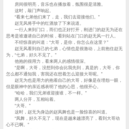
房间很明亮，音乐也在播放着，氛围很是清雅。
这时，敲门声响起。
“看来七弟他们来了，走，我们去迎接他们。”
赵无风将手中的红酒放了下来说道。
一行人来到门口，而们也正好打开，刚进门的赵无为还在
思考是谁邀请自己的时候，看到站在门口的赵无风一行人。
不经惊喜的叫道：“大哥，是你，你怎么在这里？”
赵无风看到自己的七弟，心情也是很激动，上前抱住赵无
为，“七弟，好久不见了。”
他抱的很用力，看来两人的感情很深。
“是啊，大哥，没想到你会比我先到，真是的，大哥，你
怎么都不通知我，害我还在想着怎么迎接大哥呢。”
赵无为也是用力的抱着自己的大哥，好像是在埋怨一眼，
但是眼神中的亲近感表明了他的心思，他很开心。
“哈哈，我们兄弟谁迎接谁，不一样。”
两人分开，互相站着。
“大哥。”
这时，赵无为身边的赵凤舞也是一脸惊喜的叫道。
“凤舞，好久不见了，现在是越来越漂亮了，看到大哥动
心不已啊。”