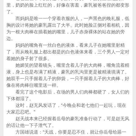
里，奶奶的脸上红红的，好像在害羞，豪乳被爸爸捏的都变形
了。
而妈妈是唯一一个穿着衣服的人，一声黑色的晚礼服，低
胸的设计将她的豪乳露出了大半。此时她脸正侧对着相机，因
为一根大肉棒在插着她的嘴里，儿子赤身裸体的站在她的旁
边。
妈妈的嘴角有一丝白色的液体，看来儿子在她嘴里射精
了，而从晚礼服上都出都是的白色液体来看，三个男人一定对
着她的身子射了很多。
她媚笑的望着镜头，嘴里含着儿子的大肉棒，嘴角流着精
液，身上也是布满了精液，豪乳的乳沟里更是被精液填满了。
她双手一只手握着儿子的卵袋，一只手握着儿子的大肉棒，好
像在将肉棒往嘴里送一样。
看完了这个电影后，在场的男人们肉棒都硬了，女人们的
下体都湿了。
这时，赵无风发话了，“今晚会和老七他们一起玩，现在
大家忍忍吧。”
赵天战本来已经握着岳母的豪乳准备行动了，可是赵无风
的话让他一下子泄气了。
方国雄说道：“天战，你要是忍不住，就让你岳母给舔一