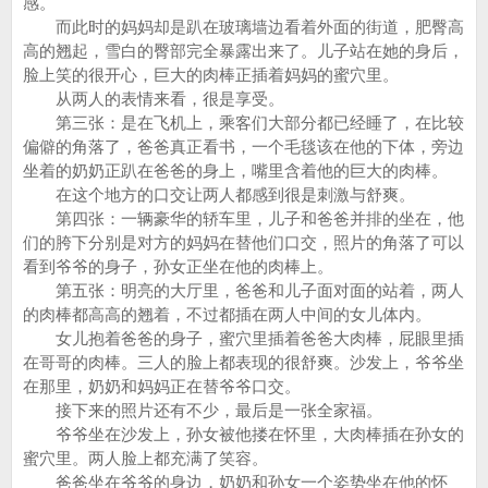
感。
而此时的妈妈却是趴在玻璃墙边看着外面的街道，肥臀高
高的翘起，雪白的臀部完全暴露出来了。儿子站在她的身后，
脸上笑的很开心，巨大的肉棒正插着妈妈的蜜穴里。
从两人的表情来看，很是享受。
第三张：是在飞机上，乘客们大部分都已经睡了，在比较
偏僻的角落了，爸爸真正看书，一个毛毯该在他的下体，旁边
坐着的奶奶正趴在爸爸的身上，嘴里含着他的巨大的肉棒。
在这个地方的口交让两人都感到很是刺激与舒爽。
第四张：一辆豪华的轿车里，儿子和爸爸并排的坐在，他
们的胯下分别是对方的妈妈在替他们口交，照片的角落了可以
看到爷爷的身子，孙女正坐在他的肉棒上。
第五张：明亮的大厅里，爸爸和儿子面对面的站着，两人
的肉棒都高高的翘着，不过都插在两人中间的女儿体内。
女儿抱着爸爸的身子，蜜穴里插着爸爸大肉棒，屁眼里插
在哥哥的肉棒。三人的脸上都表现的很舒爽。沙发上，爷爷坐
在那里，奶奶和妈妈正在替爷爷口交。
接下来的照片还有不少，最后是一张全家福。
爷爷坐在沙发上，孙女被他搂在怀里，大肉棒插在孙女的
蜜穴里。两人脸上都充满了笑容。
爸爸坐在爷爷的身边，奶奶和孙女一个姿势坐在他的怀