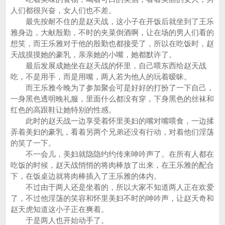
人们都很兴奋，女人们也不差。
最先按耐不住的是赵天战，这小子在开饭后就坐到了王乐
雅身边，大献殷勤，不时的夹菜倒酒啊，让在场的男人们看的
想笑，而王乐雅对于他的殷勤也都接受了，所以在吃饭时，赵
天战摸摸她的豪乳，亲亲她的小嘴，她都默许了。
最后发展成她坐在赵天战的怀里，自己喂东西给赵天战
吃，不是用手，而是用嘴，两人若为他人的玩着暧昧。
而王乐雅今晚为了参加聚会可是好好的打扮了一下自己，
一身黑色透明晚礼服，里面什么都没有穿，下身黑色的丝袜和
红色的高跟鞋让她特别的性感。
此时的赵天战一边享受着怀里美妇的嘴对嘴喂食，一边揉
弄着美妇的豪乳，看着另两个兄弟还没有行动，对着他们淫荡
的笑了一下。
不一会儿，美妇就隐隐约约传来呻吟声了。在所有人都在
吃饭的时候，赵天战悄悄的将肉棒放了出来，在王乐雅的配合
下，在饭桌边就将肉棒插入了王乐雅的体内。
不过由于两人还是坐着的，所以大家不知道两人正在欢爱
了，不过他淫荡的笑容和怀里美妇不时的呻吟声，让赵天奇和
赵天虎知道这小子正在爽着。
于是两人也开始动手了。