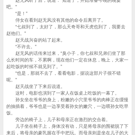
赵无风听了后，说道：“知道了，开始准备今晚的晚宴
吧。”
“是！”
侍女在看到赵无风没有其他的命令后离开了。
“七叔到了，太好了，那么天奇哥和天虎也到了，我要去
赵他们。”
赵天战兴奋的站了起来。
“不许去。”
赵无风的话传来过来，“臭小子，你七叔和兄弟们坐了那
么长时间的车，不累啊，现在他们一定在休息，晚上，大家一
起吃饭的时候不就见到了。”
“也是，那就不去了，看看电影，据说这部片子很不错
呢。”
赵天战坐了下来后说道。
这时，电影也演到了一家人在饭桌上吃饭的一幕了。
孙女坐在爷爷的身上，粉嫩的小穴里爷爷的肉棒正在缓慢
的抽插着，爷爷也是一边享受着孙女的嫩穴，一边喂孙女吃早
饭。
旁边的椅子上，儿子和母亲正在激烈的交合着。
儿子坐在椅子上，身体没有动，只是将母亲的围裙脱了下
来后，将母亲的豪乳握在手中把玩。而母亲则是坐在儿子的大