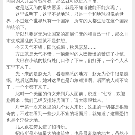
同类的人并且有钱有权，那么就可以进入Ｈ市。
这是赵无为的最终愿望，就是不知道他能不能实现了。
这里说明下，这里不是地球，只是一个和地球很像的世
界，不过这个世界只有一个国家，所有的人都生活在这个国家
的统治下。
所以只要赵无为让国家的高层们变的和自己一样，那么Ｈ
市变成淫乱的天堂就不是梦想。
今天天气不错，阳光妩媚，秋风瑟瑟……
方正就是天气不错，一辆豪华的大巴慢慢的驶进了小镇。
大巴在小镇的接待处门口停了下来，们打开，一个个人从
车里下来了。
先下来的是赵无为，看着熟悉的地方，赵无为心中很是感
慨。然后赵凤舞，她对这里也是印象颇深啊。后面的人就不管
了，一个个都下来了。
此时一个美丽的侍女来到几人面前，说道：“七爷，欢迎
您回来，我们已经安排好房间了，请大家跟我来。”
对于第一次来这里的几个女人来说，这里的一切都是很新
奇的，不过在看到一些少儿不宜的场面后，就知道了这里恐怕
也是个淫欲之地。
几人跟在侍女进了招待所。
招待所是小镇最大的建筑物，也是最豪华的地方，虽然小