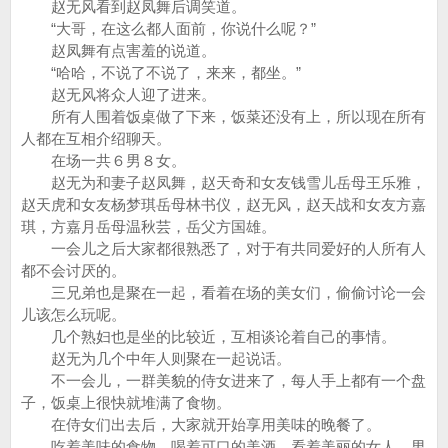
赵无风看到赵凤舞后调笑道。
“大哥，在这么都人面前，你说什么呢？”
赵凤舞有点害羞的说道。
“哈哈，不说了不说了，来来，都坐。”
赵无风将众人迎了进来。
所有人围着饭桌做了下来，饭菜还没有上，所以现在所有
人都在互相介绍聊天。
在场一共６男８女。
赵无为和妻子赵凤舞，赵天奇和女友钱雪儿岳母王乐雅，
赵天虎和女友杨梦琪岳母林书仪，赵无风，赵天战和女友方嘉
琪，方嘉月岳母温秋芸，岳父方国雄。
一会儿之后大家都很熟悉了，对于有共同爱好的人所有人
都不会讨厌的。
三兄弟也是聚在一起，看着在场的美女们，偷偷讨论一会
儿该怎么玩呢。
几个熟妇也是坐的比较近，互相谈论着自己的事情。
赵无为几个中年人则聚在一起说话。
不一会儿，一群美貌的侍女进来了，每人手上都有一个盘
子，饭桌上很快就堆满了食物。
在侍女们出去后，大家就开始享用美味的晚餐了。
吃着美味的食物，喝着可口的美酒，看着美丽的女人，男