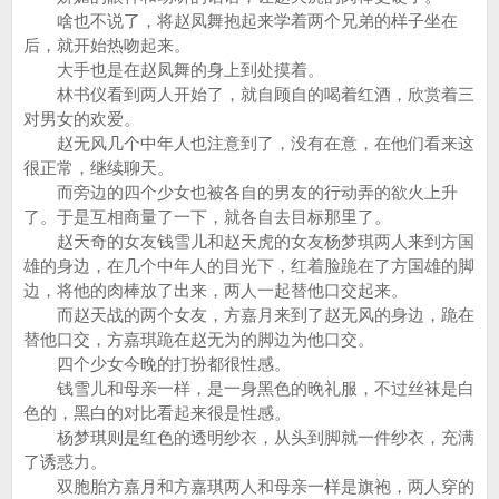
啥也不说了，将赵凤舞抱起来学着两个兄弟的样子坐在
后，就开始热吻起来。
大手也是在赵凤舞的身上到处摸着。
林书仪看到两人开始了，就自顾自的喝着红酒，欣赏着三
对男女的欢爱。
赵无风几个中年人也注意到了，没有在意，在他们看来这
很正常，继续聊天。
而旁边的四个少女也被各自的男友的行动弄的欲火上升
了。于是互相商量了一下，就各自去目标那里了。
赵天奇的女友钱雪儿和赵天虎的女友杨梦琪两人来到方国
雄的身边，在几个中年人的目光下，红着脸跪在了方国雄的脚
边，将他的肉棒放了出来，两人一起替他口交起来。
而赵天战的两个女友，方嘉月来到了赵无风的身边，跪在
替他口交，方嘉琪跪在赵无为的脚边为他口交。
四个少女今晚的打扮都很性感。
钱雪儿和母亲一样，是一身黑色的晚礼服，不过丝袜是白
色的，黑白的对比看起来很是性感。
杨梦琪则是红色的透明纱衣，从头到脚就一件纱衣，充满
了诱惑力。
双胞胎方嘉月和方嘉琪两人和母亲一样是旗袍，两人穿的