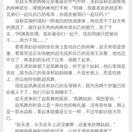
在赵天奇的肉棒完全暴露在空气中时，美妇温秋芸就将他
的肉棒抓住，缓慢的棒他打手枪，“阿姨，我最喜欢的就是和
兄弟们一起玩自己的母亲，你愿意被我们一起玩吗？”
温秋芸顿时感到一阵激烈的快感袭来，再也受不了赵天奇
的诱惑了，握住赵天奇的肉棒对准自己的蜜穴，坐了下
去，“阿姨喜欢哦。喜欢被你们一起干。现在阿姨只想被你
干……用力干我……”
看着美妇自动的坐在身上套动自己的肉棒，赵天奇很是骄
傲，看着旁边正在热吻的赵天战和自己的岳母王乐雅，他也忍
不住了，将美妇的头转了过来，就吻了起来。
赵天虎则来都了赵凤舞身边，对于这个姑妈，他心里很是
喜欢，因为自己的母亲和姑妈很像，不是长相上，而是性格
上，所以他特别黏赵凤舞。
现在赵凤舞还在和自己的岳母聊天，因为另两个舒服已经
在被人干了，他们只好互相聊天了。
赵天虎来到了赵凤舞的面前，“凤舞姑妈，我想要你。”
赵凤舞此时身上是一身白色的晚礼服，没有穿丝袜，脚上
是一双水晶鞋，看起来就像是公主一样，不过年龄比较大而
已。
“坏天虎，今天在车上还没够啊，还要来折腾姑妈。”
娇媚的眼神和动听的话语，让赵天虎的肉棒更硬了。