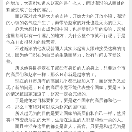
的增加，大家都知道来赵家的是什么人，所以渐渐的从暗处的
欢爱变成了公开的淫乱。
而赵家对此也是大力的支持，开始大力的开放小镇，渐渐
的小镇的名气也产生了，而带给赵家的好处也是无比的巨大。
赵无为想让Ｈ市成为国中国，也是受到这里的影响，既然
这里都可以有一个淫乱的地方，为什么整个市就不行呢，于是
他在Ｈ市很努力的经营着。
不过渐渐的他发现普通人其实比起富人跟难接受这样的情
况，因为他们都在为自己的生活而努力，没有时间去享受这
些。
所以他将目标定在了那些有身份的人的身上，只要这个市
的高层们和赵家一样，那么Ｈ市就是赵家的了。
现在的Ｈ市所有的高层几乎都已经加入了，而赵无为又发
现了新的问题，Ｈ市的高层毕竟不能代表整个国家，要是Ｈ市
的情况被国家知道了，赵家一定会完蛋的。
于是他绝对目标要扩大，要是这个国家的高层都和他一
样，那么Ｈ市绝对可以成为赵家的国中国。
所以赵无为的目的是要让国家的高层们和自己一样，然后
将Ｈ市变成淫乱的天堂，生活在这里的人都是和他一类的人。
而且生活在这里的都会是富人，高官。只要是和赵无为是