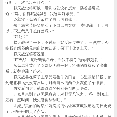
个吧，一次也没有什么。”
赵天战觉得可以，看到老爸没有反对，搂着岳母说
道：“妈，你替我舔舔吧，我这里好难受。”
说着将岳母的手放在了自己的肉棒上。
岳母温秋芸好笑的看了下自己的女婿，“替你舔一下，可
以，不过我又什么好处呢？”
“好处？”
赵天战楞了一下，不过马上就反应过来了，“当然有，今
晚我介绍我的兄弟们给你认识，保证让你爽上天。”
赵天战淫笑着说道。
“坏天战，竟敢调戏岳母，看我不将你的肉棒咬掉。”
岳母温秋芸白了女婿赵天战一眼，将他的肉棒放了出来
后，就替他舔了起来。
赵天战靠在椅子上享受着岳母的口交，心里很是舒畅，看
到老爸和岳父没有反应，对着自己的两个女友使了个眼神。
两女看到后，就羞答答的分别来到两人身边。
方嘉月来到了赵无风身边，对赵无风说道，“爸，到晚上
还有一些时间，我先替你舔舔吧。”
儿媳那美丽的容貌和娇滴滴的话让本来就很硬地肉棒更硬
了，他轻轻的点了点头。