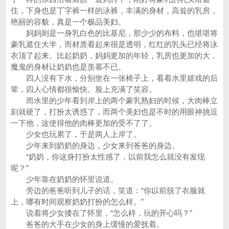
住，下身也是丁字裤一样的泳裤，丰满的身材，高耸的乳房，
艳丽的容貌，真是一个极品美妇。
妈妈则是一身乳白色的比基尼，那少少的布料，也堪堪将
豪乳遮住大半，而材质看起来很是透明，红红的乳头已经将泳
衣顶了起来。比起奶奶，妈妈更加的年轻，乳房也更加的大，
魔鬼的身材让奶奶也是羡慕不已。
四人没有下水，分别坐在一张椅子上，看着水里嬉戏的后
辈，四人心情都很愉快。脸上充满了笑容。
而水里的少年看到岸上的两个豪乳熟妇的时候，大肉棒立
刻就硬了，打扮太诱惑了，而两个美妇也是不时的用眼神挑逗
一下他，这使得他的肉棒更加的受不了了。
少女也玩累了，于是两人上岸了。
少年来到奶奶的身边，少女来到爸爸的身边。
“奶奶，你这身打扮太性感了，以前我怎么就没有发现
呢？”
少年靠在奶奶的怀里说道。
旁边的爸爸听到儿子的话，笑道：“你以前脱了衣服就
上，哪有时间观察奶奶打扮的怎么样。”
说着将少女搂在了怀里，“怎么样，玩的开心吗？”
爸爸的大手在少女的身上缓慢的爱抚着。