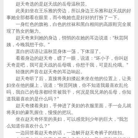
赵天奇选的是赵天战的岳母温秋芸。
此美妇坐在王乐雅的旁边，所以身边王乐雅和赵天战的好
事她全部都看在眼里，而今晚她也是好好的打扮了一下。
一身红色的旗袍，白色的丝袜和黑白相间的高跟鞋完全展
现了熟女的魅力。
赵天奇来到她的身边，悄悄的在她的耳边说道：“秋芸阿
姨，今晚我想干你。”
直白的话语让温秋芸身体一荡，下体湿了。
看着身边的赵天奇，瞟了一眼，说道：“坏小子，你叫赵
天奇是吧，我可是天战的岳母哦，你想干我，可是乱伦哦。”
轻微的声音在赵天奇的耳边响起。
赵天奇听了后，直接将美妇搂起来坐在他的位置上，让美
妇坐在他的腿上，说道：“秋芸阿姨，你不知道我最喜欢乱伦
吗，我自己的母亲都经常被我干，何况是我兄弟的岳母，你知
道我最喜欢的是什么吗？”
赵天奇搂着美妇，手伸进了美妇的衣服里面，手一会儿就
将美妇的豪乳握住，慢慢的把玩。
坐在赵天奇怀里的美妇，可以感觉到少年的巨大，“我怎
么知道你喜欢什么？”
一边回答着赵天奇的话，一边解开赵天奇裤子的纽扣。