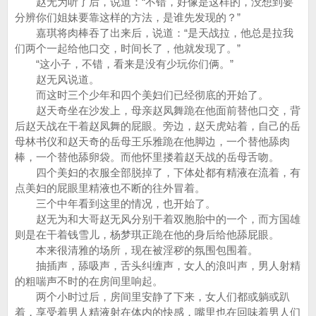
赵无为听了后，说道：“不错，好像是这样的，没想到要
分辨你们姐妹要靠这样的方法，是谁先发现的？”
嘉琪将肉棒吞了出来后，说道：“是天战拉，他总是拉我
们两个一起给他口交，时间长了，他就发现了。”
“这小子，不错，看来是没有少玩你们俩。”
赵无风说道。
而这时三个少年和四个美妇们已经彻底的开始了。
赵天奇坐在沙发上，母亲赵凤舞跪在他面前替他口交，背
后赵天战在干着赵凤舞的屁眼。旁边，赵天虎站着，自己的岳
母林书仪和赵天奇的岳母王乐雅跪在他脚边，一个替他舔肉
棒，一个替他舔卵袋。而他怀里搂着赵天战的岳母舌吻。
四个美妇的衣服全部脱掉了，下体处都有精液在流着，有
点美妇的屁眼里精液也不断的往外冒着。
三个中年看到这里的情况，也开始了。
赵无为和大哥赵无风分别干着双胞胎中的一个，而方国雄
则是在干着钱雪儿，杨梦琪正跪在他的身后给他舔屁眼。
本来很清雅的场所，现在被淫秽的氛围包围着。
抽插声，舔吸声，舌头纠缠声，女人的浪叫声，男人射精
的粗喘声不时的在房间里响起。
两个小时过后，房间里安静了下来，女人们都或躺或趴
着，享受着男人精液射在体内的快感，嘴里也在回味着男人们