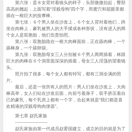
第六张：是８女背对着镜头的样子，头部微微抬起，臀部
高高的翘起，上面写着“淫贱母狗”四个字，而蜜穴和屁眼里都
插在一根巨大的按摩棒。
第七张：６个男人坐在沙发上，６个女人背对着他们，跨
坐在肉棒上，豪乳被男人的大手揉成各种形状，没有进入的两
个女人是双胞胎，他们负责拍照。
第八张：双胞胎跪在一根大肉棒面前，正在舔肉棒，一个
舔棒身，一个舔卵袋。
第九张：双胞胎母女三人分别被６个男人两两插着，林跟
巨大的肉棒在６个洞里面深深的插着，母女三人淫荡的望着镜
头。
照片拍了很多，每个女人都有特写，都有三洞全满的照
片。
最后，还是一张所有人的照片：男人们坐在沙发上，大肉
棒高举，女人们站在沙发后面，向前弓着身子，双手挤压着自
己的豪乳，每个乳房上都有一个字，合起来就是“我们都是喜
欢精液的淫贱母狗肉便器”。
第七章 赵氏家族
----------------------
赵氏家族由第一代成员赵爱国建立，成立的目的就是为了