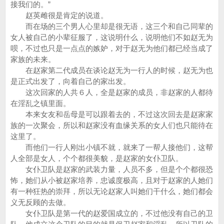
接我们的。”
赵英雌很是肯定的说道。
而在场的三个男人心里却是很无语，这三个和自己同辈的
女人被自己的小辈征服了，这说明什么，说明他们不如赵无为
呗，不过也只是一点点的嫉妒，对于赵无为他们都已经当成了
家族的未来。
在赵家第二代成员在谈论赵无为一行人的时候，赵无为也
是正式出发了，向着自己的家出发。
这次回家的人共６人，全是赵家的成员，非赵家的人都待
在淫乱之镇里面。
本来女友和岳母是可以跟着去的，不过这次回去是赵家家
族的一次聚会，所以和赵家没有血缘关系的女人们也只能待在
这里了。
而他们一行人刚出小镇不就，就来了一帮人接他们，这帮
人全部是女人，个个都很美貌，是赵家的女仆卫队。
女仆卫队是赵家的武装力量，人员不多，但是个个都很恐
怖，她们从小被赵家培养，忠诚度极高，且对于赵家的人她们
有一种狂热的崇拜，所以无论赵家人叫她们干什么，她们都会
义无反顾的去做。
女仆卫队是第一代的赵爱国成立的，不过他没有自己的卫