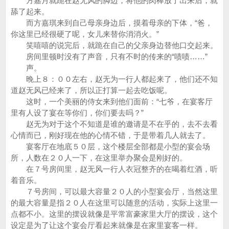
方嘉月就跪在赵无风的脚边，将他的肉棒放了出来后，就
舔了起来。
而方嘉琪来到自己母亲身边后，摸着母亲的下体，“爸，
你这里已经很硬了呢，女儿来替你消消火。”
笑嘻嘻的说完后，就跪在自己的父亲身边替他口交起来。
房间里顿时没有了声音，只有不时的传来的“啧啧……”
声。
晚上８：００左右，赵无为一行人都起来了，他们还不知
道赵无风已经来了，所以正打算一起去吃饭呢。
这时，一个美丽的侍女来到他们面前：“七爷，在宴客厅
里有人设了宴在等你们，你们要去吗？”
赵无为对于这个不知道是谁的邀请是不在乎的，去不去看
心情而已，刚好现在他的心情不错，于是带着几人就去了。
宴客厅在地底５０层，这个楼层全部都是小型的宴会场
所，人数在２０人一下，在这里举办聚会是刚好的。
在７号房间里，赵无风一行人衣冠整齐的在喝着红酒，听
着音乐。
７号房间，可以最大容量２０人的小型宴会厅，当然这里
的最大容量是指２０人在这里可以随意的活动，实际上这里一
点都不小。这里的摆设就像是平常富豪家里大厅的摆设，这个
设定是为了让这个宴会厅看起来就像是在家里宴客一样。