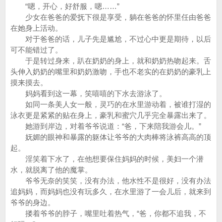
“嗯，开心，好舒服，嗯……”
少女在爸爸的爱抚下很是享受，躺在爸爸的怀里任由爸爸
在她身上活动。
对于爸爸的话，儿子先是尴尬，不过心中更是期待，以后
可不能错过了。
于是转过身来，趴在奶奶的身上，就和奶奶热吻起来。舌
头伸入奶奶的嘴里和奶奶激吻，手也不老实的在奶奶的豪乳上
摸来摸去。
妈妈看到这一幕，笑嘻嘻的下水去游泳了。
如同一条美人女一般，灵巧的在水里游动着，被谁打湿的
泳衣更是紧紧的贴在身上，豪乳和蜜穴几乎完全暴露出来了。
她游到岸边，对着爷爷说道：“爸，下来陪我游会儿。”
妩媚的眼神和暴露的躯体让爷爷的大肉棒将泳裤高高的顶
起。
淫笑着下水了，在他想要保住妈妈的时候，美妇一个潜
水，就脱离了他的魔掌。
爷爷无奈的笑笑，没有办法，他水性不是很好，没有办法
追妈妈，而妈妈也没有玩多久，在水里游了一会儿后，就来到
爷爷的身边。
搂着爷爷的脖子，嘴里吐着热气，“爸，你都不追我，不