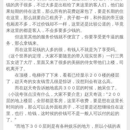
镇的房子很多，不过大多是出租给了来这里的客人们，他们如
果短期的待在这里，那么所有的花费赵家包了，要是长期的住
在这里，那么就要自己租房子，房子都一样，和外面的帝王级
包厢差不多，不过价钱却不一样，这里还是比较公道的，毕竟
来这里的都是客人，不会多要多少钱的。
但这里其他的服务价钱就不便宜了，你要享受更牛逼的服
务，那么拿钱来。
而在这里花钱的人多的很，有钱人不就是为了享受吗。
（这个世界的定理，大家不要随意的带入现实世界）一行三男
五女进了大厅，里面又来了很多的美丽的侍女带他们上楼，司
机离开了。
在顶楼，电梯停了下来，看着已经显示２００楼的楼层
了，赵天奇的女友钱雪儿很是惊讶，没想到会有这么高。
而在赵天奇告诉她地底共３００层的时候，她呆住了。
（小说夸张点没有什么，大家不要介意）赵天奇说：“２００
层的地上楼层，全部都是客房，这里不收费，要是想在这里长
时间的待，那么可以去外面租房子，不过要是还想继续住在这
里，也行，给钱，这时候的价钱可不是一般人可以付的起的
了。”
“而地下３００层则是有各种娱乐的地方，所以小镇的表