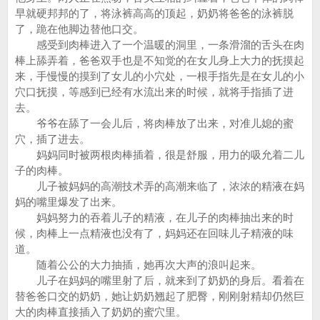
早就硬邦邦的了，将泳裤高高的顶起，奶奶将爸爸的泳裤脱
了，跪在他脚边替他口交。
感受到肉棒进入了一个温暖的洞里，一条滑溜的舌头在肉
棒上舔弄着，爸爸双手也是不知觉的在女儿身上大力的抚摸起
来，手慢慢的摸到了女儿的小穴处，一根手指先是在女儿的小
穴口抚摸，等感到已经有水流出来的时候，就将手指插了进
去。
爷爷在舔了一会儿后，将肉棒放了出来，对准儿媳的蜜
穴，插了进去。
妈妈同时被两根肉棒插着，很是舒服，用力的吸允着二儿
子的肉棒。
儿子被妈妈的高潮技术弄的高潮来临了，浓浓的精液在妈
妈的嘴里爆发了出来。
妈妈努力的吞着儿子的精液，在儿子的肉棒抽出来的时
候，肉棒上一点精液也没有了，妈妈还在回味儿子精液的味
道。
随着公公的大力抽插，她再次大声的浪叫起来。
儿子在妈妈的嘴里射了后，就来到了奶奶的身后。看着在
替爸爸口交的奶奶，她让奶奶翘起了肥臀，刚刚射精却仍然巨
大的肉棒直接插入了奶奶的蜜穴里。