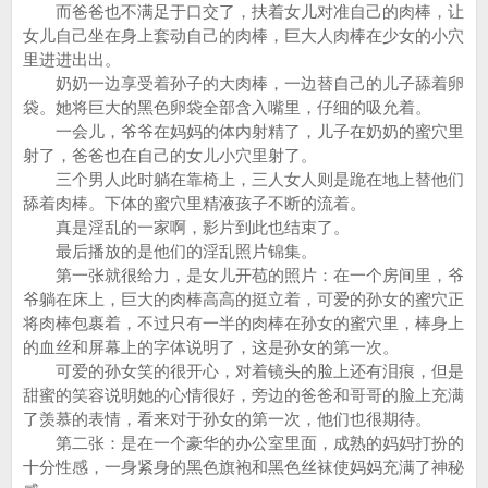
而爸爸也不满足于口交了，扶着女儿对准自己的肉棒，让
女儿自己坐在身上套动自己的肉棒，巨大人肉棒在少女的小穴
里进进出出。
奶奶一边享受着孙子的大肉棒，一边替自己的儿子舔着卵
袋。她将巨大的黑色卵袋全部含入嘴里，仔细的吸允着。
一会儿，爷爷在妈妈的体内射精了，儿子在奶奶的蜜穴里
射了，爸爸也在自己的女儿小穴里射了。
三个男人此时躺在靠椅上，三人女人则是跪在地上替他们
舔着肉棒。下体的蜜穴里精液孩子不断的流着。
真是淫乱的一家啊，影片到此也结束了。
最后播放的是他们的淫乱照片锦集。
第一张就很给力，是女儿开苞的照片：在一个房间里，爷
爷躺在床上，巨大的肉棒高高的挺立着，可爱的孙女的蜜穴正
将肉棒包裹着，不过只有一半的肉棒在孙女的蜜穴里，棒身上
的血丝和屏幕上的字体说明了，这是孙女的第一次。
可爱的孙女笑的很开心，对着镜头的脸上还有泪痕，但是
甜蜜的笑容说明她的心情很好，旁边的爸爸和哥哥的脸上充满
了羡慕的表情，看来对于孙女的第一次，他们也很期待。
第二张：是在一个豪华的办公室里面，成熟的妈妈打扮的
十分性感，一身紧身的黑色旗袍和黑色丝袜使妈妈充满了神秘