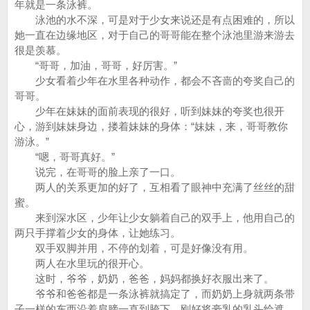
年就是一条泳裤。
泳池的水不深，可是对于少女来说还是有点困难的，所以
她一直在边缘地区，对于自己的哥哥能在整个泳池里游来游去
很是羡慕。
“哥哥，加油，哥哥，好厉害。”
少女看着少年在水里各种动作，都会不吝啬的夸奖自己的
哥哥。
少年在妹妹的面前表现的很好，听到妹妹的夸奖也很开
心，游到妹妹身边，搂着妹妹的身体：“妹妹，来，哥哥教你
游泳。”
“嗯，哥哥真好。”
说完，在哥哥的脸上亲了一口。
两人的关系更加的好了，互相看了眼神中充满了丝丝的甜
蜜。
来到深水区，少年让少女躺着自己的双手上，他用自己的
两只手撑着少女的身体，让她练习。
双手双脚并用，不停的划着，可是好像没有用。
两人在水里玩的很开心。
这时，爷爷，奶奶，爸爸，妈妈都换好衣服出来了。
爷爷和爸爸都是一条泳裤就搞定了，而奶奶上身就两条带
子一样的东西沿着肩膀一直到胯下，刚好将豪乳的乳头给遮