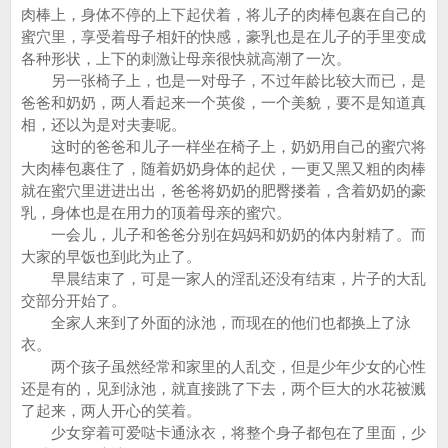
肉棒上，身体不停的上下起伏着，将儿子的肉棒包裹在自己的
蜜穴里，享受着母子相奸的快感，豪乳也是在儿子的手里变成
各种形状，上下的刺激让母亲很快就高潮了一次。
另一张椅子上，也是一对母子，不过年龄比较大而已，是
爸爸和奶奶，两人看起来一个英俊，一个美貌，要不是知道真
相，还以为是对夫妻呢。
这时的爸爸和儿子一样坐在椅子上，奶奶用自己的蜜穴将
大肉棒包裹住了，随着奶奶身体的起伏，一更又黑又粗的肉棒
就在蜜穴里进进出出，爸爸将奶奶的肥臀搂着，含着奶奶的豪
乳，身体也是在用力的顶着母亲的蜜穴。
一会儿，儿子和爸爸分别在妈妈和奶奶的体内射精了。而
大家的早饭也到此为止了。
早晨结束了，可是一家人的淫乱还没有结束，片子的大乱
交部分开始了。
全家人来到了外面的泳池，而现在的他们也都换上了泳
衣。
两个孩子虽然经常和家里的人乱交，但是少年少女的心性
还是有的，见到泳池，就直接跳了下去，两个巨大的水花被溅
了起来，两人开心的笑着。
少女穿着可爱哒卡通泳衣，将整个身子都包在了里面，少