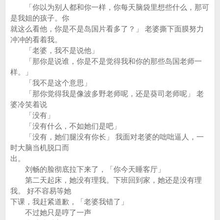
「你以为别人都和你一样，你每天脑袋里想些什么，那可
是我姐的孩子。你
就这么看他，你是不是岛国片看多了？」 老婆撕下面膜努力
冲冲的看着我。
「老婆，我不是说他」
「那你是说谁，你是不是觉得我和你的那些岛国老师一
样。」
「我不是这个意思」
「那你觉得我是像波多野老师呢，还是葵司老师呢」 老
婆冷笑着说
「没有」
「没有什么，不如她们是吧」
「没有，她们腿没有你长」 我面对老婆的咄咄逼人，一
时大脑当机脱口而
出。
刘畅的脸彻底拉下来了，「你今天睡客厅」
第二天起床，她没有理我。下班回到家，她还是没有理
我。 好不容易等她
下课，我赶紧道歉，「老婆我错了」
不过她只是哼了一声