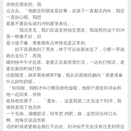
涉他交朋友的」我
点点头。「他能交到朋友是好事，这孩子一直都太内向，我还
一直担心呢。我想
着要不要回头请刘冲到家里来玩」。
「我没意见，我们应该支持他交朋友」我虽然对这个刘冲
第一映像不好，但
是小孩子嘛，青春期有点奇怪也是正常的。
好不容易熬到了周末，终于可以在家休息了，小辉一早就
跑出去玩了，而我
睡到快中午才起床。老婆正在厨房里忙活，一边在打电话，老
婆在家的时候打扮
比较随意，就穿着热裤和T恤，我从后面抱住她问「老婆准备
什么好吃的呢」，
「你别闹，我刚才叫小辉回来吃饭呢，他那个朋友刘冲会和
他一起回来，你快
收拾收拾屋子」。 「遵命」。这是我第二次见这个刘冲，我
很快发现了他另外
一个毛病，满嘴脏话，经常把 鸡吧，操，这些词当作口头
蝉。他每次说这些脏
话的时候老婆都会脸红不自在。刘冲似乎完全没有注意到旁边