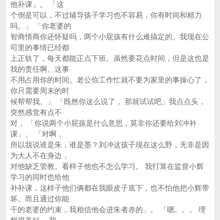
他补课」。 「这
个倒是可以，不过辅导孩子学习也不容易，你有时间和精力
吗。」 「你老婆的
智商情商你还怀疑吗，两个小屁孩有什么难搞定的。我现在公
司里的事情已经都
上正轨了，每天都能正点下班。虽然要花点时间，但是这也是
我的责任啊。这事
不用占用你的时间。老公你工作忙就不要为家里的事操心了，
你只需要周末的时
候帮帮我。」 「既然你这么说了， 那就试试吧」我点点头，
突然感觉有点不
对， 「你说两个小屁孩是什么意思，莫非你还要给刘冲补
课」。 「对啊，
所以我说谁是朱，谁是墨？刘冲这孩子现在这么野，无非是因
为大人不在身边，
对他缺乏管教。看样子他也不怎么学习。 我打算在监督小辉
学习的同时也给他
补补课，这样子他们俩都在我眼皮子底下，也不怕他把小辉带
坏。而且通过你能
干的老婆的约束，我相信他会进朱者赤的」。 「嗯。。。 理