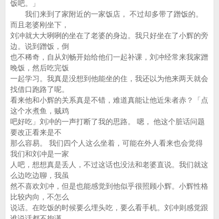
饭吧。」
我们来到了家附近的一家饭店， 不过却多带了蹭饭的。
而且老婆刚坐下，
刘冲就大大咧咧的坐在了老婆的身边。我只好坐在了小辉的旁
边。说到蹭饭，倒
也不稀奇，自从刘畅开始给他们一起补课，刘冲经常来我家蹭
晚饭，然后吃完饭
一起学习。我真是没想到他能坐的住，我还以为他来两天就会
找借口跑路了呢。
看来他和小辉的关系真是不错，难道真能让他近朱者赤？「点
这个水煮鱼，贼鸡
吧好吃」刘冲的一声打断了我的思路。 嗯， 他这个脏话问题
要改正看来是不
那么容易。 我们四个人这么坐着，可能在外人看来也会觉得
我们和刘冲是一家
人吧，想想真是丢人，不过这话也没法和老婆直说。我们就这
么边吃边聊，我虽
然不喜欢刘冲，但是也能感觉到他似乎很照顾小辉。小辉性格
比较内向，不怎么
说话。在吃饭的时候要么埋头吃，要么看手机。刘冲则感觉跟
谁说话都不拘谨，