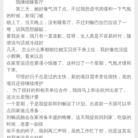
我继续睡客厅
第三天，她好像气消了点。不过我想进书房缓和一下气氛
的时候，发现门被
锁上了。当天晚上，没有睡客厅。不过刘畅巴拉巴拉说了一
堆，说我思想龌龊，
要我反省，我只有一直道歉。哎呀，女人真是不容易对付，随
便说句话就冷战好
几天。 怎么什么事都能往她宝贝侄子身上扯，我好像也没提
小辉啊。看来以后
在家里说话也要谨小慎微了。这样过了一个星期，气氛才缓和
下来。
可惜好日子总是过的太快，新的项目需求变化很快，老的
项目还得继续维护
。 为了很好的和相关单位合作，我得马上和去杭州出差了。
这次出差预计要
一个星期，于是我提前和刘畅说了计划。出差前一天我可以早
点回家做点准备，
刘畅说她会在家准备丰盛的晚餐。这天我提前回到家，吃饭的
时候，老婆一副依
依不舍的样子。我则再三声明，虽然工作忙了些，但是这其实
对我来说是个好机