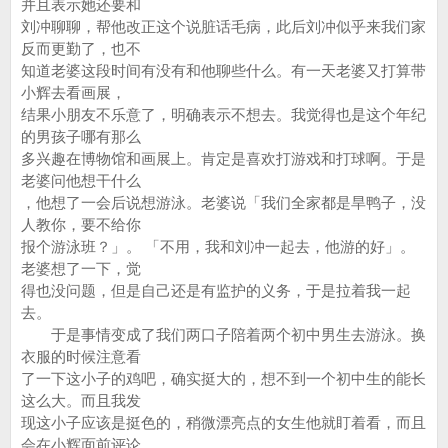
并且表示她还要和
刘冲聊聊，帮他改正这个说脏话毛病，此后刘冲似乎来我们家
反而更勤了，也不
知道老婆这段时间有没有和他聊些什么。有一天老婆又打算带
小辉去看画展，
结果小朋友不乐意了，明确表示不想去。我觉得也是这个年纪
的男孩子哪有那么
多兴趣在博物馆和画展上。肯定是喜欢打游戏和打球啊。于是
老婆问他想干什么
，他想了一会后说想游泳。老婆说「我们全家都是旱鸭子，没
人教你，要不给你
报个游泳班？」。 「不用，我和刘冲一起去，他游的好」。
老婆想了一下，觉
得也没问题，但是自己还是有监护的义务，于是拉着我一起
去。
于是事情变成了我们两口子陪着两个初中男生去游泳。换
衣服的时候注意看
了一下这小子的鸡吧，确实挺大的，想不到一个初中生的能长
这么大。而且我发
现这小子应该是挺色的，稍微漂亮点的女生他就盯着看，而且
会在小辉面前评论