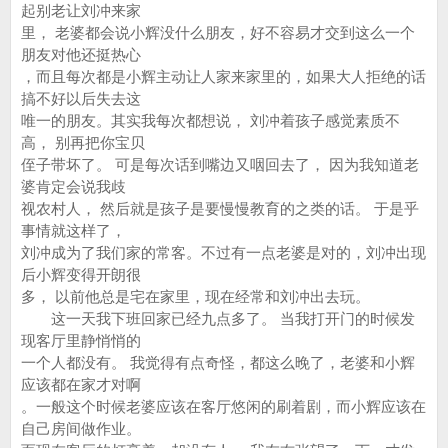
起别老让刘冲来家
里， 老婆都会说小辉没什么朋友，好不容易才交到这么一个
朋友对他还挺热心
，而且每次都是小辉主动让人家来家里的，如果大人拒绝的话
搞不好以后失去这
唯一的朋友。其实我每次都想说， 刘冲着孩子感觉素质不
高， 别再把你宝贝
侄子带坏了。 可是每次话到嘴边又咽回去了， 因为我知道老
婆肯定会说我歧
视农村人， 然后就是孩子是要慢慢教育的之类的话。 于是乎
事情就这样了，
刘冲成为了我们家的常客。不过有一点老婆是对的，刘冲出现
后小辉变得开朗很
多， 以前他总是宅在家里，现在经常和刘冲出去玩。
这一天我下班回家已经九点多了。 当我打开门的时候发
现客厅里静悄悄的
一个人都没有。 我觉得有点奇怪，都这么晚了，老婆和小辉
应该都在家才对啊
。一般这个时候老婆应该在客厅悠闲的刷着剧，而小辉应该在
自己房间做作业。