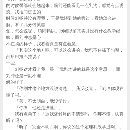
的时候臀部就会翘起来，胸前还能看见一点乳沟，感觉有点诱
惑。我推门进去的
时候刘畅并没有理我， 于是我绕到她的旁边，看她怎么讲
解。看了几分钟就感
觉，怎么说呢， 鸡同鸭讲。刘畅以前其实并没有什么教学经
验，而刘冲总是心
不在焉的样子，我看着真是有点着急。
「其实这个地方呢，可以这么讲的」我忍不住插了句嘴，
然后巴拉巴拉说了
一些。
刘畅这才看了我一眼 「我刚才讲的就是这个意思」，而
刘冲还是一副不理
解的样子。
「你刚才这个地方没说清楚。」我反驳道，「刘冲你现在
懂了吗。」
「额，不太明白，我没学过」
「你看，他还是没懂。」
我有点急了：「这我还解释的不清楚吗，你哪不懂，认真
听了吗？」
「听了，完全不明白啊，你说的这个定理我没学过啊。」