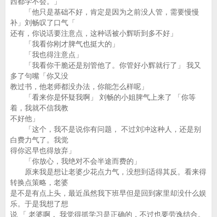
西都学不会。」
「他只是基础不好，肯定是因为之前没人管，需要慢慢
补」刘畅叹了口气「
还有，你说话要注意点，这种话被小辉听到多不好」
「我看你刚才脾气也挺大的」
「我也得注意点」
「我看你干脆还是别管他了。你管好小辉就行了」 我又
多了句嘴「你又没
教过书，他老师都没办法，你能怎么样呢」
「看来你是怀疑我啊」 刘畅的小姐脾气上来了 「你等
着，我就不信我教
不好他」
「这个，我不是说你有问题， 不过刘冲这种人，还是别
白费力气了。我觉
得你迟早也得放弃」
「你放心，我绝对不会半途而费的」
原来我是想让老婆少花点力气，没想到适得其反。看来得
转换点策略，老婆
是不是有点上头，最近虽然我下班早但是回到家里却没什么娱
乐。于是我想了想
说 「 老婆啊， 我觉得抓学习是正确的，不过也要劳逸结合。