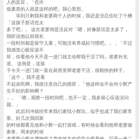
人的反应，「也许
低素质的人就是这样的吧」我心里想。
等到只剩我和老婆两个人的时候，我还是没忍住吐了个槽
「这孩子脏话也太
多了吧」。 这次老婆倒是没反对「嗯，好像脏话是太多了，
我听说他以前很长
一段时间都是留守儿童，可能没有养成好习惯吧。」，「不过
我感觉心眼应该不
坏，你看他今天不是一进门就主动帮我干活了吗」老婆补充
道。 这倒是，这孩
子今天一进门就一直在厨房里帮老婆干活，很勤快的样子。
「这个， 我不是看
不起农民啊」我很注意自己的措辞，「他这样会不会对小辉产
生不好的影响啊？
」。 「嗯，观察一段时间吧，也不一定，我多留心应该没问
题。」
此后刘冲就经常来我们家找小辉玩，似乎也成了我们家常
客。好几次我回家
的时候都看见他和小辉一起打游戏，有时候会看到他帮老婆做
家务。周末的时候
老婆带小辉去博物馆之类的地方也经常会带着他。可是一来二