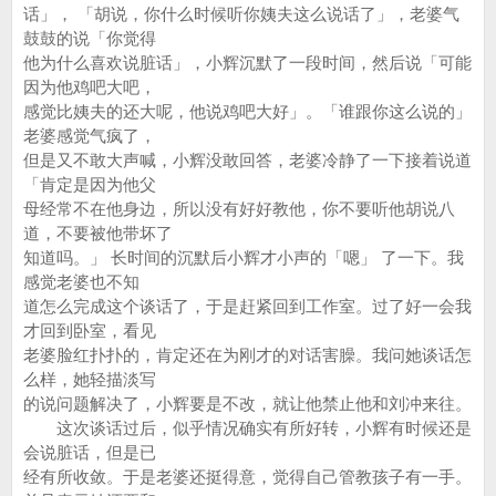
话」， 「胡说，你什么时候听你姨夫这么说话了」，老婆气
鼓鼓的说「你觉得
他为什么喜欢说脏话」，小辉沉默了一段时间，然后说「可能
因为他鸡吧大吧，
感觉比姨夫的还大呢，他说鸡吧大好」。「谁跟你这么说的」
老婆感觉气疯了，
但是又不敢大声喊，小辉没敢回答，老婆冷静了一下接着说道
「肯定是因为他父
母经常不在他身边，所以没有好好教他，你不要听他胡说八
道，不要被他带坏了
知道吗。」 长时间的沉默后小辉才小声的「嗯」 了一下。我
感觉老婆也不知
道怎么完成这个谈话了，于是赶紧回到工作室。过了好一会我
才回到卧室，看见
老婆脸红扑扑的，肯定还在为刚才的对话害臊。我问她谈话怎
么样，她轻描淡写
的说问题解决了，小辉要是不改，就让他禁止他和刘冲来往。
这次谈话过后，似乎情况确实有所好转，小辉有时候还是
会说脏话，但是已
经有所收敛。于是老婆还挺得意，觉得自己管教孩子有一手。