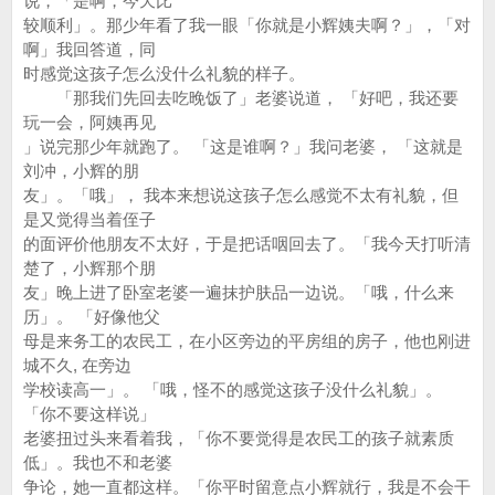
说，「是啊，今天比
较顺利」。那少年看了我一眼「你就是小辉姨夫啊？」，「对
啊」我回答道，同
时感觉这孩子怎么没什么礼貌的样子。
「那我们先回去吃晚饭了」老婆说道， 「好吧，我还要
玩一会，阿姨再见
」说完那少年就跑了。 「这是谁啊？」我问老婆， 「这就是
刘冲，小辉的朋
友」。「哦」， 我本来想说这孩子怎么感觉不太有礼貌，但
是又觉得当着侄子
的面评价他朋友不太好，于是把话咽回去了。「我今天打听清
楚了，小辉那个朋
友」晚上进了卧室老婆一遍抹护肤品一边说。「哦，什么来
历」。 「好像他父
母是来务工的农民工，在小区旁边的平房组的房子，他也刚进
城不久, 在旁边
学校读高一」。 「哦，怪不的感觉这孩子没什么礼貌」。
「你不要这样说」
老婆扭过头来看着我，「你不要觉得是农民工的孩子就素质
低」。我也不和老婆
争论，她一直都这样。「你平时留意点小辉就行，我是不会干