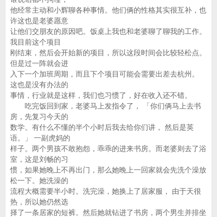
他经常主动和小辉聊各种事情。他们俩的性格其实很互补，也
许这也是老婆愿意
让他们交朋友的原因吧。饭桌上我也和老婆聊了聊我的工作。
我目前这个项目
刚结束，然后会开始新的项目，所以这段时间会比较轻松点。
但是过一阵就会进
入下一个加班周期，而且下个项目可能会需要出差去杭州。
这也是没有办法的
事情，行业就是这样，我们也习惯了，好在收入还不错。
吃完饭回到家，老婆马上发指令了， 「你们俩马上去书
房，先复习今天的
数学。有什么不懂的半个小时后我去给你们讲， 然后是英
语。」 一副虎妈的
样子。两个男孩不敢抱怨，乖乖的进来书房。而老婆则去了浴
室，这是刘畅的习
惯，如果她晚上不再出门，那么她晚上一回家就会先洗个澡放
松一下。她洗澡的
流程大概需要半小时。洗完澡，她换上了居家服， 由于天很
热，所以她仍然选
择了一条居家的短裤。然后她就钻进了书房，两个男生并排坐