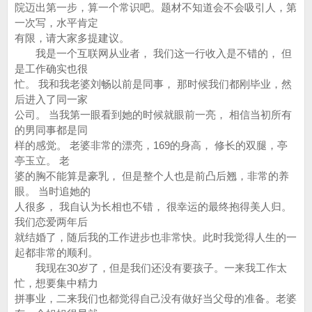
院迈出第一步，算一个常识吧。题材不知道会不会吸引人，第
一次写，水平肯定
有限，请大家多提建议。
我是一个互联网从业者， 我们这一行收入是不错的， 但
是工作确实也很
忙。 我和我老婆刘畅以前是同事， 那时候我们都刚毕业，然
后进入了同一家
公司。 当我第一眼看到她的时候就眼前一亮， 相信当初所有
的男同事都是同
样的感觉。 老婆非常的漂亮，169的身高， 修长的双腿，亭
亭玉立。 老
婆的胸不能算是豪乳， 但是整个人也是前凸后翘，非常的养
眼。 当时追她的
人很多， 我自认为长相也不错， 很幸运的最终抱得美人归。
我们恋爱两年后
就结婚了，随后我的工作进步也非常快。此时我觉得人生的一
起都非常的顺利。
我现在30岁了，但是我们还没有要孩子。一来我工作太
忙，想要集中精力
拼事业，二来我们也都觉得自己没有做好当父母的准备。老婆