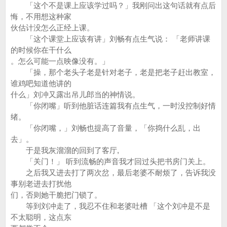
「这个不是课上应该学过吗？」我刚问出这句话就有点后
悔，不用想这种家
伙估计没怎么正经上课。
「这个课堂上应该有讲」刘畅有点生气说： 「老师讲课
的时候你在干什么
。怎么可能一点映像没有。」
「操，那个老头子老是针对老子，老是把老子赶出教室，
谁鸡吧知道他讲的
什么」刘冲又露出吊儿郎当的神情说。
「你闭嘴」听到他脏话连篇我有点生气，一时没控制好情
绪。
「你闭嘴，」刘畅也提高了音量，「你捣什么乱，出
去」。
于是我灰溜溜的回到了客厅,
「关门！」 听到流畅的声音我才回过头把书房门关上。
之后我又进去打了两次岔，最后老婆不耐烦了，告诉我没
事别老进去打扰他
们，否则她干脆把门锁了。
等到刘冲走了，我忍不住和老婆吐槽 「这个刘冲是不是
不太聪明，这点东