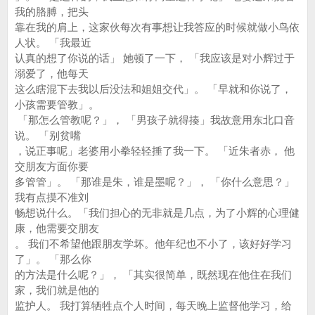
我的胳膊，把头
靠在我的肩上，这家伙每次有事想让我答应的时候就做小鸟依
人状。 「我最近
认真的想了你说的话」 她顿了一下， 「我应该是对小辉过于
溺爱了，他每天
这么瞎混下去我以后没法和姐姐交代」。 「早就和你说了，
小孩需要管教」。
「那怎么管教呢？」， 「男孩子就得揍」我故意用东北口音
说。 「别贫嘴
，说正事呢」老婆用小拳轻轻捶了我一下。 「近朱者赤， 他
交朋友方面你要
多管管」。 「那谁是朱，谁是墨呢？」， 「你什么意思？」
我有点摸不准刘
畅想说什么。「我们担心的无非就是几点，为了小辉的心理健
康，他需要交朋友
。 我们不希望他跟朋友学坏。他年纪也不小了，该好好学习
了」。 「那么你
的方法是什么呢？」， 「其实很简单，既然现在他住在我们
家，我们就是他的
监护人。 我打算牺牲点个人时间，每天晚上监督他学习，给