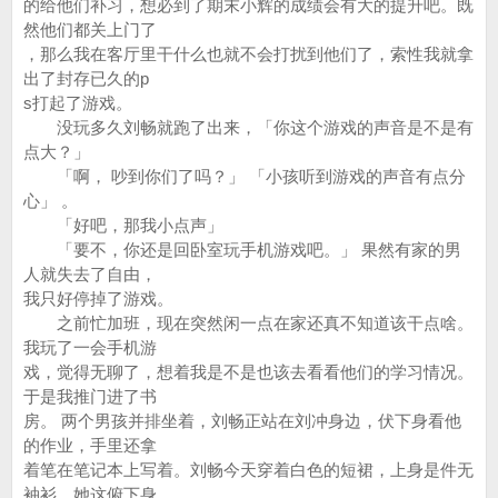
的给他们补习，想必到了期末小辉的成绩会有大的提升吧。既
然他们都关上门了
，那么我在客厅里干什么也就不会打扰到他们了，索性我就拿
出了封存已久的p
s打起了游戏。
没玩多久刘畅就跑了出来，「你这个游戏的声音是不是有
点大？」
「啊， 吵到你们了吗？」 「小孩听到游戏的声音有点分
心」 。
「好吧，那我小点声」
「要不，你还是回卧室玩手机游戏吧。」 果然有家的男
人就失去了自由，
我只好停掉了游戏。
之前忙加班，现在突然闲一点在家还真不知道该干点啥。
我玩了一会手机游
戏，觉得无聊了，想着我是不是也该去看看他们的学习情况。
于是我推门进了书
房。 两个男孩并排坐着，刘畅正站在刘冲身边，伏下身看他
的作业，手里还拿
着笔在笔记本上写着。刘畅今天穿着白色的短裙，上身是件无
袖衫。她这俯下身