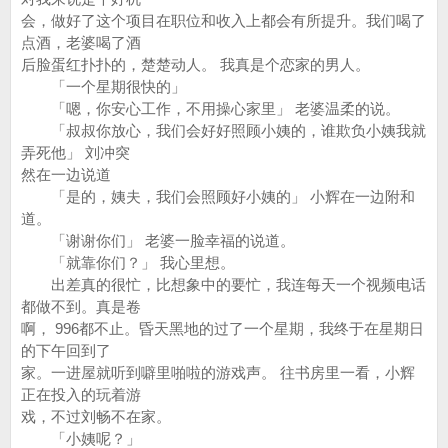
会，做好了这个项目在职位和收入上都会有所提升。我们喝了
点酒，老婆喝了酒
后脸蛋红扑扑的，楚楚动人。 我真是个恋家的男人。
「一个星期很快的」
「嗯，你安心工作，不用操心家里」 老婆温柔的说。
「叔叔你放心，我们会好好照顾小姨的，谁欺负小姨我就
弄死他」 刘冲突
然在一边说道
「是的，姨夫，我们会照顾好小姨的」 小辉在一边附和
道。
「谢谢你们」 老婆一脸幸福的说道。
「就靠你们？」 我心里想。
出差真的很忙，比想象中的要忙，我连每天一个视频电话
都做不到。真是卷
啊， 996都不止。昏天黑地的过了一个星期，我终于在星期日
的下午回到了
家。一进屋就听到噼里啪啦的游戏声。 往书房里一看，小辉
正在投入的玩着游
戏，不过刘畅不在家。
「小姨呢？」