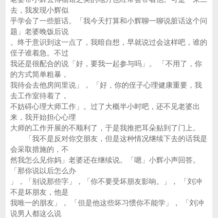
去，我发现小辉似
乎学会了一些脏话。「我今天打算和小辉聊一聊说脏话这个问
题」老婆晚饭后说
。终于意识到这一点了，我暗自想，早就说过会这样吧，谁的
侄子谁着急。不过
我还是很配合的说「好，要我一起参与吗」。 「不用了，你
的方式简单粗暴，
我待会去他房间里说」， 「好，你的侄子心理健康重要，我
去工作室待着了，
不妨碍心理大师工作」。过了大概半小时吧，还不见老婆出
来，我开始担心心理
大师的工作开展的不顺利了，于是我推把耳朵贴到了门上。
「我不是反对你交朋友，但是这种情况继续下去的话我是
会采取措施的，不
然我怎么见你妈」老婆还在继续说。「嗯」小辉小声回答。
「那你说以后怎么办
」，「别说那些字」，「你不要受坏朋友影响。」， 「刘冲
不是坏朋友，他是
我唯一的朋友」， 「但是他这些坏习惯你不能学」， 「刘冲
说男人都这么说