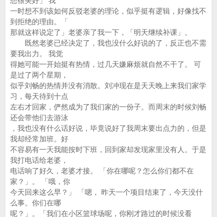
想很美好」 我
一时想不到该如何反驳老婆的理论，似乎挺有逻辑，好像找不
到拒绝的理由。「
那就这样说定了」老婆亲了我一下，「明天继续补课」。
既然老婆已经决定了，我也没什么好说的了，反正也不需
要我出力。 我觉
得她可能一开始挺有热情，过几天嫌麻烦就自然不干了。 可
是过了两个星期，
似乎刘畅的热情并没有消散。刘冲现在是天天晚上来我们家学
习，每天待到十点
左右才回家，俨然成为了我们家的一份子。而周末的时候刘畅
还会带他们去游泳
，我也没有什么话好说，毕竟说好了我周末要出点力的，但是
我却经常加班。好
不容易有一天我能按时下班，回到家却发现家里没有人。于是
我打电话给老婆，
电话响了好久，老婆才接。 「你在哪呢？怎么你们都不在
家？」。 「哦，你
今天回来这么早？」 「嗯， 昨天一个项目结束了，今天没什
么事。你们在哪
呢？」。「我们在小区篮球场呢，你刚才路过的时候没看