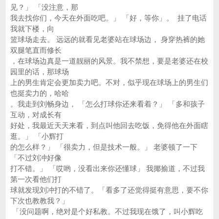
见？」 「没注意，那
我去找你们，今天在外面吃吧。」 「好，等你」。 挂了电话
我就下楼，向
篮球场走去。 远远的就看见老婆站在球场边， 身穿热裤的她
双腿笔直而修长
，在球场边真是一道靓丽的风景。我不禁想，要是老婆还在校
园里的话，那球场
上的男生肯定会更加卖力吧。不对，似乎现在球场上的男生们
也挺卖力的，哈哈
。我走到刘畅身边， 「怎么打球你还来看着？」 「多和孩子
互动，对成长有
好处，我最近天天来看，到点叫他回去吃饭，免得他在外面瞎
逛。」 「小辉打
的怎么样？」 「很卖力，但是技术一般。」 老婆顿了一下
「不过刘冲好像
打不错。」 「哎哟，没看出来你还懂球」 我揶揄道，不过我
第一次看他们打
球就发现刘冲打的不错了。「看多了还觉得挺有意思，要不你
下次也教教我？」
「没问题啊，绝对是个好私教。不过我现在饿了，叫小辉吃