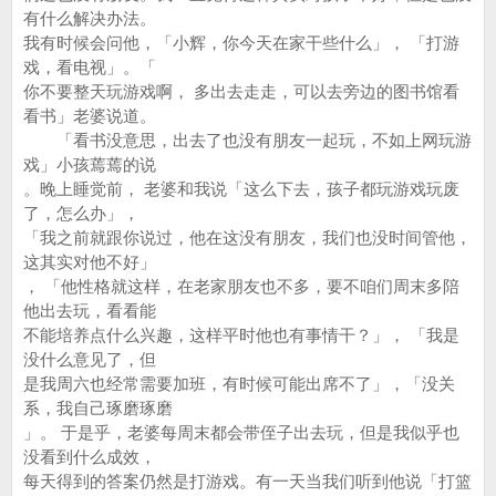
有什么解决办法。
我有时候会问他，「小辉，你今天在家干些什么」， 「打游
戏，看电视」。「
你不要整天玩游戏啊， 多出去走走，可以去旁边的图书馆看
看书」老婆说道。
「看书没意思，出去了也没有朋友一起玩，不如上网玩游
戏」小孩蔫蔫的说
。晚上睡觉前， 老婆和我说「这么下去，孩子都玩游戏玩废
了，怎么办」，
「我之前就跟你说过，他在这没有朋友，我们也没时间管他，
这其实对他不好」
， 「他性格就这样，在老家朋友也不多，要不咱们周末多陪
他出去玩，看看能
不能培养点什么兴趣，这样平时他也有事情干？」， 「我是
没什么意见了，但
是我周六也经常需要加班，有时候可能出席不了」，「没关
系，我自己琢磨琢磨
」。 于是乎，老婆每周末都会带侄子出去玩，但是我似乎也
没看到什么成效，
每天得到的答案仍然是打游戏。有一天当我们听到他说「打篮