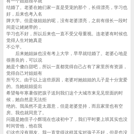
有一个姐姐很早就
结婚了。老婆在她们家一直是受宠的那个，长得漂亮，学习也
好，后来也考入名
牌大学。但是做姐姐的呢，没有老婆漂亮，之前有很长一段时
间是让姥姥带的，
学习也不好，所以后来也一直不受父母重视。连老婆有时候也
觉得人生对她真是
不公平。
后来她姐妹也没有考上大学，早早就结婚了。老婆心地是
很善良的，可以说
她是个傻白甜吧，所以一直都觉得自己占有了家里所有资源，
觉得自己对姐姐有
所亏欠。由于以上这些原因，老婆对她姐姐的儿子是十分宠爱
的。当她姐姐提出
希望每年寒暑假把孩子送到我们这个大城市来见见世面的时
候，她自然是无法拒
绝的。我虽然不是太愿意，但是老婆坚持，而且家里也有空
房。我也就同意了。
问题是她侄子小辉现在也读初中了，我们平时要上班其实也没
时间管他，他在我
们这也没有朋友。我一直觉得这样其实对孩子不好，但是也没