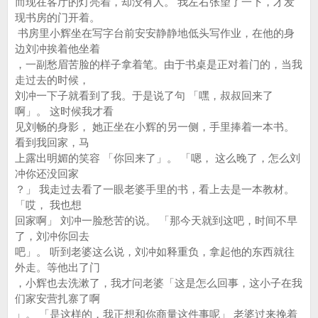
而现在客厅的灯亮着，却没有人。 我左右张望了一下，才发
现书房的门开着。
书房里小辉坐在写字台前安安静静地低头写作业，在他的身
边刘冲挨着他坐着
，一副愁眉苦脸的样子拿着笔。由于书桌是正对着门的，当我
走过去的时候，
刘冲一下子就看到了我。于是说了句 「嘿，叔叔回来了
啊」。 这时候我才看
见刘畅的身影， 她正坐在小辉的另一侧，手里捧着一本书。
看到我回家，马
上露出明媚的笑容 「你回来了」。 「嗯， 这么晚了，怎么刘
冲你还没回家
？」 我走过去看了一眼老婆手里的书，看上去是一本教材。
「哎， 我也想
回家啊」 刘冲一脸愁苦的说。 「那今天就到这吧，时间不早
了，刘冲你回去
吧」。 听到老婆这么说，刘冲如释重负，拿起他的东西就往
外走。等他出了门
，小辉也去洗漱了，我才问老婆「这是怎么回事，这小子在我
们家安营扎寨了啊
」。 「是这样的，我正想和你商量这件事呢」 老婆过来挽着