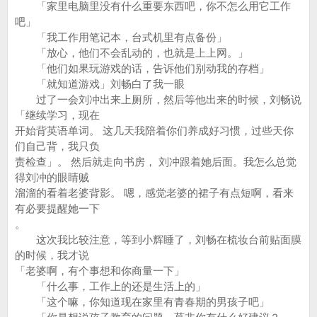
「家里电脑里没有什么重要东西吧，你不怎么用它工作
吧」
「我工作用笔记本，台式机里有点备份」
「放心，他们不会乱动的，也就是上上网。」
「他们如果玩游戏的话，告诉他们别动我的存档」
「就知道游戏」刘畅白了我一眼
过了一会刘冲出来上厕所，然后等他出来的时候，刘畅说
「继续学习，现在
开始背英语单词。 这几天我陪着你们养成好习惯，过些天你
们自己背，我只负
责检查」。 然后就走向书房， 刘冲跟着她后面。我怎么总觉
得刘冲的眼睛贼
溜溜的看着老婆背影。 嗯，感觉老婆的裙子有点短啊，看来
有必要提醒她一下
。
这次我比较注意，等到小辉睡了，刘畅在梳妆台前贴面膜
的时候，我才说
「老婆啊，有个事想和你商量一下」
「什么事，工作上的还是生活上的」
「这个嘛，你知道现在家里有青春期的男孩子吧」