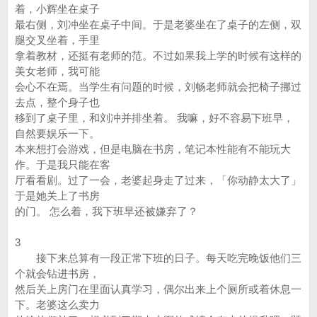
着，小辉坐在桌子
最右侧，刘冲坐在桌子中间。于是老婆坐在了桌子的左侧，双
腿交叉坐着，手里
拿着教材，还挺有老师的范。不过如果我上学的时候有这样的
美女老师，我可能
会心不在焉。当学生有问题的时候，刘畅老师就会把椅子挪过
去点，整个身子也
移到了桌子里，和刘冲并排坐着。 我嘛，好不容易下班早，
自然要娱乐一下。
本来想打会游戏，但是电脑在书房，笔记本性能有不能玩大
作。于是我只能在客
厅看看剧。过了一会，老婆起身走了过来，「你动静太大了」
于是她关上了书房
的门。 怎么着，我下班早还被嫌弃了？
3
接下来总算有一段正常下班的日子。每天吃完晚饭他们三
个就会钻进书房，
然后关上房门在里面认真学习，偶尔出来上个厕所或着休息一
下。老婆这么卖力