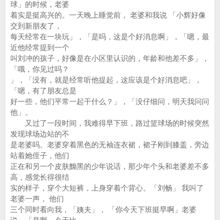
球」的时候，老婆
着实是挺高兴的。一天晚上睡觉前， 老婆和我说 「小辉好像
交到新朋友了，
每天经常在一块玩」，「是吗，这是个好消息啊」，「嗯，最
近他经常提到一个
叫刘冲的孩子，好像是在小区里认识的，年龄和他差不多」，
「哦，你见过吗？
」，「没有，就是经常听他提起，这应该是个好消息吧」，
「嗯，有了朋友总是
好一些，他们平常一起干什么？」，「没仔细问，明天我问问
他」。
又过了一段时间，我难得早下班，路过篮球场的时候突然
发现球场边站的不
是老婆吗。老婆穿着黑色的无袖连衣裙，裙子刚到膝盖，旁边
站着她侄子，他们
正在和另一个皮肤黝黑的少年说话，那少年个头和老婆差不多
高，感觉长得很结
实的样子，穿个大短裤，上身穿着个背心。「刘畅」 我叫了
老婆一声， 他们
三个同时看向我，「姨夫」， 「你今天下班挺早啊」老婆