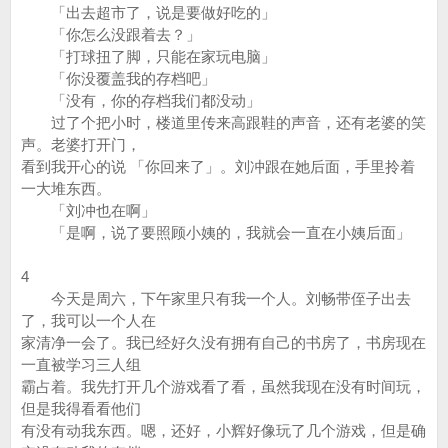
「出去超市了，说是要做好吃的」
「你怎么没跟着去？」
「打球扭了脚，只能在家玩电脑」
「你没覆盖我的存档吧」
「没有，你的存档我们都没动」
过了个把小时，楼道里传来高跟鞋的声音，还有老婆的笑
声。老婆打开门，
看到我开心的说 「你回来了」。刘冲跟在她后面，手里拎着
一大堆东西。
「刘冲也在啊」
「是啊，说了要照顾小姨的，我就会一直在小姨后面」
4
今天是周六，下午家里只有我一个人。刘畅带侄子出去
了，我可以一个人在
家清净一会了。我已经好久没有拥有自己的书房了，书房现在
一直被学习三人组
霸占着。我先打开几个游戏看了看，虽然我现在没有时间玩，
但是我得看看他们
有没有动我东西。嗯，还好，小辉好像玩了几个游戏，但是确