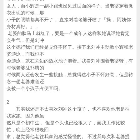
女人，而小辉是一副小跟班没见过世面的样子。当老婆穿着泳
衣出现的时候，那
小子的眼睛都离不开了， 直接对着老婆开喷了「操， 阿姨你
身材真好。」，
老婆的脸马上就红了，要是一个成年人这样和她说话她肯定
会生气，但是刘冲
这个德行我们已经是见怪不怪了。接下来刘冲主动教小辉和老
婆游泳，而我也不
会游泳，就在旁边的热水池子泡着。我看刘冲围着老婆转，有
时候老婆乱扑腾的
时候两人还会发生一些接触，总觉得这小子不怀好意，但是转
念一想老婆难道还
会被一个小孩子占便宜吗。
2
其实我还是不太喜欢刘冲这个孩子， 也不喜欢他老是往
我家跑。因为他虽
然只是个初中生， 但是个头也已经很大了，而我工作比较
忙，晚上经常很晚回
家，总觉得他老往我家跑感觉怪怪的。 不过我每次和老婆提