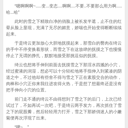
“嗯啊啊啊~.....变...变态....啊啊....不要..不要那么用力啊.....
哈...哈”
此时的雪之下精致白净的俏脸上被长发半遮，止不住的红
晕从脸上显现，充满了无尽的媚意，娇喘也开始变得断断续续
起来。
于是绮云更加放心大胆地抚摸起来，那雪白的臀肉在绮云
的手中不停变换着形状，而雪之下在这放肆的抚摸之下也慢慢
停止了无谓的挣扎，默默地接受那挑逗似的抚摸。
绮云也想将手伸到前面去抚摸雪之下那淫水四溅的小穴，
经过蜜液的润湿，想必可以十分轻松地将手指伸入到紧凑的阴
道之中，不过他却有些舍不得与雪之下正在素股交合的动作，
肉棒和小穴正你来我往进攻得火热，于是想了想最终还是没有
把手伸向小穴的位置。
前门走不通的绮云不由得想到了雪之下的后门，上次已经
试过了，不如再试一次吧，于是绮云两手发力，再次抓住了雪
之下的屁股瓣，然后轻轻用力打开，雪之下那娇俏迷人的小嫩
菊便再次浮现了出来。
“嗯~....”