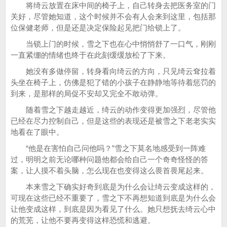
将绮云放置在床中间的椅子上，自己转身去把医务室的门
关好，尽管她知道，这个时候并不会有人会来到这里，包括那
位保健老师，但是还是决定保险起见把门给锁上了。
当锁上门的时候，雪之下也在心中悄悄舒了一口气，刚刚
一直紧绷的情绪也终于在此刻缓缓放松了下来。
她没有多做停留，转身看向绮云的方向，只见绮云耷拉着
头坐在椅子上，仿佛是犯了错的小孩子在静静地等待着惩罚的
到来，是那样的局促不安却又完全不敢动弹。
随着雪之下越走越近，绮云的动作变得更加强烈，尽管他
已经在尽力控制自己，但是这些的表现还是被雪之下老老实实
地看在了眼中。
“他是在害怕自己问他吗？”雪之下莫名地感受到一阵难
过，明明之前无论哪种问题他都会给自己一个奇奇怪怪的答
案，让人摸不着头脑，怎么现在也变得这么畏首畏尾起来。
本来雪之下确实好奇到底是为什么会让绮云变成这样的，
可现在这些已经不重要了，雪之下不再想知道到底是为什么会
让他变成这样，到底是因为看见了什么。她只想抚去绮云心中
的荒芜，让他不要再变得这样恐慌和逃避。