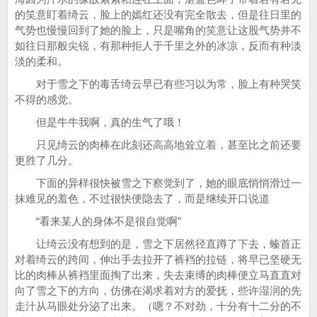
的笑意盯着绮云，脸上的嫣红还没有完全散去，但是往日里的
气势也慢慢回到了她的脸上，只是嘴角的笑意让这股气势并不
如往日那般尖锐，有那种拒人于千里之外的冰凉，反而有种淡
淡的柔和。
对于雪之下的毒舌绮云早已有些习以为常，脸上有种哭笑
不得的感觉。
但是牛牛我啊，真的生气了哦！
只见绮云的肉棒在此刻还高高地耸立着，甚至比之前还要
更胜了几分。
下面的异样很快被雪之下察觉到了，她的眼底悄悄滑过一
抹难见的羞色，不过很快便隐去了，而是继续开口说道
“看来某人的身体不是很自觉啊”
让绮云没有想到的是，雪之下居然径直蹲了下去，螓首正
对着绮云的跨间，伸出手去拉开了裤裆的拉链，将早已坚硬无
比的肉棒从裤裆里面掏了出来，失去束缚的肉棒便立马直直对
向了雪之下的方向，仿佛在渴求着对方的爱抚，些许湿润的先
走汁从马眼处分泌了出来。（嗯？不对劲，十分有十二分的不