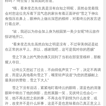
样吗？”绮云耸了耸肩如此答道。
“哦，看来变态先生真是没有自知之明呢，居然会觉着我
会对您这位充斥着下流气息的家伙有着正面评价”雪之下伸出
食指压在鼻上，眼神向上做出深思的模样，对着绮云的发言进
行着点评。
“诶，我还以为你会加上身为校园第一美少女呢”绮云故作
惊讶地开口。
“看来变态先生虽然自知之明是没有，不过审美倒还是处
在正常的水平上。所以，感谢我吧，这可是我对你的恩赐”
雪之下身上的气势仿佛又回到了当初在部室里模样，那般
耀人夺目。
让绮云又想起了过去，不由得低声笑了一下，决定不再调
皮，而是认真地看向雪之下，嘴里轻声说道“为您的恩赐献上
最美好的赞歌，雪之下大人”
雪之下没有说话，紧紧地盯着绮云的眼睛，湛蓝色的清澈
眼眸中映出了他的倒影，忽然展颜一笑，见状绮云也会心一
笑，他不再去想之前的事，不再去在乎剧情为什么改变，或
许，改变并不是什么坏事，这是不是也意味着自己真正意义上