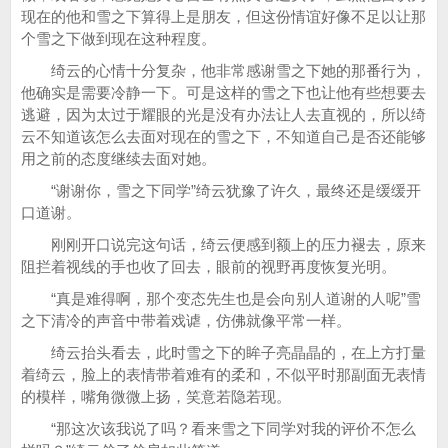
现在的他和雪之下算得上是朋友，但这份情谊好像不足以让那
个雪之下做到现在这种程度。
绮云的心情十分复杂，他非常感谢雪之下她的那番行为，
他确实是需要冷静一下。可是这样的雪之下也让他有些想要去
逃避，因为太过于耀眼的光是没有办法让人去直视的，所以绮
云不知道该怎么去面对现在的雪之下，不知道自己是否还能够
用之前的态度继续去面对她。
“谢谢你，雪之下同学”绮云犹豫了许久，最终还是缓缓开
口道谢。
刚刚开口说完这句话，绮云便感到额上的压力褪去，原来
阻拦着视线的手也收了回去，眼前的视野再度恢复光明。
“真是难得啊，那个变态先生也是会向别人道谢的人呢”雪
之下清冷的声音中带着戏谑，仿佛就像平常一样。
绮云抬头看去，此时雪之下的眸子亮晶晶的，在上方打量
着绮云，脸上的表情带着难有的柔和，不似平时那副面无表情
的模样，嘴角微微上扬，笑意若隐若现。
“那这次该我说了吗？看来雪之下同学对我的评价不怎么