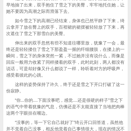
早地抽了出来，双手抱住了雪之下的美臀，牢牢地托住她，让
她不要因为高潮之际而滑落下去。
如今雪之下的高潮已经结束，身体也已然平静了下来，绮
云拿开了放在臀上的双手，百褶裙的裙摆被轻轻放了下来，再
次遮住了雪之下那雪白的美臀。
伸出来的双手忽然有些不知道往哪里放，犹豫了一会，最
终还是轻轻搂住了雪之下那盈盈一握的纤细腰肢，在搂上的一
瞬间，雪之下的身体突然一紧，不过她并没有说什么，而像是
回应一般用力收紧了同样搂着的双手，此时此刻，两人都没有
说话，可是却好像又什么都说了一样，聆听着对方的呼吸声，
感受着彼此的心跳。
这样的姿势保持了许久，终于还是雪之下开口打破了这一
份寂静。
“你...你的....下面没事吧，感觉....还是很硬的样子”雪之下
的语气中带着犹豫的气息，仿佛还是不太能直接了当地把肉棒
这两个字眼挂在嘴边。
“没事的，等一下它自己就好了”绮云开口回答道，虽然他
并不觉着自己没事，相反他觉着自己事情很大，现在的情况不