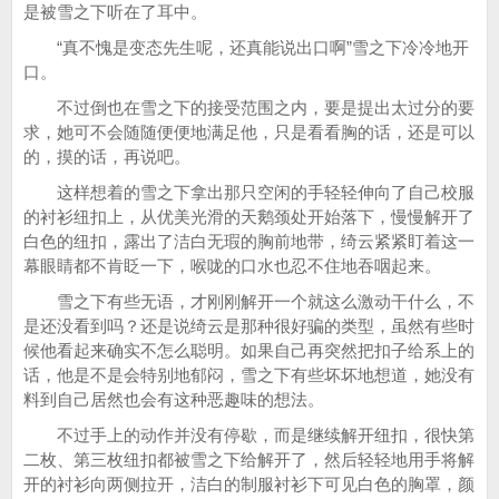
是被雪之下听在了耳中。
“真不愧是变态先生呢，还真能说出口啊”雪之下冷冷地开
口。
不过倒也在雪之下的接受范围之内，要是提出太过分的要
求，她可不会随随便便地满足他，只是看看胸的话，还是可以
的，摸的话，再说吧。
这样想着的雪之下拿出那只空闲的手轻轻伸向了自己校服
的衬衫纽扣上，从优美光滑的天鹅颈处开始落下，慢慢解开了
白色的纽扣，露出了洁白无瑕的胸前地带，绮云紧紧盯着这一
幕眼睛都不肯眨一下，喉咙的口水也忍不住地吞咽起来。
雪之下有些无语，才刚刚解开一个就这么激动干什么，不
是还没看到吗？还是说绮云是那种很好骗的类型，虽然有些时
候他看起来确实不怎么聪明。如果自己再突然把扣子给系上的
话，他是不是会特别地郁闷，雪之下有些坏坏地想道，她没有
料到自己居然也会有这种恶趣味的想法。
不过手上的动作并没有停歇，而是继续解开纽扣，很快第
二枚、第三枚纽扣都被雪之下给解开了，然后轻轻地用手将解
开的衬衫向两侧拉开，洁白的制服衬衫下可见白色的胸罩，颜