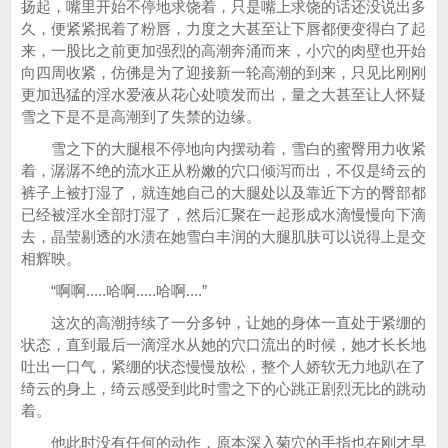
扬起，嘴里开始不停地求饶着，只是嘴上求饶的话还没说出多
久，便紧紧抿着了粉唇，力度之大甚至让下唇都便变得白了起
来，一股比之前更加强烈的高潮奔涌而来，小穴的肉壁也开始
向四周收紧，仿佛是为了迎接新一轮高潮的到来，只见比刚刚
更加迅猛的淫水爱液从花心处喷发而出，量之大甚至让人怀疑
雪之下是不是高潮到了失禁的边缘。
雪之下的大腿根不停地向内摆动着，雪白的蜜臀用力收紧
着，潺潺不绝的流水正从粉嫩的穴口倾泻而出，不仅是绮云的
裤子上被打湿了，就连她自己的大腿处以及靠近下方的臀部都
已经被淫水全部打湿了，然后汇聚在一起形成水滴慢慢向下滴
去，晶莹剔透的水渍在她雪白丰润的大腿肌肤可以说得上是交
相辉映。
“啊啊.....哈啊.....哈啊....”
这次的高潮持续了一分多钟，让她的身体一直处于紧绷的
状态，直到最后一滴淫水从她的穴口流出的时候，她才长长地
吐出一口气，紧绷的状态慢慢放松，整个人娇软无力地趴在了
绮云的身上，绮云感受到此时雪之下的心跳正剧烈无比的跳动
着。
他此时没有任何的动作，原本深入菊穴的手指也在刚才早