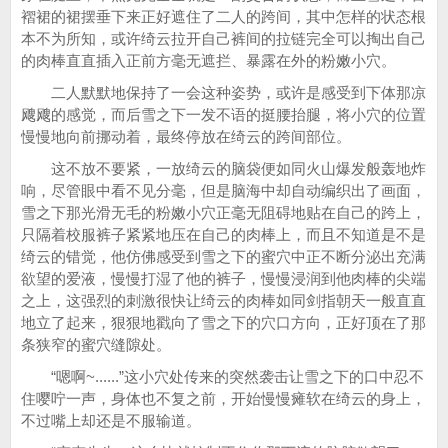
褶裙的裙摆垂下来正好遮住了二人的跨间，其中怎样的状态根
本不为所知，或许绮云拉开自己裤间的拉链完全可以掏出自己
的肉棒直直插入正前方毫无遮拦、暴露在外的粉嫩小穴。
二人默默地保持了一会这种姿势，或许是感受到下体那凉
飕飕的感觉，而后雪之下一发不语的挺腰抬腿，将小穴的位置
慢慢地向前挪动着，最终停放在绮云的跨间部位。
这不放不要紧，一放绮云的脑袋便如同火山爆发般轰地炸
响，尽管眼中看不见分毫，但是脑海中却自动编织出了画面，
雪之下那光滑无毛的粉嫩小穴正毫无阻碍地贴在自己的跨上，
只隔着校服裤子紧紧地压在自己的肉棒上，而且不知道是不是
绮云的错觉，他仿佛感受到雪之下的蜜穴中正不断分泌出充满
欲望的爱液，慢慢打湿了他的裤子，慢慢浸润到他肉棒的尖端
之上，这强烈的刺激很快让绮云的肉棒如同剑指朝天一般直直
地立了起来，狠狠地戳向了雪之下的穴口方向，正好顶在了那
条狭窄的蜜穴缝隙处。
“嗯啊~......”这小穴处传来的突然袭击让雪之下的口中忍不
住嘤咛一声，身体也不复之前，开始慢慢瘫软在绮云的身上，
不过嘴上却还是不服输道。