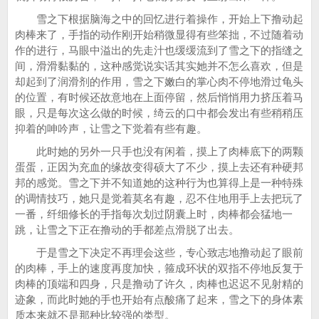
雪之下根据脑海之中的回忆进行着操作，开始上下撸动起
肉棒来了，手指的动作刚开始稍微显得有些笨拙，不过随着动
作的进行，马眼中溢出的先走汁也缓缓流到了雪之下的指缝之
间，滑滑黏黏的，这种感觉说实话其实她并不怎么喜欢，但是
却起到了润滑剂的作用，雪之下嫩白的掌心肉不停地滑过龟头
的位置，有时候还故意地在上面停留，然后悄悄用力挤压着马
眼，只是每次这么做的时候，绮云的口中都会发出有些稍稍压
抑着的呻吟声，让雪之下觉着有些有趣。
此时她的另外一只手也没有闲着，摸上了肉棒底下的两颗
蛋蛋，正因为充血的缘故变得硕大了不少，摸上去还有种硬邦
邦的感觉。雪之下并不知道她的这种行为也算得上是一种特殊
的调情技巧，她只是觉着莫名有趣，忍不住地用手上去把玩了
一番，纤细修长的手指每次划过阴囊上时，肉棒都会猛地一
跳，让雪之下正在撸动的手都差点滑脱了出去。
于是雪之下决定不再理会这些，专心致志地撸动起了眼前
的肉棒，手上的速度再度加快，箍成环状的双指不停地反复于
肉棒的顶端和四身，只是撸动了许久，肉棒也迟迟不见射精的
迹象，而此时她的手也开始有点酸痛了起来，雪之下的身体素
质本来就不是那种比较强的类型。