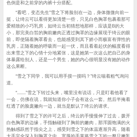
色倒是和之前穿的内裤十分搭配。
“看吧，变态先生”雪之下将脸别在一边，身体微微向前一
挺，让绮云可以看得更加清楚一些，只见白色胸罩包裹着那可
爱精致的小巧乳房，如绮云当初猜想地那样，应该是B的大
小，那完美白皙的胸前嫩肉正透过胸罩的边缘展现于绮云的眼
前，即使隔着胸罩看去，也能感受到其下娇小而极富有弹性的
乳房，正随着她的呼吸而一起一伏，而且看着起伏的幅度看得
出来雪之下的心情十分地紧张，这是她第一次这么把自己的身
体暴露给别人，还是一个男生，她的内心很明显没有她的动作
这么果断。
“雪之下同学，我可以用手摸一摸吗？”绮云喘着粗气询问
道。
“.......”雪之下转过头来，嘴里没有说话，只是盯着他看了
一会，仿佛在说，我就知道你小子会有这么一套。然后半掩着
红透了的脸庞撇向一边，就当是默认了绮云的请求。
得到了雪之下的许可之后，绮云的手慢慢伸了过去，拨开
白色胸罩的边缘，手指触碰到了胸前的嫩肉，那浑圆饱满的火
热触感跃然于指尖之上，感受到雪之下的体温逐渐升高，随着
大手完全深入到胸罩之中，宽厚的手掌将雪之下的一整只嫩乳