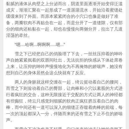
黏腻的液体从肉壁之上分泌而出，阴道里面逐渐开始变得泛滥
成灾，渐渐汇聚在一起形成了一道潺潺流水，开始沿着蜜缝处
缓缓来到了外面。而原本紧紧闭合的小穴口也像是做好了准
备，两瓣软肉不再贴合在一起，而是分开了一道缝隙，仅有部
分的细肉还粘黏在一起，却也在慢慢向两侧分开，拉出了几道
淫荡的牵丝。
“嗯....哈啊...啊啊啊.....嗯...”
雪之下已经把自己的俏脸埋了下去，一丝丝压抑着的呻吟
声自她紧紧抿着的双唇间吐出，无法抗拒的快感从下体处席卷
上来，让压抑的呻吟声慢慢地化为不再掩饰的娇喘声，她没有
想到自己的身体居然会这么快就有了反应。
两人的身躯就这样交缠在一起，绮云挺动着自己的腰间，
而雪之下则耸动着自己的臀部，让肉棒和小穴以素股的方式进
行着疯狂的交合，这种无限接近于交配的方式让两人的神经都
有些癫狂，绮云只感觉到细腻的软肉正疯狂挤压着自己的肉
棒，而中间还有一道可以深入的细缝正吞噬着肉棒的前端，每
一次的顶起都深入一分，伴随而来的还有雪之下止不住的娇喘
声。