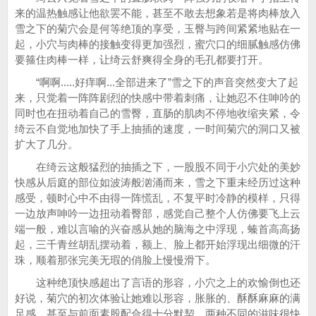
来的温热触感让他欲罢不能，甚至不敢去想象若是将肉棒放入
雪之下的菊穴会是何等绝顶的享受，玉臀与跨间紧紧地贴在一
起，小穴与肉棒的接触变得更加强烈，蜜穴口的细腻触感仿佛
要箍住肉棒一样，让绮云舒爽得全身的毛孔都要打开。
“啊啊.....好痒啊...全部进来了”雪之下的声音突然变大了起
来，只觉着一阵阵剧烈的快感中带着刺痛，让她忍不住呻吟的
同时也在扭动着自己的雪臀，直肠的肌肉不停地收缩夹紧，令
绮云不自觉地加快了手上抽插的速度，一时间菊穴的洞口又被
扩大了几分。
在绮云这般猛烈的抽插之下，一股股不同于小穴处的美妙
快感从后庭的部位如波涛般汹涌而来，雪之下重未经历过这种
感受，顿时心中不由得一阵慌乱，不复平时冷静的模样，只得
一边放声呻吟一边扭动着臀部，感觉自己整个人仿佛要飞上云
端一般，难以言喻的兴奋感从她的脑海之中浮现，螓首高高扬
起，三千青丝胡乱摆动着，额上、脸上都开始浮现出细微的汗
珠，顺着那张完美无瑕的俏脸上慢慢滑下。
这种绝顶快感超出了言语的形容，小穴之上的欢愉倒也还
好说，菊穴的初次体验让她难以形容，胀胀的、酥酥麻麻的满
足感，甚至与前面素股配合得十分默契，两种不同的滋味很快