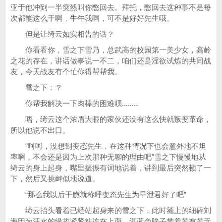
亚于他冲到一半突然叫你憋回去。拜托，憋回去这种事不是每
次都能这么干啊，牛牛我啊，可不是好好先生哦。
但是让绮云如实相告的话？
你看看你，雪之下雪乃，总武高的校园第一美少女，高岭
之花的存在，讲话做事说一不二，咱们还是淫欲试炼的共同战
友，今天战友有个忙你得帮帮我。
雪之下：？
你帮我解决一下肉棒的困难呗........
唔，绮云这个浓眉大眼的家伙还没有这么快就叛变革命，
所以他说不出口。
“呵呵，没想到变态先生，在这种情况下也会意外地不坦
率啊，不会还是因为上次那种无聊的理由吧”雪之下慢慢地从
绮云的身上起身，嘴里振振有词地说着，讲到最后突然顿了一
下，然后又挑衅似地说道。
“那么我以后干脆就称呼变态先生为早泄君好了吧”
绮云抬头看着已经站起身来的雪之下，此时额上的细碎刘
海因为汗水的缘故紧紧粘连在上面，湛蓝色眸子带着若有若无