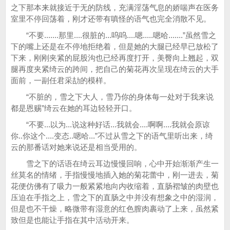
之下那本来就接近于无的防线，充满淫荡气息的娇喘声在医务
室里不停回荡着，刚才还带有嗔怪的语气也完全消散不见。
“不要.......那里....很脏的...呜呜....嗯.....嗯哈.......”虽然雪之
下的嘴上还是在不停地拒绝着，但是她的大腿已经早已放松了
下来，刚刚夹紧的屁股沟也已经再度打开，美臀向上翘起，双
腿再度夹紧绮云的跨间，把自己的菊花再次呈现在绮云的大手
面前，一副任君采劼的模样。
“不脏的，雪之下大人，雪乃你的身体每一处对于我来说
都是恩赐”绮云在她的耳边轻轻开口。
“不要...以为...说这种好话...我就会....啊啊....我就会原谅
你..你这个....变态..嗯哈...”不过从雪之下的语气里听出来，绮
云的那番话对她来说还是相当受用的。
雪之下的话语在绮云耳边慢慢回响，心中开始渐渐产生一
丝莫名的情绪，手指慢慢地插入她的菊花蕾中，刚一进去，菊
花便仿佛有了吸力一般紧紧地向内收缩着，直肠褶皱的肉壁也
压迫在手指之上，雪之下的直肠之中并没有想象之中的湿润，
但是也不干燥，略微带有湿意的红色膣肉裹动了上来，虽然紧
致但是也能让手指在其中活动开来。