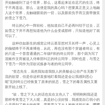
开始触碰到了这个世界，那么，这看起来近在迟尺的生活，终
于不再遥远。那么，这便是我的真心吗？想要真正意义上地融
入这个世界，去触碰眼前的一切，以及眼前负手而立面带微笑
的雪之下雪乃。
绮云的心中一阵轻松，他知道自己不必再纠结于过去，正
如雪之下并不再想知道他为什么会变成那样，只知道他好了就
可以了。
这种仿如新生的感觉让绮云甚至想对天长呼一声，心灵上
的枷锁终于不再束缚他，从此，再也没有那个穿越者绮云，有
的只是一个普普通通的二年级F班的绮云同学，那个因为写了
混账作文而被送入侍奉部纠正的绮云同学，同时也是，与雪之
下雪乃一同作为淫欲试炼参与者的绮云同学。
“变态先生，虽然我知道我惊人的美貌会让你产生无数下
流的欲望，但是你这样直接地盯着我还是会让我感到恶心
呢”见到绮云已经恢复了原来的状态，雪之下的毒舌属性又重
新开始上线了。
“诶，雪之下大人的话也实在太伤人了，明明刚刚我还是
那样夸奖雪之下大人呢，真是好心没好报，我感觉自己弱小的
心灵受到了极大的伤害，需要雪之下大人抱抱才能起来，嘤嘤