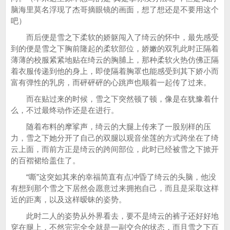
脑海里莫名浮现了杰哥摘眼镜的画面，想了想还是不要用这个
吧）
而后便是雪之下柔软的娇躯闯入了绮云的怀中，最先感受
到的便是雪之下胸前隆起的柔软部位，娇嫩的双乳此时正隔着
薄薄的校服紧紧地贴在绮云的胸脯上，那种柔软火热仿佛正隔
着衣服传递到他的身上，即使隔着胸罩也能感受到其下娇小而
富有弹性的乳房，而砰砰砰的心跳声也顺着一起传了过来。
而在贴过来的时候，雪之下突然顿了顿，像是在犹豫着什
么，不过最终动作还是在进行。
随着布料的摩挲声，绮云的大腿上传来了一股别样的压
力，雪之下她分开了自己的双腿以观音坐莲的方式跨坐在了绮
云上面，而前方正是绮云的跨间部位，此时已经被雪之下掀开
的百褶裙给盖住了。
“嘶”这突如其来的幸福简直有点冲昏了绮云的头脑，他没
有想到那个雪之下居然会愿意过来拥抱自己，而且是采取这样
近的距离，以及这样暧昧的姿势。
此时二人的姿势从外界看去，要不是绮云的裤子还好好地
穿在腿上，不然完完全全就是一副交合的状态，而且雪之下百