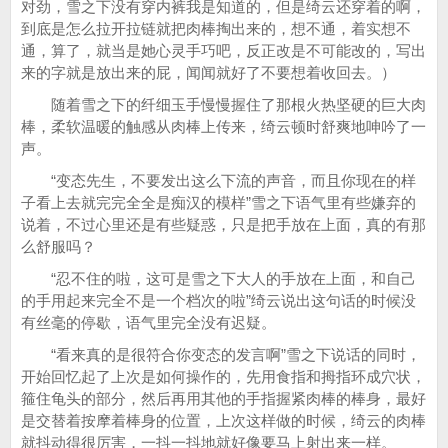
对劲，雪之下没有穿内裤我是知道的，但是绮云还穿着的啊，
到底是怎么拉开拉链就把肉棒掏出来的，想不通，着实想不
通，算了，就当是她心灵手巧吧，反正改是不可能改的，写出
来的字就是放出来的屁，闻闻就好了不要想着收回去。）
随着雪之下的纤细玉手慢慢握住了那根火热坚硬的巨大肉
棒，柔软温暖的触感从肉棒上传来，绮云顿时舒爽地呻吟了一
声。
“变态先生，不要发出这么下流的声音，而且你现在的样
子看上去就完完全全是痴汉的模样”雪之下语气里有些嫌弃的
说着，不过心里还是有些疑惑，只是把手放在上面，真的有那
么舒服吗？
“忍不住的啦，这可是雪之下大人的手放在上面，和自己
的手用起来完全不是一个档次的啦”绮云说出这句话的时候没
有丝毫的停歇，语气里完全没有迟疑。
“看来真的是很符合你变态的发言啊”雪之下说话的同时，
开始回忆起了上次是如何操作的，先用食指和拇指环成穴状，
箍住龟头的部分，然后再用其他的手指握紧肉棒的棒身，最好
是交替着按摩着棒身的位置，上次这样做的时候，绮云的肉棒
就抖动得很厉害，一抖一抖地就好像要马上射出来一样。