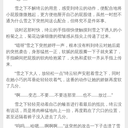
雪之下不解绮云的用意，感受到绮云的动作，便配合地将
小屁股微微翘起，更方便他掰开自己的屁股缝，虽然一时想不
通为什么雪之下突然间这么配合，但终究不是件坏事。
说时迟那时快，绮云的手指很快便触摸到雪之下诱人的小
粉菊之上，菊花边缘细微的褶皱感从指尖上传递了过来。
“噫呀”雪之下突然娇呼一声，根本没有料到绮云对她后庭
的突然袭击，身形猛然一正，软腻的屁股瓣一下子就夹紧了，
手指瞬间把屁股的软肉给抱紧了，火热和柔软一齐从手指上传
来。
“雪之下大人，放轻松一点”绮云轻声安慰着雪之下，同时
在她小巧的耳垂处轻轻吹着气，这番的动作让她的娇躯再度软
了几分。
“啊.......变态...不要.....不要连那里......也不......放过....”
雪之下轻轻晃动着自己的螓首进行着最后的抵抗，绮云没
有说话，而是将肉棒猛地向上一抬，再度戳在了穴口的位置，
甚至还隔着裤子没入进去了几分。
“呜呜.....哈嗯.....啊啊啊.....”这突然的攻击一下子击溃了雪