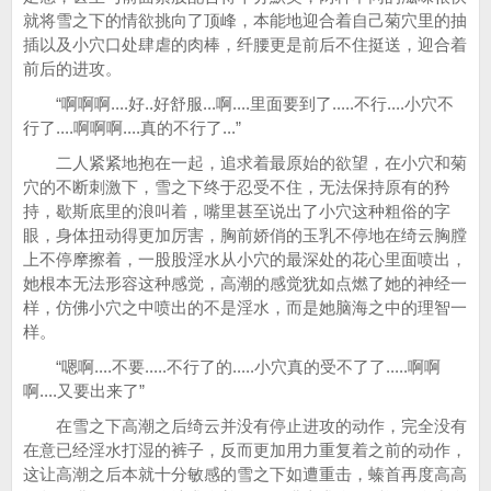
就将雪之下的情欲挑向了顶峰，本能地迎合着自己菊穴里的抽
插以及小穴口处肆虐的肉棒，纤腰更是前后不住挺送，迎合着
前后的进攻。
“啊啊啊....好..好舒服...啊....里面要到了.....不行....小穴不
行了....啊啊啊....真的不行了...”
二人紧紧地抱在一起，追求着最原始的欲望，在小穴和菊
穴的不断刺激下，雪之下终于忍受不住，无法保持原有的矜
持，歇斯底里的浪叫着，嘴里甚至说出了小穴这种粗俗的字
眼，身体扭动得更加厉害，胸前娇俏的玉乳不停地在绮云胸膛
上不停摩擦着，一股股淫水从小穴的最深处的花心里面喷出，
她根本无法形容这种感觉，高潮的感觉犹如点燃了她的神经一
样，仿佛小穴之中喷出的不是淫水，而是她脑海之中的理智一
样。
“嗯啊....不要.....不行了的.....小穴真的受不了了.....啊啊
啊....又要出来了”
在雪之下高潮之后绮云并没有停止进攻的动作，完全没有
在意已经淫水打湿的裤子，反而更加用力重复着之前的动作，
这让高潮之后本就十分敏感的雪之下如遭重击，螓首再度高高