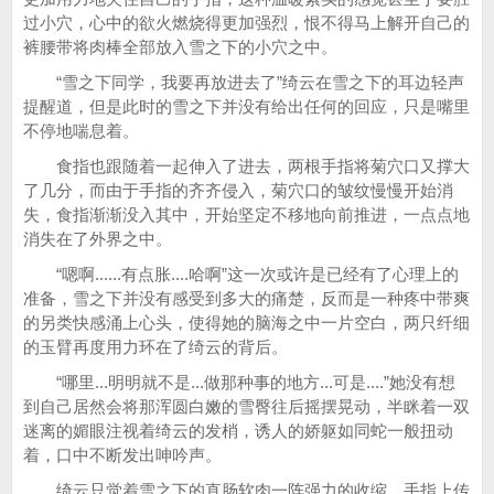
过小穴，心中的欲火燃烧得更加强烈，恨不得马上解开自己的
裤腰带将肉棒全部放入雪之下的小穴之中。
“雪之下同学，我要再放进去了”绮云在雪之下的耳边轻声
提醒道，但是此时的雪之下并没有给出任何的回应，只是嘴里
不停地喘息着。
食指也跟随着一起伸入了进去，两根手指将菊穴口又撑大
了几分，而由于手指的齐齐侵入，菊穴口的皱纹慢慢开始消
失，食指渐渐没入其中，开始坚定不移地向前推进，一点点地
消失在了外界之中。
“嗯啊......有点胀....哈啊”这一次或许是已经有了心理上的
准备，雪之下并没有感受到多大的痛楚，反而是一种疼中带爽
的另类快感涌上心头，使得她的脑海之中一片空白，两只纤细
的玉臂再度用力环在了绮云的背后。
“哪里...明明就不是...做那种事的地方...可是....”她没有想
到自己居然会将那浑圆白嫩的雪臀往后摇摆晃动，半眯着一双
迷离的媚眼注视着绮云的发梢，诱人的娇躯如同蛇一般扭动
着，口中不断发出呻吟声。
绮云只觉着雪之下的直肠软肉一阵强力的收缩，手指上传