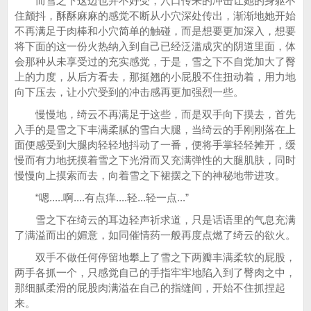
而雪之下这边也并不好受，穴口传来的冲击让她的身躯不
住颤抖，酥酥麻麻的感觉不断从小穴深处传出，渐渐地她开始
不再满足于肉棒和小穴简单的触碰，而是想要更加深入，想要
将下面的这一份火热纳入到自己已经泛滥成灾的阴道里面，体
会那种从未享受过的充实感觉，于是，雪之下不自觉加大了臀
上的力度，从后方看去，那挺翘的小屁股不住扭动着，用力地
向下压去，让小穴受到的冲击感再更加强烈一些。
慢慢地，绮云不再满足于这些，而是双手向下摸去，首先
入手的是雪之下丰满柔腻的雪白大腿，当绮云的手刚刚落在上
面便感受到大腿肉轻轻地抖动了一番，便将手掌轻轻摊开，缓
慢而有力地抚摸着雪之下光滑而又充满弹性的大腿肌肤，同时
慢慢向上摸索而去，向着雪之下裙摆之下的神秘地带进攻。
“嗯.....啊....有点痒....轻...轻一点...”
雪之下在绮云的耳边轻声祈求道，只是话语里的气息充满
了满溢而出的媚意，如同催情药一般再度点燃了绮云的欲火。
双手不做任何停留地攀上了雪之下两瓣丰满柔软的屁股，
两手各抓一个，只感觉自己的手指牢牢地陷入到了臀肉之中，
那细腻柔滑的屁股肉满溢在自己的指缝间，开始不住抓捏起
来。