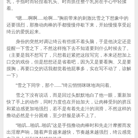
乳，手指时而轻捏着乳头、时而抓住整个乳房在手心中轻揉
着。
“嗯.....啊啊.....哈啊....”胸前带来的刺激比雪之下想象中的
还要强烈，那撸动肉棒的手都慢慢停歇下来，开始慢慢享受起
绮云的爱抚起来。
身份的突然对调让绮云有些摸不着头脑，于是他决定还是
提醒一下雪之下，不然这样拖下去不知道要到什么时候去了。
（主要是我不想写了，只想着赶紧把这段写完，本来还想加上
口交的戏份，但是想想还是省着吧，因为又是要看胸、又是要
摸胸，再要口交的话我都觉着他屁事多，实在写不动了，谅解
一下）
“雪之下同学，那个......”绮云悄悄咪咪地询问着。
雪之下没有说话，而是回过头默默地白了他一眼，重新加
快了手上的动作，同时力度也在开始加大，让肉棒受到的挤压
和紧迫感更加地强烈，若不是有着先走汁的润滑，不然这样的
撸动必然是十分困难，至少舒服是谈不上了。
“啪叽...啪叽..啪叽”这是手指撸动肉棒时和先走汁摩擦而发
出淫靡声响，随着声音越来越快，节奏越来越强烈，绮云感觉