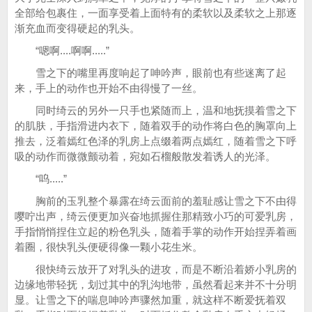
全部给包裹住，一面享受着上面特有的柔软以及柔软之上那逐
渐充血而变得硬起的乳头。
“嗯啊....啊啊.....”
雪之下的嘴里再度响起了呻吟声，眼前也有些迷离了起
来，手上的动作也开始不由得慢了一丝。
同时绮云的另外一只手也紧随而上，温和地抚摸着雪之下
的肌肤，手指滑进内衣下，随着双手的动作将白色的胸罩向上
推去，泛着嫣红色泽的乳房上点缀着两点嫣红，随着雪之下呼
吸的动作而微微颤动着，宛如石榴般散发着诱人的光泽。
“呜.....”
胸前的玉乳整个暴露在绮云面前的羞耻感让雪之下不由得
嘤咛出声，绮云便更加兴奋地抓握住那精致小巧的可爱乳房，
手指悄悄捏住立起的粉色乳头，随着手掌的动作开始捏弄着画
着圈，很快乳头便硬得像一颗小花生米。
很快绮云放开了对乳头的进攻，而是不断沿着娇小乳房的
边缘地带轻抚，划过其中的乳沟地带，虽然看起来并不十分明
显。让雪之下的喘息呻吟声骤然加重，就这样不断爱抚着双