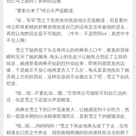
自己马上就到了射精的边缘。
“要射出来了”绮云出声提醒道。
“诶，等等”雪之下忽然有些焦急地出言提醒道，但是看向
绮云即将射精的舒爽表情知道自己的话肯定没有被他听进去，
再想让他憋回去是不可能的。（牛牛：不是吧阿sir，真把牛牛
不当人啊）
雪之下猛然低下头去将绮云的肉棒吞入口中，腥臭的异味
瞬间充斥了她的脑海..龟头上的先走汁让她有点想起了之前的
味道，她感受着肉棒开始剧烈抖动起来，即将到底喷发的边
缘，于是她又不放心地再度含入了几分，龟头直直地抵在了她
舌根上方的软腭处，这样应该就不会撒出去了吧，雪之下如此
想道。
“唔....唔...不要乱动....嗯...”尽管绮云可能听不到自己说的
话，但是雪之下还是出声提醒道。
肉棒在雪之下的口中迅速胀大，让她感觉到十分吃力，然
后一股股浓稠的白浊精液喷涌而出，直射雪之下的喉咙深处。
“唔...唔.....呜呜呜呜！”雪之下死命地将头按了下去，任凭
精液在口腔之中奔走，很快脸颊两侧的软肉便鼓鼓当当的肿了