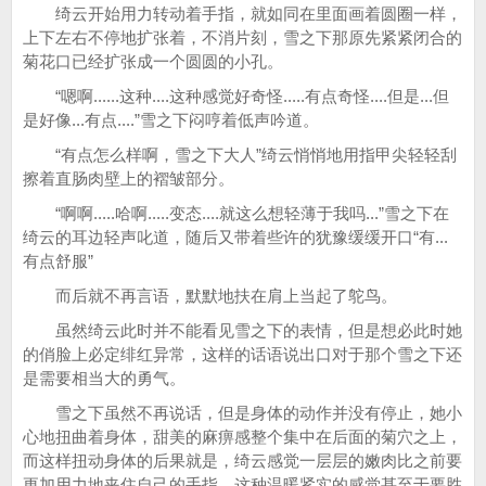
绮云开始用力转动着手指，就如同在里面画着圆圈一样，
上下左右不停地扩张着，不消片刻，雪之下那原先紧紧闭合的
菊花口已经扩张成一个圆圆的小孔。
“嗯啊......这种....这种感觉好奇怪.....有点奇怪....但是...但
是好像...有点....”雪之下闷哼着低声吟道。
“有点怎么样啊，雪之下大人”绮云悄悄地用指甲尖轻轻刮
擦着直肠肉壁上的褶皱部分。
“啊啊.....哈啊.....变态....就这么想轻薄于我吗...”雪之下在
绮云的耳边轻声叱道，随后又带着些许的犹豫缓缓开口“有...
有点舒服”
而后就不再言语，默默地扶在肩上当起了鸵鸟。
虽然绮云此时并不能看见雪之下的表情，但是想必此时她
的俏脸上必定绯红异常，这样的话语说出口对于那个雪之下还
是需要相当大的勇气。
雪之下虽然不再说话，但是身体的动作并没有停止，她小
心地扭曲着身体，甜美的麻痹感整个集中在后面的菊穴之上，
而这样扭动身体的后果就是，绮云感觉一层层的嫩肉比之前要
更加用力地夹住自己的手指，这种温暖紧实的感觉甚至于要胜