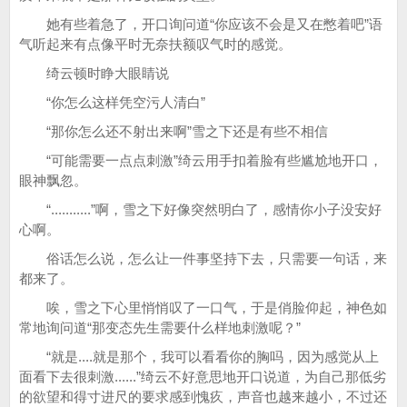
她有些着急了，开口询问道“你应该不会是又在憋着吧”语
气听起来有点像平时无奈扶额叹气时的感觉。
绮云顿时睁大眼睛说
“你怎么这样凭空污人清白”
“那你怎么还不射出来啊”雪之下还是有些不相信
“可能需要一点点刺激”绮云用手扣着脸有些尴尬地开口，
眼神飘忽。
“...........”啊，雪之下好像突然明白了，感情你小子没安好
心啊。
俗话怎么说，怎么让一件事坚持下去，只需要一句话，来
都来了。
唉，雪之下心里悄悄叹了一口气，于是俏脸仰起，神色如
常地询问道“那变态先生需要什么样地刺激呢？”
“就是....就是那个，我可以看看你的胸吗，因为感觉从上
面看下去很刺激......”绮云不好意思地开口说道，为自己那低劣
的欲望和得寸进尺的要求感到愧疚，声音也越来越小，不过还