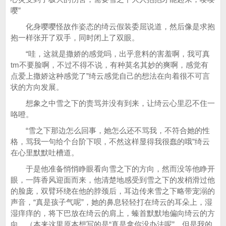
嘤”
化身嘤嘤怪故作姿态的绮云假装委屈说道，然后像是求抱
抱一样张开了双手，同时闭上了双眼。
“哇，这就是撒娇的感觉吗，出乎意料的害羞啊，我可真
tm不要脸啊，不过不得不说，有种莫名其妙的爽啊，感觉有
点爱上撒娇这种感觉了”绮云感觉自己的想法在向着很不可言
状的方向发展。
想象之中雪之下的责骂并没有到来，让绮云心里忍不住一
咯噔。
“雪之下那边怎么回事，她怎么还不骂我，不符合她的性
格，骂我一句给个台阶下呗，不然这样显得我很蠢的哦”绮云
在心里默默吐槽道。
于是他准备悄悄睁眼看向雪之下的方向，然而没等他睁开
眼，一阵香风迎面而来，他清楚地感受到雪之下的发梢滑过他
的脸庞，双臂环绕在他的脖颈后，耳边传来雪之下略带宠溺的
声音，“真是孩子气呢”，她的鼻息轻轻打在绮云的耳朵上，湿
湿痒痒的，将下巴放在绮云的肩上，螓首默默地偏向绮云的方
向。（本来这里原本想写的是“真是拿你没办法呢”，但是我的