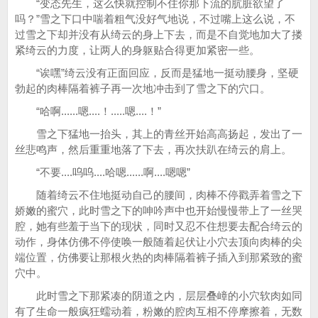
“变态先生，这么快就控制不住你那下流的肮脏欲望了
吗？”雪之下口中喘着粗气没好气地说，不过嘴上这么说，不
过雪之下却并没有从绮云的身上下去，而是不自觉地加大了搂
紧绮云的力度，让两人的身躯贴合得更加紧密一些。
“诶嘿”绮云没有正面回应，反而是猛地一挺动腰身，坚硬
勃起的肉棒隔着裤子再一次地冲击到了雪之下的穴口。
“哈啊......嗯....！.....嗯....！”
雪之下猛地一抬头，其上的青丝开始高高扬起，发出了一
丝悲鸣声，然后重重地落了下去，再次扶趴在绮云的肩上。
“不要....呜呜....哈嗯......啊....嗯嗯”
随着绮云不住地挺动自己的腰间，肉棒不停戳弄着雪之下
娇嫩的蜜穴，此时雪之下的呻吟声中也开始慢慢带上了一丝哭
腔，她有些羞于当下的现状，同时又忍不住想要去配合绮云的
动作，身体仿佛不停使唤一般随着起伏让小穴去顶向肉棒的尖
端位置，仿佛要让那根火热的肉棒隔着裤子插入到那紧致的蜜
穴中。
此时雪之下那紧凑的阴道之内，层层叠嶂的小穴软肉如同
有了生命一般疯狂蠕动着，粉嫩的腔肉互相不停摩擦着，无数