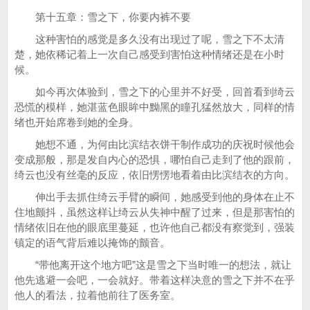
第十五章：雪之下，你要内裤不要
这种害怕的感觉是多久没有出现过了呢，雪之下不太清
楚，她依稀记着上一次自己感受到害怕这种情绪还是在小时
候。
如今再次体验到，雪之下的心里并不好受，回首看到绮云
恐慌的模样，她湛蓝色眼眸中黝黑的瞳孔猛然放大，同样的情
绪也开始席卷到她的全身。
她想不通，为何由比滨结衣饼干制作成功的庆祝时候他会
变成那般，那是发自内心的恐惧，哪怕自己走到了他的跟前，
绮云也没有丝毫的反应，依旧愣愣地看着由比滨结衣的方向。
伸出手去抓住绮云手臂的瞬间，她感受到他的身体在止不
住地颤抖，虽然这样让绮云从失神中醒了过来，但是那害怕的
情绪依旧在他的眼底里蔓延，也许他自己都没有察觉到，强装
镇定的语气背后难以掩饰的颤音。
“带他离开这个地方吧”这是雪之下当时唯一的想法，就让
他先逃避一会吧，一会就好。带着这样决意的雪之下并不在乎
他人的看法，拉着他前往了医务室。