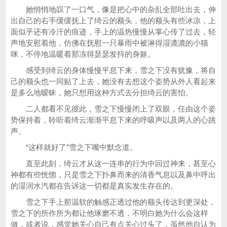
她悄悄地叹了一口气，像是把心中的杂乱全部吐出去，伸
出自己的右手缓缓抚上了绮云的额头，他的额头有些冰凉，上
面似乎还有冷汗的痕迹，手上的温热慢慢从掌心传了过去，轻
声地安慰着他，仿佛在抚慰一只暴雨中被淋得湿漉漉的小猫
咪，不停地温暖着那冻得瑟瑟发抖的身躯。
感受到绮云的身体慢慢平息下来，雪之下没有犹豫，将自
己的额头也一同贴了上去，她没有去想这个姿势从外人看起来
是多么地暧昧，她只想用这种方式去分担绮云的害怕。
二人都看不见彼此，雪之下慢慢闭上了双眼，任由这个姿
势保持着，聆听着绮云渐渐平息下来的呼吸声以及两人的心跳
声。
“这样就好了”雪之下嘴中默念道。
直至此刻，绮云才从这一连串的行为中回过神来，甚至心
神都有些恍惚，只是雪之下扑鼻而来的清香气息以及鼻中呼出
的湿润水汽都在告诉这一切都是真实发生存在的。
雪之下手上那温软的触感正透过他的额头传达到更深处，
雪之下的所作所为都让他琢磨不透，不明白她为什么会这样
做，或者说，感觉她关心自己有点关心过头了，虽然他自认为